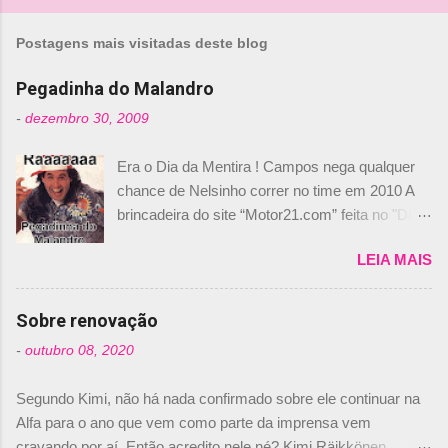
Postagens mais visitadas deste blog
Pegadinha do Malandro
-
dezembro 30, 2009
Era o Dia da Mentira ! Campos nega qualquer
chance de Nelsinho correr no time em 2010 A
brincadeira do site “Motor21.com” feita no "Día
de los Santos Inocentes" – que equivale ao 1º
LEIA MAIS
de abril –, afirmando que Nelson Piquet havia
comprado 15% das ações da Campos, dando,
com isso, um lugar no time a Nelsinho Piquet,
Sobre renovação
foi esclarecida de uma vez por todas por
-
outubro 08, 2020
Daniele Audetto, diretor da escuderia. O
dirigente foi taxativo ao declarar que o brasileiro
Segundo Kimi, não há nada confirmado sobre ele continuar na
não será o companheiro de Bruno Senna em
Alfa para o ano que vem como parte da imprensa vem
2010. "Na verdade, nós recebemos uma oferta
cravando por aí. Então acredito nele né? Kimi Räikkönen