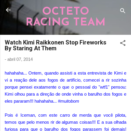
Pular para o conteúdo principal
OCTETO
RACING TEAM
Watch Kimi Raikkonen Stop Fireworks
By Staring At Them
-
abril 07, 2014
hahahaha... Ontem, quando assisti a esta entrevista de Kimi e
vi a reação dele aos fogos de artifício, comecei a rir sozinha
porque pensei exatamente o que o pessoal do "wtf1" pensou:
Kimi olhou para a direção de onde vinha o barulho dos fogos e
eles pararam!!! hahahaha...
#muitobom
Pois é Iceman, com este carro de merda que você pilota,
temos que pelo menos rir de algumas coisas!!! E a sua olhada
furiosa para que o barulho dos fogos parassem foi demais!