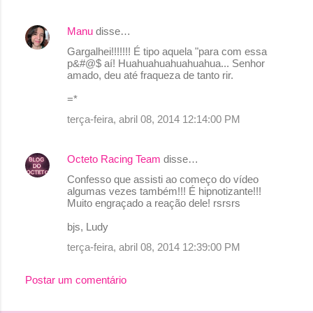
á
Manu
disse…
r
Gargalhei!!!!!!! É tipo aquela "para com essa
i
p&#@$ aí! Huahuahuahuahuahua... Senhor
o
amado, deu até fraqueza de tanto rir.
s
=*
terça-feira, abril 08, 2014 12:14:00 PM
Octeto Racing Team
disse…
Confesso que assisti ao começo do vídeo
algumas vezes também!!! É hipnotizante!!!
Muito engraçado a reação dele! rsrsrs
bjs, Ludy
terça-feira, abril 08, 2014 12:39:00 PM
Postar um comentário