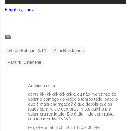
Beijinhos, Ludy
GP do Bahrein 2014
Kimi Räikkönen
Para rir ... hehehe
Anônimo disse…
C
gente kkkkkkkkkkkkkkk, eu não me canso de
o
voltar o começo do vídeo o tempo todo, sabe o
que é mais engraçado? é que depois que os
m
fogos param, ele demora um pouquinho pra
e
voltar pra realidade. Ele é tão lindo com raiva,
fica tão mordível <3<3
n
terça-feira, abril 08, 2014 11:52:00 AM
t