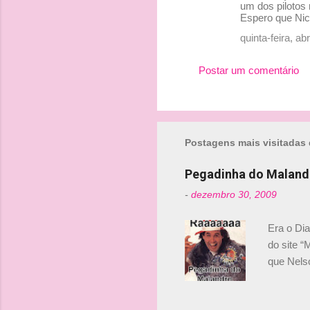
o
um dos pilotos
Espero que Nic
m
quinta-feira, ab
e
n
Postar um comentário
t
á
r
i
Postagens mais visitadas 
o
Pegadinha do Maland
s
-
dezembro 30, 2009
Era o Di
do site “
que Nels
Nelsinho 
dirigente