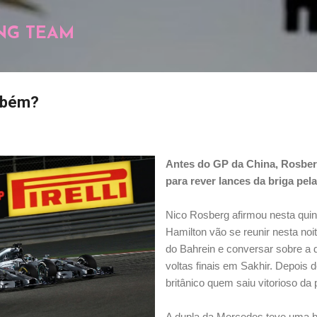
Pular para o conteúdo principal
NG TEAM
ambém?
Antes do GP da China, Rosber
para rever lances da briga pela
Nico Rosberg afirmou nesta quint
Hamilton vão se reunir nesta noi
do Bahrein e conversar sobre a d
voltas finais em Sakhir. Depois d
britânico quem saiu vitorioso da 
A dupla da Mercedes teve uma bel