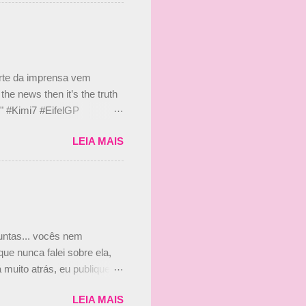
 de ter assinado com Bruno
 nada contra o filho do
 disse ainda que a suposta
 suposto 15% de
s, r...
arte da imprensa vem
he news then it’s the truth
e." #Kimi7 #EifelGP
 2020 Abaixo, o Romain
LEIA MAIS
m mate? 🙌 Over to you,
2020 Beijinhos, Ludy
guntas... vocês nem
ue nunca falei sobre ela,
muito atrás, eu publiquei
ndo que a menina ao lado de
LEIA MAIS
vam que a Viviane Senna