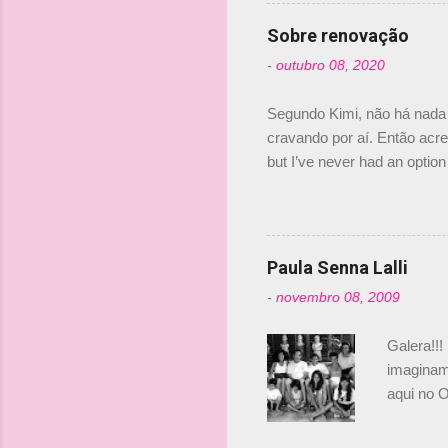
verdade,
Senna, nã
Sobre renovação
tricampeã
-
outubro 08, 2020
compra d
investime
Segundo Kimi, não há nada 
cravando por aí. Então acred
but I’ve never had an option 
#AlfaRomeoRacing pic.twi
falando sobre o fato do Ice
@RGrosjean ! #EifelGP 🇩
Paula Senna Lalli
-
novembro 08, 2009
Galera!!!
imaginam.
aqui no O
esta foto
Bruno, é