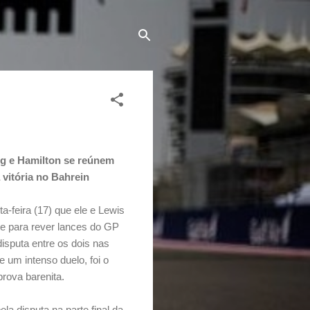
g e Hamilton se reúnem
 vitória no Bahrein
a-feira (17) que ele e Lewis
te para rever lances do GP
isputa entre os dois nas
e um intenso duelo, foi o
prova barenita.
a disputa na parte final da