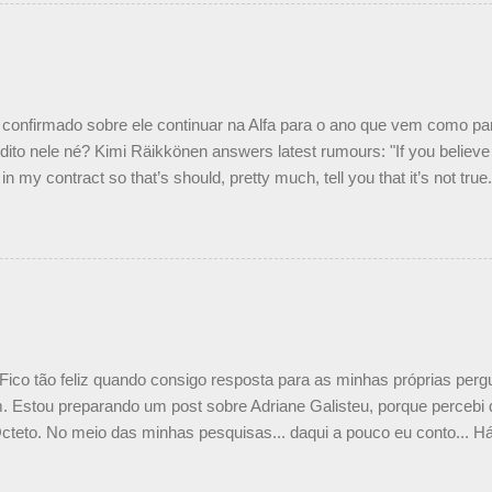
 nós recebemos uma oferta de Piquet", admitiu Audetto. “Mas depois
o podemos ter dois brasileiros”, explicou, dizendo ainda que não tem
o Nelson Piquet. “Ele é um bom piloto, rápido e experiente.” Audetto
e parte da Campos feita por Piquet não corresponde à realidade. “O
nto seria menor do que aquilo que outros pilotos podem trazer: italiano
confirmado sobre ele continuar na Alfa para o ano que vem como p
ito nele né? Kimi Räikkönen answers latest rumours: "If you believe t
in my contract so that’s should, pretty much, tell you that it’s not tru
tter.com/77EDVn39Ia — Kimi Räikkönen #7 (@FansOfKR) October 8,
man estar há tantos anos na F1. What is it like to have Kimi as a tea
 #F1 pic.twitter.com/GSAu1LWnwW — Formula 1 (@F1) October 8, 
 Fico tão feliz quando consigo resposta para as minhas próprias per
 Estou preparando um post sobre Adriane Galisteu, porque percebi q
cteto. No meio das minhas pesquisas... daqui a pouco eu conto... Há 
 aqui: Na época, rendeu um burburinho, porque legendei a foto, dize
 sua irmã caçula, Paula Senna. Fui questionada, porque todos acha