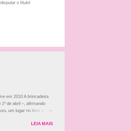
sputar o título!
ime em 2010 A brincadeira
 1º de abril –, afirmando
so, um lugar no time a
etor da escuderia. O
LEIA MAIS
 Bruno Senna em 2010. "Na