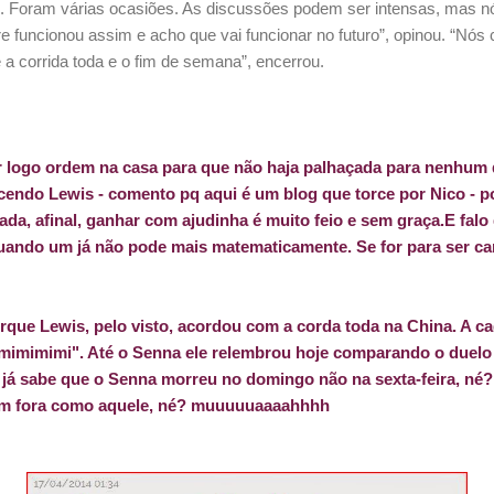
. Foram várias ocasiões. As discussões podem ser intensas, mas n
 funcionou assim e acho que vai funcionar no futuro”, opinou. “N
a corrida toda e o fim de semana”, encerrou.
logo ordem na casa para que não haja palhaçada para nenhum 
endo Lewis - comento pq aqui é um blog que torce por Nico - po
ada, afinal, ganhar com ajudinha é muito feio e sem graça.E fal
uando um já não pode mais matematicamente. Se for para ser ca
rque Lewis, pelo visto, acordou com a corda toda na China. A c
mimimimi". Até o Senna ele relembrou hoje comparando o duelo 
ele já sabe que o Senna morreu no domingo não na sexta-feira, né
um fora como aquele, né? muuuuuaaaahhhh