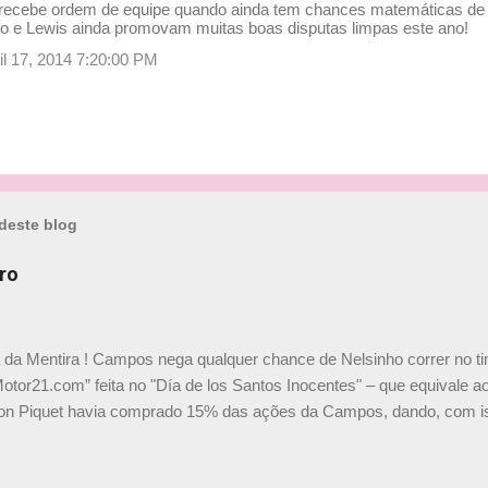
 recebe ordem de equipe quando ainda tem chances matemáticas de di
o e Lewis ainda promovam muitas boas disputas limpas este ano!
ril 17, 2014 7:20:00 PM
deste blog
ro
a da Mentira ! Campos nega qualquer chance de Nelsinho correr no t
Motor21.com” feita no "Día de los Santos Inocentes" – que equivale ao
on Piquet havia comprado 15% das ações da Campos, dando, com is
Piquet, foi esclarecida de uma vez por todas por Daniele Audetto, dir
 foi taxativo ao declarar que o brasileiro não será o companheiro de