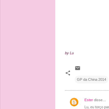
by Lu
GP da China 2014
Ester
disse…
C
Lu, eu torço p