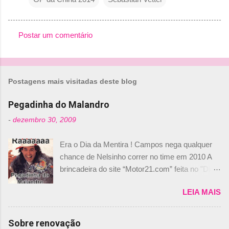
Postar um comentário
C
o
m
Postagens mais visitadas deste blog
e
n
Pegadinha do Malandro
t
-
dezembro 30, 2009
á
Era o Dia da Mentira ! Campos nega qualquer
r
chance de Nelsinho correr no time em 2010 A
i
brincadeira do site “Motor21.com” feita no "Día
o
de los Santos Inocentes" – que equivale ao 1º
s
LEIA MAIS
de abril –, afirmando que Nelson Piquet havia
comprado 15% das ações da Campos, dando,
com isso, um lugar no time a Nelsinho Piquet,
Sobre renovação