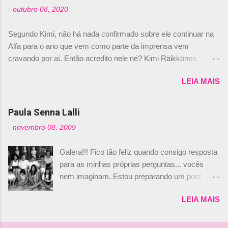
foi esclarecida de uma vez por todas por
-
outubro 08, 2020
Daniele Audetto, diretor da escuderia. O
dirigente foi taxativo ao declarar que o brasileiro
Segundo Kimi, não há nada confirmado sobre ele continuar na
não será o companheiro de Bruno Senna em
Alfa para o ano que vem como parte da imprensa vem
2010. "Na verdade, nós recebemos uma oferta
cravando por aí. Então acredito nele né? Kimi Räikkönen
de Piquet", admitiu Audetto. “Mas depois de ter
answers latest rumours: "If you believe the news then it’s the
assinado com Bruno Senna, não podemos ter
LEIA MAIS
truth but I’ve never had an option in my contract so that’s
dois brasileiros”, explicou, dizendo ainda que
should, pretty much, tell you that it’s not true." #Kimi7 #EifelGP
não tem nada contra o filho do tricampeão
#AlfaRomeoRacing pic.twitter.com/77EDVn39Ia — Kimi
Paula Senna Lalli
Nelson Piquet. “Ele é um bom piloto, rápido e
Räikkönen #7 (@FansOfKR) October 8, 2020 Abaixo, o
experiente.” Audetto disse ainda que a suposta
-
novembro 08, 2009
Romain falando sobre o fato do Iceman estar há tantos anos na
compra de parte da Campos feita por Piquet
F1. What is it like to have Kimi as a team mate? 🙌 Over to you,
não corresponde à realidade. “O suposto 15%
Galera!!! Fico tão feliz quando consigo resposta
@RGrosjean ! #EifelGP 🇩🇪 #F1
de investimento seria menor do que aquilo que
para as minhas próprias perguntas... vocês
pic.twitter.com/GSAu1LWnwW — Formula 1 (@F1) October 8,
outros pilotos podem trazer: italianos, r...
nem imaginam. Estou preparando um post
2020 Beijinhos, Ludy
sobre Adriane Galisteu, porque percebi que
LEIA MAIS
nunca falei sobre ela, aqui no Octeto. No meio
das minhas pesquisas... daqui a pouco eu
conto... Há muito atrás, eu publiquei esta foto