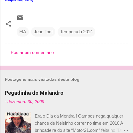
FIA
Jean Todt
Temporada 2014
Postar um comentário
C
o
m
Postagens mais visitadas deste blog
e
n
Pegadinha do Malandro
t
-
dezembro 30, 2009
á
Era o Dia da Mentira ! Campos nega qualquer
r
chance de Nelsinho correr no time em 2010 A
i
brincadeira do site “Motor21.com” feita no "Día