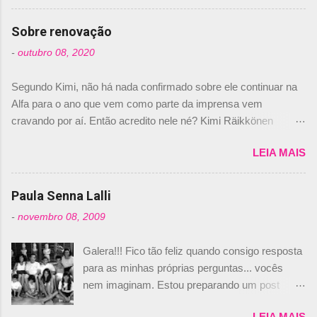
comprado 15% das ações da Campos, dando,
com isso, um lugar no time a Nelsinho Piquet,
Sobre renovação
foi esclarecida de uma vez por todas por
-
outubro 08, 2020
Daniele Audetto, diretor da escuderia. O
dirigente foi taxativo ao declarar que o brasileiro
Segundo Kimi, não há nada confirmado sobre ele continuar na
não será o companheiro de Bruno Senna em
Alfa para o ano que vem como parte da imprensa vem
2010. "Na verdade, nós recebemos uma oferta
cravando por aí. Então acredito nele né? Kimi Räikkönen
de Piquet", admitiu Audetto. “Mas depois de ter
answers latest rumours: "If you believe the news then it’s the
assinado com Bruno Senna, não podemos ter
LEIA MAIS
truth but I’ve never had an option in my contract so that’s
dois brasileiros”, explicou, dizendo ainda que
should, pretty much, tell you that it’s not true." #Kimi7 #EifelGP
não tem nada contra o filho do tricampeão
#AlfaRomeoRacing pic.twitter.com/77EDVn39Ia — Kimi
Paula Senna Lalli
Nelson Piquet. “Ele é um bom piloto, rápido e
Räikkönen #7 (@FansOfKR) October 8, 2020 Abaixo, o
experiente.” Audetto disse ainda que a suposta
-
novembro 08, 2009
Romain falando sobre o fato do Iceman estar há tantos anos na
compra de parte da Campos feita por Piquet
F1. What is it like to have Kimi as a team mate? 🙌 Over to you,
não corresponde à realidade. “O suposto 15%
Galera!!! Fico tão feliz quando consigo resposta
@RGrosjean ! #EifelGP 🇩🇪 #F1
de investimento seria menor do que aquilo que
para as minhas próprias perguntas... vocês
pic.twitter.com/GSAu1LWnwW — Formula 1 (@F1) October 8,
outros pilotos podem trazer: italianos, r...
nem imaginam. Estou preparando um post
2020 Beijinhos, Ludy
sobre Adriane Galisteu, porque percebi que
LEIA MAIS