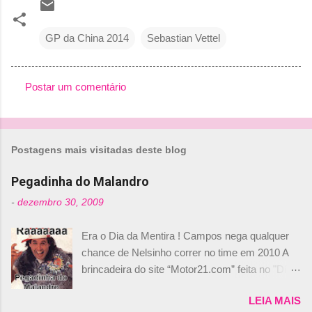
GP da China 2014
Sebastian Vettel
Postar um comentário
C
o
m
Postagens mais visitadas deste blog
e
n
Pegadinha do Malandro
t
-
dezembro 30, 2009
á
Era o Dia da Mentira ! Campos nega qualquer
r
chance de Nelsinho correr no time em 2010 A
i
brincadeira do site “Motor21.com” feita no "Día
o
de los Santos Inocentes" – que equivale ao 1º
s
LEIA MAIS
de abril –, afirmando que Nelson Piquet havia