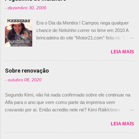
t
-
dezembro 30, 2009
á
Era o Dia da Mentira ! Campos nega qualquer
r
chance de Nelsinho correr no time em 2010 A
i
brincadeira do site “Motor21.com” feita no "Día
o
de los Santos Inocentes" – que equivale ao 1º
s
LEIA MAIS
de abril –, afirmando que Nelson Piquet havia
comprado 15% das ações da Campos, dando,
com isso, um lugar no time a Nelsinho Piquet,
Sobre renovação
foi esclarecida de uma vez por todas por
-
outubro 08, 2020
Daniele Audetto, diretor da escuderia. O
dirigente foi taxativo ao declarar que o brasileiro
Segundo Kimi, não há nada confirmado sobre ele continuar na
não será o companheiro de Bruno Senna em
Alfa para o ano que vem como parte da imprensa vem
2010. "Na verdade, nós recebemos uma oferta
cravando por aí. Então acredito nele né? Kimi Räikkönen
de Piquet", admitiu Audetto. “Mas depois de ter
answers latest rumours: "If you believe the news then it’s the
assinado com Bruno Senna, não podemos ter
LEIA MAIS
truth but I’ve never had an option in my contract so that’s
dois brasileiros”, explicou, dizendo ainda que
should, pretty much, tell you that it’s not true." #Kimi7 #EifelGP
não tem nada contra o filho do tricampeão