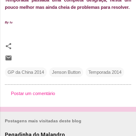
pouco melhor mas ainda cheia de problemas para resolver.
By lu
GP da China 2014
Jenson Button
Temporada 2014
Postar um comentário
C
o
m
Postagens mais visitadas deste blog
e
n
Pegadinha do Malandro