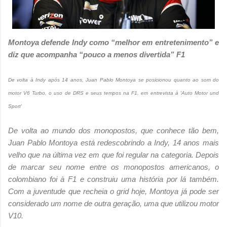
Montoya defende Indy como “melhor em entretenimento” e
diz que acompanha “pouco a menos divertida” F1
De volta à Indy após 14 anos, Juan Pablo Montoya se posicionou quanto ao som do
motor V6 Turbo, o uso de DRS e seus tempos na F1, em entrevista à 'Auto Motor und
Sport'
De volta ao mundo dos monopostos, que conhece tão bem,
Juan Pablo Montoya está redescobrindo a Indy, 14 anos mais
velho que na última vez em que foi regular na categoria. Depois
de marcar seu nome entre os monopostos americanos, o
colombiano foi à F1 e construiu uma história por lá também.
Com a juventude que recheia o grid hoje, Montoya já pode ser
considerado um nome de outra geração, uma que utilizou motor
V10.