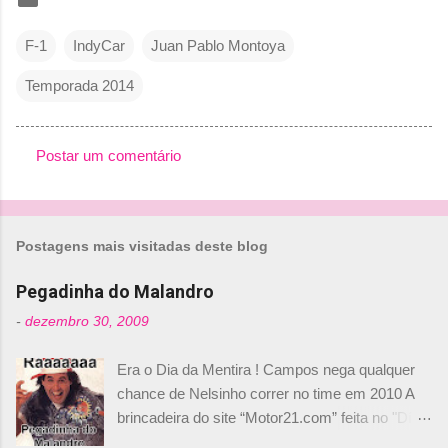
F-1
IndyCar
Juan Pablo Montoya
Temporada 2014
Postar um comentário
C
o
m
Postagens mais visitadas deste blog
e
n
Pegadinha do Malandro
t
-
dezembro 30, 2009
á
Era o Dia da Mentira ! Campos nega qualquer
r
chance de Nelsinho correr no time em 2010 A
i
brincadeira do site “Motor21.com” feita no "Día
o
de los Santos Inocentes" – que equivale ao 1º