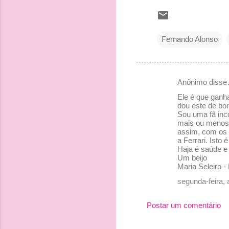
Fernando Alonso
Anônimo diss
C
Ele é que ganh
o
dou este de bor
Sou uma fã inc
m
mais ou menos
e
assim, com os 
a Ferrari. Isto
n
Haja é saúde e
Um beijo
t
Maria Seleiro -
á
segunda-feira, 
r
i
Postar um comentário
o