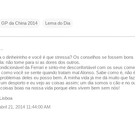
GP da China 2014
Lema do Dia
e…
a o dinheirinho e você é que stressa? Os conselhos se fossem bon
la: não tome para si as dores dos outros.
ondicionável da Ferrari e sinto-me desconfortável com os seus comen
 como você se sente quando tratam mal Alonso. Sabe como é, não
problemas deles eu posso bem. A minha vida já me dá muito que faz
 é um desporto e eu vejo as coisas assim; um dia somos o cão e no o
 coisas boas na nossa vida porque eles vivem bem sem nós!
 Lisboa
abril 21, 2014 11:44:00 AM