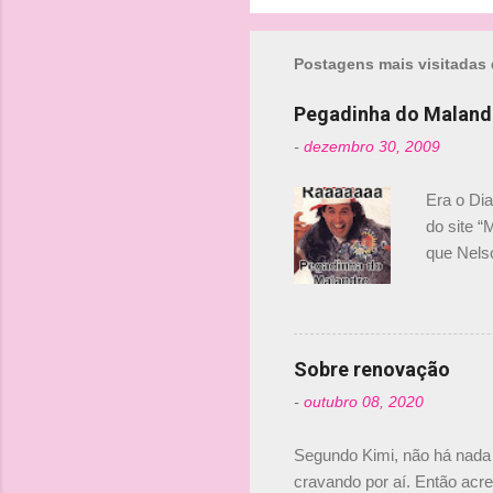
s
Postagens mais visitadas 
Pegadinha do Maland
-
dezembro 30, 2009
Era o Di
do site “
que Nels
Nelsinho 
dirigente
verdade,
Senna, nã
Sobre renovação
tricampeã
-
outubro 08, 2020
compra d
investime
Segundo Kimi, não há nada 
cravando por aí. Então acred