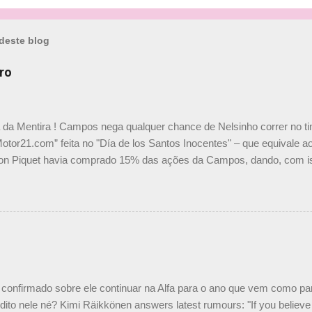
deste blog
ro
a da Mentira ! Campos nega qualquer chance de Nelsinho correr no t
Motor21.com” feita no "Día de los Santos Inocentes" – que equivale ao
on Piquet havia comprado 15% das ações da Campos, dando, com is
Piquet, foi esclarecida de uma vez por todas por Daniele Audetto, dir
 foi taxativo ao declarar que o brasileiro não será o companheiro de
 nós recebemos uma oferta de Piquet", admitiu Audetto. “Mas depois
o podemos ter dois brasileiros”, explicou, dizendo ainda que não tem
o Nelson Piquet. “Ele é um bom piloto, rápido e experiente.” Audetto
e parte da Campos feita por Piquet não corresponde à realidade. “O
nto seria menor do que aquilo que outros pilotos podem trazer: italiano
confirmado sobre ele continuar na Alfa para o ano que vem como p
ito nele né? Kimi Räikkönen answers latest rumours: "If you believe t