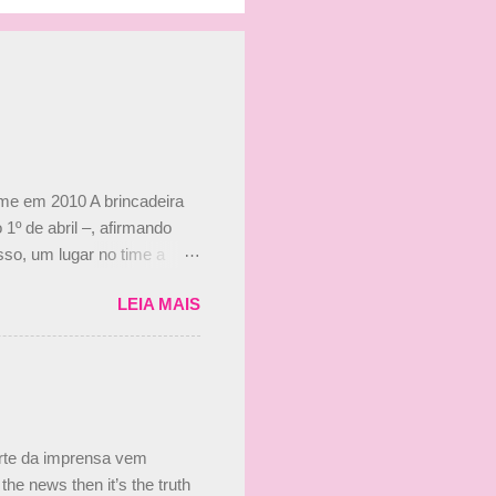
ime em 2010 A brincadeira
 1º de abril –, afirmando
so, um lugar no time a
etor da escuderia. O
LEIA MAIS
 Bruno Senna em 2010. "Na
 de ter assinado com Bruno
 nada contra o filho do
 disse ainda que a suposta
 suposto 15% de
s, r...
arte da imprensa vem
he news then it’s the truth