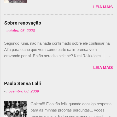
de los Santos Inocentes" – que equivale ao 1º
LEIA MAIS
de abril –, afirmando que Nelson Piquet havia
comprado 15% das ações da Campos, dando,
com isso, um lugar no time a Nelsinho Piquet,
Sobre renovação
foi esclarecida de uma vez por todas por
-
outubro 08, 2020
Daniele Audetto, diretor da escuderia. O
dirigente foi taxativo ao declarar que o brasileiro
Segundo Kimi, não há nada confirmado sobre ele continuar na
não será o companheiro de Bruno Senna em
Alfa para o ano que vem como parte da imprensa vem
2010. "Na verdade, nós recebemos uma oferta
cravando por aí. Então acredito nele né? Kimi Räikkönen
de Piquet", admitiu Audetto. “Mas depois de ter
answers latest rumours: "If you believe the news then it’s the
assinado com Bruno Senna, não podemos ter
LEIA MAIS
truth but I’ve never had an option in my contract so that’s
dois brasileiros”, explicou, dizendo ainda que
should, pretty much, tell you that it’s not true." #Kimi7 #EifelGP
não tem nada contra o filho do tricampeão
#AlfaRomeoRacing pic.twitter.com/77EDVn39Ia — Kimi
Paula Senna Lalli
Nelson Piquet. “Ele é um bom piloto, rápido e
Räikkönen #7 (@FansOfKR) October 8, 2020 Abaixo, o
experiente.” Audetto disse ainda que a suposta
-
novembro 08, 2009
Romain falando sobre o fato do Iceman estar há tantos anos na
compra de parte da Campos feita por Piquet
F1. What is it like to have Kimi as a team mate? 🙌 Over to you,
não corresponde à realidade. “O suposto 15%
Galera!!! Fico tão feliz quando consigo resposta
@RGrosjean ! #EifelGP 🇩🇪 #F1
de investimento seria menor do que aquilo que
para as minhas próprias perguntas... vocês
pic.twitter.com/GSAu1LWnwW — Formula 1 (@F1) October 8,
outros pilotos podem trazer: italianos, r...
nem imaginam. Estou preparando um post