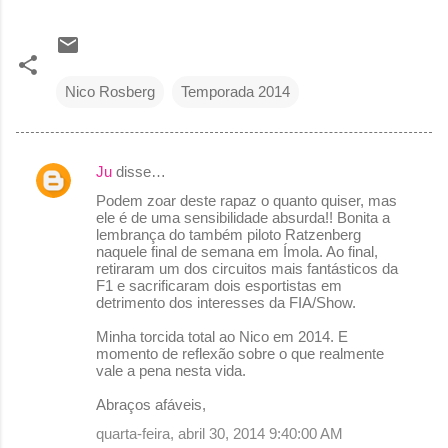
Nico Rosberg
Temporada 2014
Ju
disse…
C
Podem zoar deste rapaz o quanto quiser, mas
o
ele é de uma sensibilidade absurda!! Bonita a
lembrança do também piloto Ratzenberg
m
naquele final de semana em Ímola. Ao final,
e
retiraram um dos circuitos mais fantásticos da
F1 e sacrificaram dois esportistas em
n
detrimento dos interesses da FIA/Show.
t
Minha torcida total ao Nico em 2014. E
á
momento de reflexão sobre o que realmente
vale a pena nesta vida.
r
Abraços afáveis,
i
quarta-feira, abril 30, 2014 9:40:00 AM
o