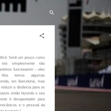
ifícil. Senti um pouco como
: nós simplesmente não
nteiros funcionarem – eles
m. Nós temos algumas
orrida, em Barcelona, mas
 reduzir a distância para os
apazes estão fazendo o seu
este é desapontador para
 mecânicos e o pessoal da
ndo bastante.”