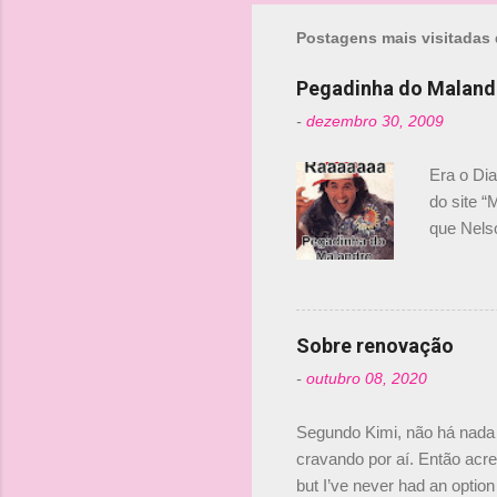
m
Postagens mais visitadas 
e
n
Pegadinha do Maland
t
-
dezembro 30, 2009
á
r
Era o Di
i
do site “
o
que Nels
Nelsinho 
s
dirigente
verdade,
Senna, nã
Sobre renovação
tricampeã
-
outubro 08, 2020
compra d
investime
Segundo Kimi, não há nada 
cravando por aí. Então acred
but I’ve never had an option 