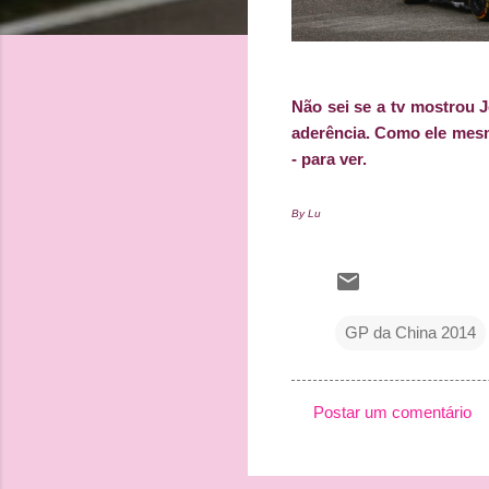
Não sei se a tv mostrou 
aderência. Como ele mesmo
- para ver.
By Lu
GP da China 2014
Postar um comentário
C
o