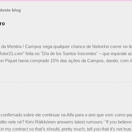
deste blog
ro
a da Mentira ! Campos nega qualquer chance de Nelsinho correr no t
Motor21.com” feita no "Día de los Santos Inocentes" – que equivale ao
on Piquet havia comprado 15% das ações da Campos, dando, com is
Piquet, foi esclarecida de uma vez por todas por Daniele Audetto, dir
 foi taxativo ao declarar que o brasileiro não será o companheiro de
 nós recebemos uma oferta de Piquet", admitiu Audetto. “Mas depois
o podemos ter dois brasileiros”, explicou, dizendo ainda que não tem
o Nelson Piquet. “Ele é um bom piloto, rápido e experiente.” Audetto
e parte da Campos feita por Piquet não corresponde à realidade. “O
nto seria menor do que aquilo que outros pilotos podem trazer: italiano
confirmado sobre ele continuar na Alfa para o ano que vem como p
ito nele né? Kimi Räikkönen answers latest rumours: "If you believe t
in my contract so that’s should, pretty much, tell you that it’s not tru