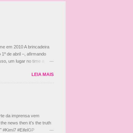
ime em 2010 A brincadeira
 1º de abril –, afirmando
so, um lugar no time a
etor da escuderia. O
LEIA MAIS
 Bruno Senna em 2010. "Na
 de ter assinado com Bruno
 nada contra o filho do
 disse ainda que a suposta
 suposto 15% de
s, r...
arte da imprensa vem
he news then it’s the truth
e." #Kimi7 #EifelGP