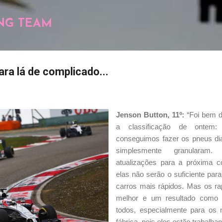
Pular para o conteúdo principal
NG TEAM
ra lá de complicado...
Jenson Button, 11º:
“Foi bem d
a classificação de ontem
conseguimos fazer os pneus dia
simplesmente granulara
atualizações para a próxima c
elas não serão o suficiente para
carros mais rápidos. Mas os r
melhor e um resultado como 
todos, especialmente para os
fábrica, pois eles estão trabalha