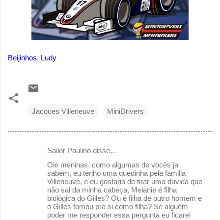
Beijinhos, Ludy
Jacques Villeneuve
MiniDrivers
Sailor Paulino disse…
C
Oie meninas, como algumas de vocês ja
o
sabem, eu tenho uma quedinha pela familia
Villeneuve, e eu gostaria de tirar uma duvida que
m
não sai da minha cabeça, Melanie é filha
e
biológica do Gilles? Ou é filha de outro homem e
o Gilles tomou pra si como filha? Se alguém
n
poder me responder essa pergunta eu ficarei