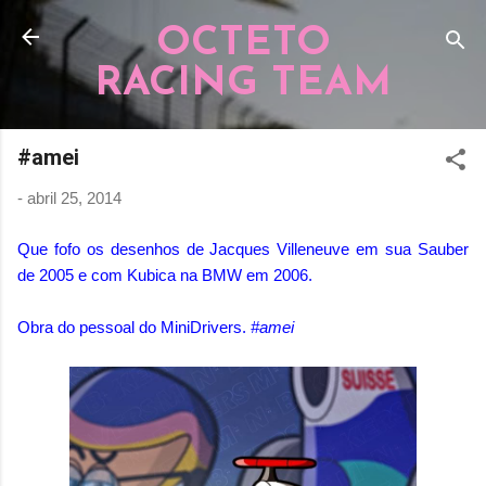
Pular para o conteúdo principal
OCTETO
RACING TEAM
#amei
-
abril 25, 2014
Que fofo os desenhos de Jacques Villeneuve em sua Sauber
de 2005 e com Kubica na BMW em 2006.
Obra do pessoal do MiniDrivers.
#amei