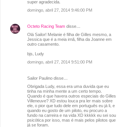
super agradecida.
t
domingo, abril 27, 2014 9:46:00 PM
á
r
Octeto Racing Team
disse…
i
o
Olá Sailor! Melanie é filha de Gilles mesmo, a
Jessica que é a meia irnã, filha da Joanne em
s
outro casamento.
bjs, Ludy
domingo, abril 27, 2014 9:51:00 PM
Sailor Paulino disse…
Obrigada Ludy, essa era uma duvida que eu
tinha na minha mente a um certo tempo.
Quando é que havera outros especiais do Gilles
Villeneuve? XD estou louca pra ler mais sobre
ele, o pior que tudo dele em português eu já li, e
quando eu gosto de um piloto, eu procuro a
fundo na carreira e na vida XD kkkkk eu sei sou
psicótica por isso, mas é mais pelos pilotos que
já se foram.