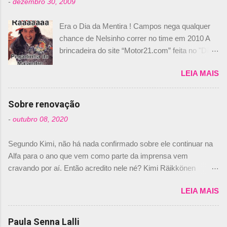
-
dezembro 30, 2009
Era o Dia da Mentira ! Campos nega qualquer
chance de Nelsinho correr no time em 2010 A
brincadeira do site “Motor21.com” feita no "Día
de los Santos Inocentes" – que equivale ao 1º
LEIA MAIS
de abril –, afirmando que Nelson Piquet havia
comprado 15% das ações da Campos, dando,
com isso, um lugar no time a Nelsinho Piquet,
Sobre renovação
foi esclarecida de uma vez por todas por
-
outubro 08, 2020
Daniele Audetto, diretor da escuderia. O
dirigente foi taxativo ao declarar que o brasileiro
Segundo Kimi, não há nada confirmado sobre ele continuar na
não será o companheiro de Bruno Senna em
Alfa para o ano que vem como parte da imprensa vem
2010. "Na verdade, nós recebemos uma oferta
cravando por aí. Então acredito nele né? Kimi Räikkönen
de Piquet", admitiu Audetto. “Mas depois de ter
answers latest rumours: "If you believe the news then it’s the
assinado com Bruno Senna, não podemos ter
LEIA MAIS
truth but I’ve never had an option in my contract so that’s
dois brasileiros”, explicou, dizendo ainda que
should, pretty much, tell you that it’s not true." #Kimi7 #EifelGP
não tem nada contra o filho do tricampeão
#AlfaRomeoRacing pic.twitter.com/77EDVn39Ia — Kimi
Paula Senna Lalli
Nelson Piquet. “Ele é um bom piloto, rápido e