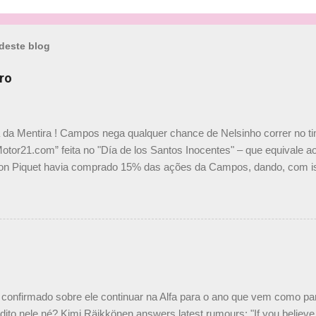
deste blog
ro
a da Mentira ! Campos nega qualquer chance de Nelsinho correr no t
Motor21.com” feita no "Día de los Santos Inocentes" – que equivale ao
on Piquet havia comprado 15% das ações da Campos, dando, com is
Piquet, foi esclarecida de uma vez por todas por Daniele Audetto, dir
 foi taxativo ao declarar que o brasileiro não será o companheiro de
 nós recebemos uma oferta de Piquet", admitiu Audetto. “Mas depois
o podemos ter dois brasileiros”, explicou, dizendo ainda que não tem
o Nelson Piquet. “Ele é um bom piloto, rápido e experiente.” Audetto
e parte da Campos feita por Piquet não corresponde à realidade. “O
nto seria menor do que aquilo que outros pilotos podem trazer: italiano
confirmado sobre ele continuar na Alfa para o ano que vem como p
ito nele né? Kimi Räikkönen answers latest rumours: "If you believe t