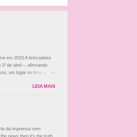
ime em 2010 A brincadeira
 1º de abril –, afirmando
so, um lugar no time a
etor da escuderia. O
LEIA MAIS
 Bruno Senna em 2010. "Na
 de ter assinado com Bruno
 nada contra o filho do
 disse ainda que a suposta
 suposto 15% de
s, r...
arte da imprensa vem
he news then it’s the truth