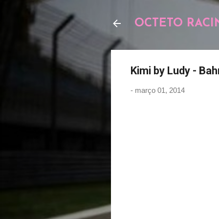
OCTETO RACI
Kimi by Ludy - Bah
-
março 01, 2014