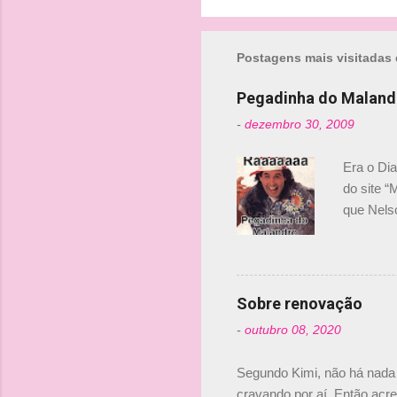
o
m
Postagens mais visitadas 
e
n
Pegadinha do Maland
t
-
dezembro 30, 2009
á
r
Era o Di
i
do site “
o
que Nels
Nelsinho 
s
dirigente
verdade,
Senna, nã
Sobre renovação
tricampeã
-
outubro 08, 2020
compra d
investime
Segundo Kimi, não há nada 
cravando por aí. Então acred