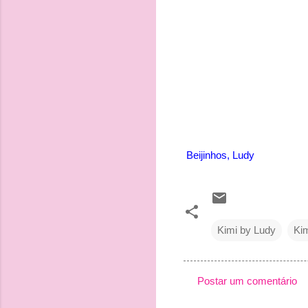
Beijinhos, Ludy
Kimi by Ludy
Ki
Postar um comentário
C