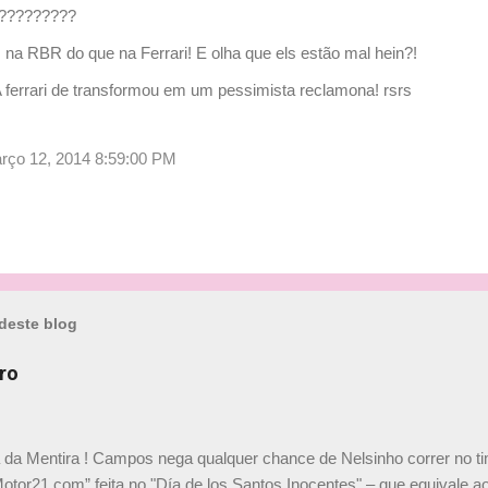
i?????????
na RBR do que na Ferrari! E olha que els estão mal hein?!
A ferrari de transformou em um pessimista reclamona! rsrs
março 12, 2014 8:59:00 PM
deste blog
ro
a da Mentira ! Campos nega qualquer chance de Nelsinho correr no t
Motor21.com” feita no "Día de los Santos Inocentes" – que equivale ao