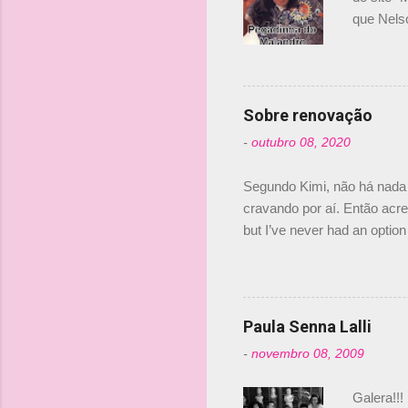
que Nels
Nelsinho 
dirigente
verdade,
Senna, nã
Sobre renovação
tricampeã
-
outubro 08, 2020
compra d
investime
Segundo Kimi, não há nada 
cravando por aí. Então acred
but I’ve never had an option 
#AlfaRomeoRacing pic.twi
falando sobre o fato do Ice
@RGrosjean ! #EifelGP 🇩
Paula Senna Lalli
-
novembro 08, 2009
Galera!!!