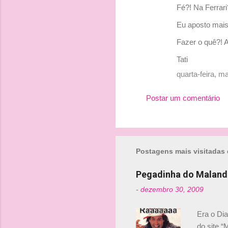
Fé?! Na Ferrar
s
Eu aposto mais 
Fazer o quê?! 
Tati
quarta-feira, 
Postar um comentário
Postagens mais visitadas 
Pegadinha do Maland
-
dezembro 30, 2009
Era o Di
do site “