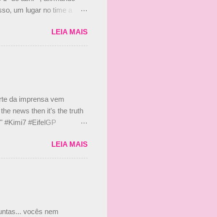
so, um lugar no time a
etor da escuderia. O
LEIA MAIS
 Bruno Senna em 2010. "Na
 de ter assinado com Bruno
 nada contra o filho do
 disse ainda que a suposta
 suposto 15% de
s, r...
arte da imprensa vem
he news then it’s the truth
e." #Kimi7 #EifelGP
 2020 Abaixo, o Romain
LEIA MAIS
m mate? 🙌 Over to you,
2020 Beijinhos, Ludy
guntas... vocês nem