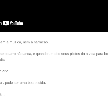
em a música, nem a narração...
e o carro não anda, e quando um dos seus pilotos dá a vida para bo
ia...
ério...
ri, pode ser uma boa pedida.
í...