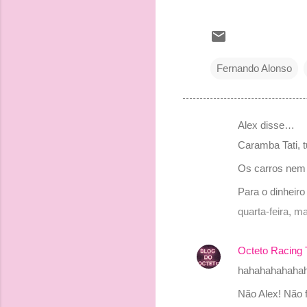
Fernando Alonso
Alex disse…
C
Caramba Tati, t
o
Os carros nem a
m
e
Para o dinheiro
n
quarta-feira, 
t
á
Octeto Racing
r
hahahahahahah
i
Não Alex! Não f
o