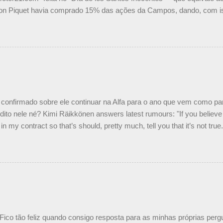
on Piquet havia comprado 15% das ações da Campos, dando, com is
Piquet, foi esclarecida de uma vez por todas por Daniele Audetto, dir
 foi taxativo ao declarar que o brasileiro não será o companheiro de
 nós recebemos uma oferta de Piquet", admitiu Audetto. “Mas depois
o podemos ter dois brasileiros”, explicou, dizendo ainda que não tem
o Nelson Piquet. “Ele é um bom piloto, rápido e experiente.” Audetto
e parte da Campos feita por Piquet não corresponde à realidade. “O
nto seria menor do que aquilo que outros pilotos podem trazer: italiano
confirmado sobre ele continuar na Alfa para o ano que vem como p
ito nele né? Kimi Räikkönen answers latest rumours: "If you believe t
in my contract so that’s should, pretty much, tell you that it’s not tru
tter.com/77EDVn39Ia — Kimi Räikkönen #7 (@FansOfKR) October 8,
man estar há tantos anos na F1. What is it like to have Kimi as a tea
 #F1 pic.twitter.com/GSAu1LWnwW — Formula 1 (@F1) October 8, 
 Fico tão feliz quando consigo resposta para as minhas próprias per