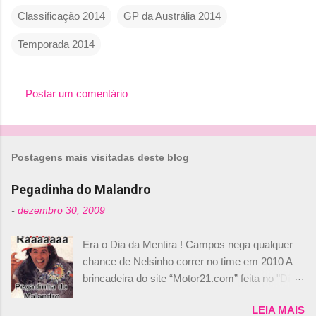
Classificação 2014
GP da Austrália 2014
Temporada 2014
Postar um comentário
C
o
m
Postagens mais visitadas deste blog
e
n
Pegadinha do Malandro
t
-
dezembro 30, 2009
á
Era o Dia da Mentira ! Campos nega qualquer
r
chance de Nelsinho correr no time em 2010 A
i
brincadeira do site “Motor21.com” feita no "Día
o
de los Santos Inocentes" – que equivale ao 1º
s
LEIA MAIS
de abril –, afirmando que Nelson Piquet havia