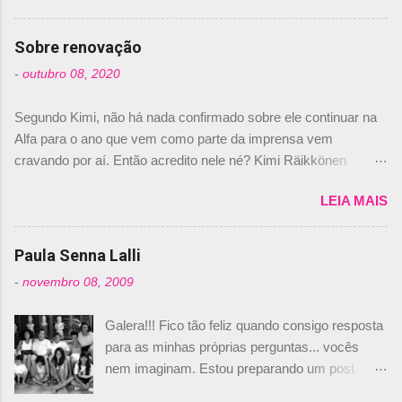
comprado 15% das ações da Campos, dando,
com isso, um lugar no time a Nelsinho Piquet,
Sobre renovação
foi esclarecida de uma vez por todas por
-
outubro 08, 2020
Daniele Audetto, diretor da escuderia. O
dirigente foi taxativo ao declarar que o brasileiro
Segundo Kimi, não há nada confirmado sobre ele continuar na
não será o companheiro de Bruno Senna em
Alfa para o ano que vem como parte da imprensa vem
2010. "Na verdade, nós recebemos uma oferta
cravando por aí. Então acredito nele né? Kimi Räikkönen
de Piquet", admitiu Audetto. “Mas depois de ter
answers latest rumours: "If you believe the news then it’s the
assinado com Bruno Senna, não podemos ter
LEIA MAIS
truth but I’ve never had an option in my contract so that’s
dois brasileiros”, explicou, dizendo ainda que
should, pretty much, tell you that it’s not true." #Kimi7 #EifelGP
não tem nada contra o filho do tricampeão
#AlfaRomeoRacing pic.twitter.com/77EDVn39Ia — Kimi
Paula Senna Lalli
Nelson Piquet. “Ele é um bom piloto, rápido e
Räikkönen #7 (@FansOfKR) October 8, 2020 Abaixo, o
experiente.” Audetto disse ainda que a suposta
-
novembro 08, 2009
Romain falando sobre o fato do Iceman estar há tantos anos na
compra de parte da Campos feita por Piquet
F1. What is it like to have Kimi as a team mate? 🙌 Over to you,
não corresponde à realidade. “O suposto 15%
Galera!!! Fico tão feliz quando consigo resposta
@RGrosjean ! #EifelGP 🇩🇪 #F1
de investimento seria menor do que aquilo que
para as minhas próprias perguntas... vocês
pic.twitter.com/GSAu1LWnwW — Formula 1 (@F1) October 8,
outros pilotos podem trazer: italianos, r...
nem imaginam. Estou preparando um post
2020 Beijinhos, Ludy
sobre Adriane Galisteu, porque percebi que