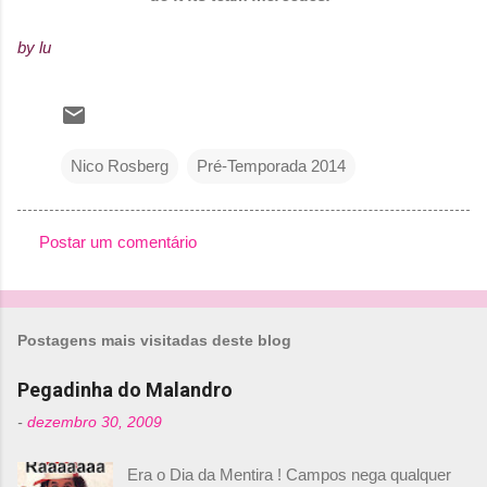
by lu
Nico Rosberg
Pré-Temporada 2014
Postar um comentário
C
o
m
Postagens mais visitadas deste blog
e
n
Pegadinha do Malandro
t
-
dezembro 30, 2009
á
Era o Dia da Mentira ! Campos nega qualquer
r