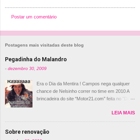
Postar um comentário
C
o
m
Postagens mais visitadas deste blog
e
n
Pegadinha do Malandro
t
-
dezembro 30, 2009
á
Era o Dia da Mentira ! Campos nega qualquer
r
chance de Nelsinho correr no time em 2010 A
i
brincadeira do site “Motor21.com” feita no "Día
o
de los Santos Inocentes" – que equivale ao 1º
s
LEIA MAIS
de abril –, afirmando que Nelson Piquet havia
comprado 15% das ações da Campos, dando,
com isso, um lugar no time a Nelsinho Piquet,
Sobre renovação
foi esclarecida de uma vez por todas por