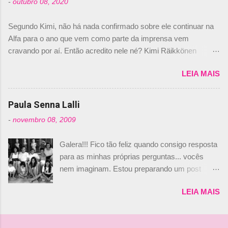
-
outubro 08, 2020
Daniele Audetto, diretor da escuderia. O
dirigente foi taxativo ao declarar que o brasileiro
Segundo Kimi, não há nada confirmado sobre ele continuar na
não será o companheiro de Bruno Senna em
Alfa para o ano que vem como parte da imprensa vem
2010. "Na verdade, nós recebemos uma oferta
cravando por aí. Então acredito nele né? Kimi Räikkönen
de Piquet", admitiu Audetto. “Mas depois de ter
answers latest rumours: "If you believe the news then it’s the
assinado com Bruno Senna, não podemos ter
LEIA MAIS
truth but I’ve never had an option in my contract so that’s
dois brasileiros”, explicou, dizendo ainda que
should, pretty much, tell you that it’s not true." #Kimi7 #EifelGP
não tem nada contra o filho do tricampeão
#AlfaRomeoRacing pic.twitter.com/77EDVn39Ia — Kimi
Paula Senna Lalli
Nelson Piquet. “Ele é um bom piloto, rápido e
Räikkönen #7 (@FansOfKR) October 8, 2020 Abaixo, o
experiente.” Audetto disse ainda que a suposta
-
novembro 08, 2009
Romain falando sobre o fato do Iceman estar há tantos anos na
compra de parte da Campos feita por Piquet
F1. What is it like to have Kimi as a team mate? 🙌 Over to you,
não corresponde à realidade. “O suposto 15%
Galera!!! Fico tão feliz quando consigo resposta
@RGrosjean ! #EifelGP 🇩🇪 #F1
de investimento seria menor do que aquilo que
para as minhas próprias perguntas... vocês
pic.twitter.com/GSAu1LWnwW — Formula 1 (@F1) October 8,
outros pilotos podem trazer: italianos, r...
nem imaginam. Estou preparando um post
2020 Beijinhos, Ludy
sobre Adriane Galisteu, porque percebi que
LEIA MAIS
nunca falei sobre ela, aqui no Octeto. No meio
das minhas pesquisas... daqui a pouco eu
conto... Há muito atrás, eu publiquei esta foto