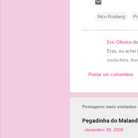
Nico Rosberg
Pr
Eric Oliveira
di
C
Eras, eu achei 
o
sexta-feira, fe
m
e
Postar um comentário
n
t
á
r
Postagens mais visitadas 
i
Pegadinha do Maland
o
-
dezembro 30, 2009
s