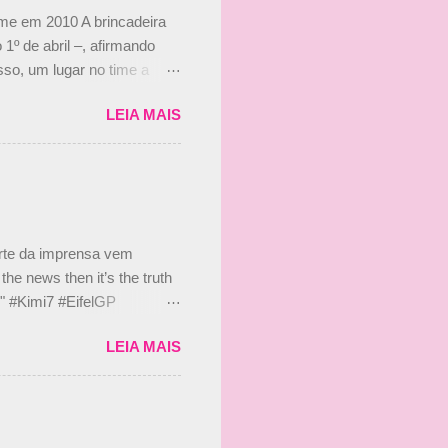
ime em 2010 A brincadeira
 1º de abril –, afirmando
so, um lugar no time a
etor da escuderia. O
LEIA MAIS
 Bruno Senna em 2010. "Na
 de ter assinado com Bruno
 nada contra o filho do
 disse ainda que a suposta
 suposto 15% de
s, r...
arte da imprensa vem
he news then it’s the truth
e." #Kimi7 #EifelGP
 2020 Abaixo, o Romain
LEIA MAIS
m mate? 🙌 Over to you,
2020 Beijinhos, Ludy