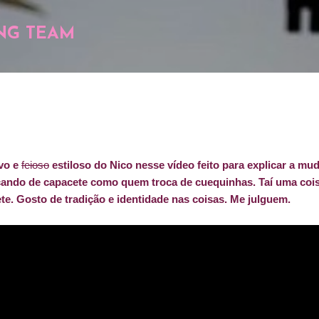
Pular para o conteúdo principal
NG TEAM
vo e
feioso
estiloso do Nico nesse vídeo feito para explicar a mu
cando de capacete como quem troca de cuequinhas. Taí uma cois
te. Gosto de tradição e identidade nas coisas. Me julguem.