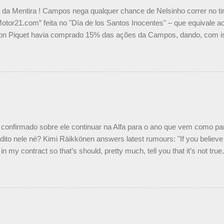
a da Mentira ! Campos nega qualquer chance de Nelsinho correr no t
Motor21.com” feita no "Día de los Santos Inocentes" – que equivale ao
on Piquet havia comprado 15% das ações da Campos, dando, com is
Piquet, foi esclarecida de uma vez por todas por Daniele Audetto, dir
 foi taxativo ao declarar que o brasileiro não será o companheiro de
 nós recebemos uma oferta de Piquet", admitiu Audetto. “Mas depois
o podemos ter dois brasileiros”, explicou, dizendo ainda que não tem
o Nelson Piquet. “Ele é um bom piloto, rápido e experiente.” Audetto
e parte da Campos feita por Piquet não corresponde à realidade. “O
nto seria menor do que aquilo que outros pilotos podem trazer: italiano
confirmado sobre ele continuar na Alfa para o ano que vem como p
ito nele né? Kimi Räikkönen answers latest rumours: "If you believe t
in my contract so that’s should, pretty much, tell you that it’s not tru
tter.com/77EDVn39Ia — Kimi Räikkönen #7 (@FansOfKR) October 8,
man estar há tantos anos na F1. What is it like to have Kimi as a tea
 #F1 pic.twitter.com/GSAu1LWnwW — Formula 1 (@F1) October 8, 