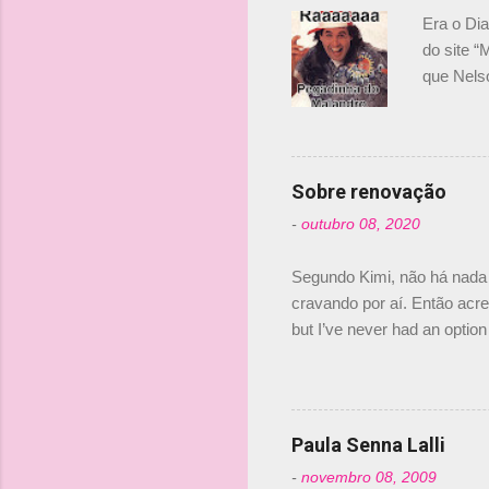
Era o Di
do site “
que Nels
Nelsinho 
dirigente
verdade,
Senna, nã
Sobre renovação
tricampeã
-
outubro 08, 2020
compra d
investime
Segundo Kimi, não há nada 
cravando por aí. Então acred
but I’ve never had an option 
#AlfaRomeoRacing pic.twi
falando sobre o fato do Ice
@RGrosjean ! #EifelGP 🇩
Paula Senna Lalli
-
novembro 08, 2009