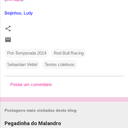
Beijinhos, Ludy
Pré-Temporada 2014
Red Bull Racing
Sebastian Vettel
Testes coletivos
Postar um comentário
C
o
m
Postagens mais visitadas deste blog
e
n
Pegadinha do Malandro