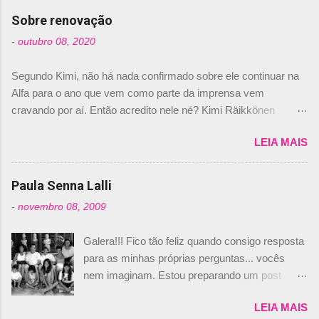
com isso, um lugar no time a Nelsinho Piquet,
Sobre renovação
foi esclarecida de uma vez por todas por
-
outubro 08, 2020
Daniele Audetto, diretor da escuderia. O
dirigente foi taxativo ao declarar que o brasileiro
Segundo Kimi, não há nada confirmado sobre ele continuar na
não será o companheiro de Bruno Senna em
Alfa para o ano que vem como parte da imprensa vem
2010. "Na verdade, nós recebemos uma oferta
cravando por aí. Então acredito nele né? Kimi Räikkönen
de Piquet", admitiu Audetto. “Mas depois de ter
answers latest rumours: "If you believe the news then it’s the
assinado com Bruno Senna, não podemos ter
LEIA MAIS
truth but I’ve never had an option in my contract so that’s
dois brasileiros”, explicou, dizendo ainda que
should, pretty much, tell you that it’s not true." #Kimi7 #EifelGP
não tem nada contra o filho do tricampeão
#AlfaRomeoRacing pic.twitter.com/77EDVn39Ia — Kimi
Paula Senna Lalli
Nelson Piquet. “Ele é um bom piloto, rápido e
Räikkönen #7 (@FansOfKR) October 8, 2020 Abaixo, o
experiente.” Audetto disse ainda que a suposta
-
novembro 08, 2009
Romain falando sobre o fato do Iceman estar há tantos anos na
compra de parte da Campos feita por Piquet
F1. What is it like to have Kimi as a team mate? 🙌 Over to you,
não corresponde à realidade. “O suposto 15%
Galera!!! Fico tão feliz quando consigo resposta
@RGrosjean ! #EifelGP 🇩🇪 #F1
de investimento seria menor do que aquilo que
para as minhas próprias perguntas... vocês
pic.twitter.com/GSAu1LWnwW — Formula 1 (@F1) October 8,
outros pilotos podem trazer: italianos, r...
nem imaginam. Estou preparando um post
2020 Beijinhos, Ludy
sobre Adriane Galisteu, porque percebi que
LEIA MAIS
nunca falei sobre ela, aqui no Octeto. No meio