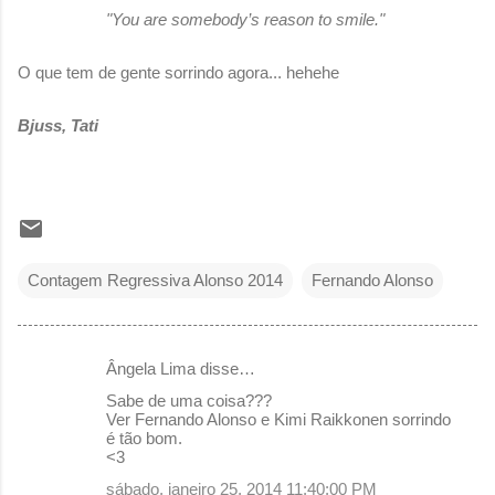
"You are somebody’s reason to smile."
O que tem de gente sorrindo agora... hehehe
Bjuss, Tati
Contagem Regressiva Alonso 2014
Fernando Alonso
Ângela Lima disse…
C
Sabe de uma coisa???
o
Ver Fernando Alonso e Kimi Raikkonen sorrindo
é tão bom.
m
<3
e
sábado, janeiro 25, 2014 11:40:00 PM