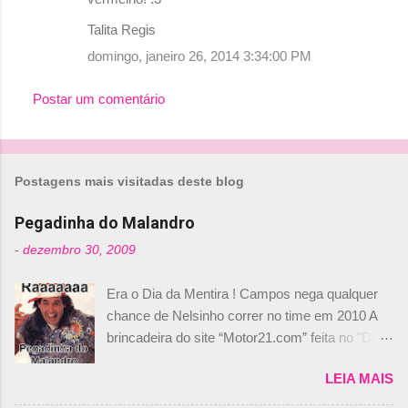
Talita Regis
domingo, janeiro 26, 2014 3:34:00 PM
Postar um comentário
Postagens mais visitadas deste blog
Pegadinha do Malandro
-
dezembro 30, 2009
Era o Dia da Mentira ! Campos nega qualquer
chance de Nelsinho correr no time em 2010 A
brincadeira do site “Motor21.com” feita no "Día
de los Santos Inocentes" – que equivale ao 1º
LEIA MAIS
de abril –, afirmando que Nelson Piquet havia
comprado 15% das ações da Campos, dando,