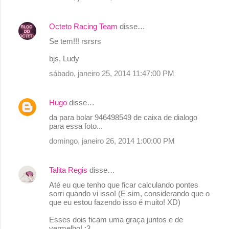
n
t
Octeto Racing Team
disse…
á
Se tem!!! rsrsrs
r
bjs, Ludy
i
sábado, janeiro 25, 2014 11:47:00 PM
o
s
Hugo
disse…
da para bolar 946498549 de caixa de dialogo
para essa foto...
domingo, janeiro 26, 2014 1:00:00 PM
Talita Regis
disse…
Até eu que tenho que ficar calculando pontes
sorri quando vi isso! (E sim, considerando que o
que eu estou fazendo isso é muito! XD)
Esses dois ficam uma graça juntos e de
vermelho! :3