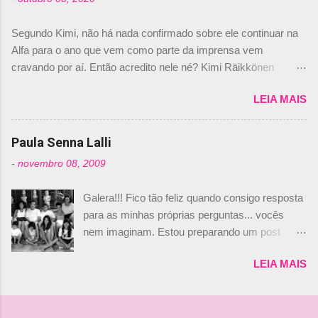
Daniele Audetto, diretor da escuderia. O
dirigente foi taxativo ao declarar que o brasileiro
Segundo Kimi, não há nada confirmado sobre ele continuar na
não será o companheiro de Bruno Senna em
Alfa para o ano que vem como parte da imprensa vem
2010. "Na verdade, nós recebemos uma oferta
cravando por aí. Então acredito nele né? Kimi Räikkönen
de Piquet", admitiu Audetto. “Mas depois de ter
answers latest rumours: "If you believe the news then it’s the
assinado com Bruno Senna, não podemos ter
LEIA MAIS
truth but I’ve never had an option in my contract so that’s
dois brasileiros”, explicou, dizendo ainda que
should, pretty much, tell you that it’s not true." #Kimi7 #EifelGP
não tem nada contra o filho do tricampeão
#AlfaRomeoRacing pic.twitter.com/77EDVn39Ia — Kimi
Paula Senna Lalli
Nelson Piquet. “Ele é um bom piloto, rápido e
Räikkönen #7 (@FansOfKR) October 8, 2020 Abaixo, o
experiente.” Audetto disse ainda que a suposta
-
novembro 08, 2009
Romain falando sobre o fato do Iceman estar há tantos anos na
compra de parte da Campos feita por Piquet
F1. What is it like to have Kimi as a team mate? 🙌 Over to you,
não corresponde à realidade. “O suposto 15%
Galera!!! Fico tão feliz quando consigo resposta
@RGrosjean ! #EifelGP 🇩🇪 #F1
de investimento seria menor do que aquilo que
para as minhas próprias perguntas... vocês
pic.twitter.com/GSAu1LWnwW — Formula 1 (@F1) October 8,
outros pilotos podem trazer: italianos, r...
nem imaginam. Estou preparando um post
2020 Beijinhos, Ludy
sobre Adriane Galisteu, porque percebi que
LEIA MAIS
nunca falei sobre ela, aqui no Octeto. No meio
das minhas pesquisas... daqui a pouco eu
conto... Há muito atrás, eu publiquei esta foto
aqui: Na época, rendeu um burburinho, porque