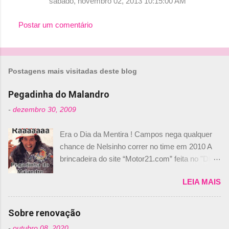
sábado, novembro 02, 2013 10:15:00 AM
Postar um comentário
Postagens mais visitadas deste blog
Pegadinha do Malandro
-
dezembro 30, 2009
Era o Dia da Mentira ! Campos nega qualquer
chance de Nelsinho correr no time em 2010 A
brincadeira do site “Motor21.com” feita no "Día
de los Santos Inocentes" – que equivale ao 1º
LEIA MAIS
de abril –, afirmando que Nelson Piquet havia
comprado 15% das ações da Campos, dando,
com isso, um lugar no time a Nelsinho Piquet,
Sobre renovação
foi esclarecida de uma vez por todas por
-
outubro 08, 2020