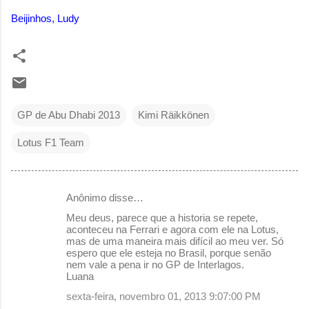
Beijinhos, Ludy
GP de Abu Dhabi 2013
Kimi Räikkönen
Lotus F1 Team
Anônimo disse…
C
Meu deus, parece que a historia se repete,
o
aconteceu na Ferrari e agora com ele na Lotus,
mas de uma maneira mais difícil ao meu ver. Só
m
espero que ele esteja no Brasil, porque senão
e
nem vale a pena ir no GP de Interlagos.
Luana
n
sexta-feira, novembro 01, 2013 9:07:00 PM
t