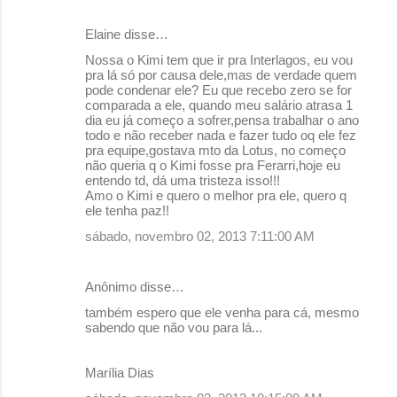
á
Elaine disse…
r
Nossa o Kimi tem que ir pra Interlagos, eu vou
i
pra lá só por causa dele,mas de verdade quem
o
pode condenar ele? Eu que recebo zero se for
comparada a ele, quando meu salário atrasa 1
s
dia eu já começo a sofrer,pensa trabalhar o ano
todo e não receber nada e fazer tudo oq ele fez
pra equipe,gostava mto da Lotus, no começo
não queria q o Kimi fosse pra Ferarri,hoje eu
entendo td, dá uma tristeza isso!!!
Amo o Kimi e quero o melhor pra ele, quero q
ele tenha paz!!
sábado, novembro 02, 2013 7:11:00 AM
Anônimo disse…
também espero que ele venha para cá, mesmo
sabendo que não vou para lá...
Marília Dias