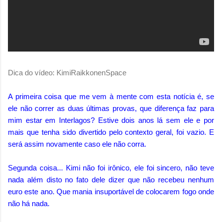
Dica do vídeo: KimiRaikkonenSpace
A primeira coisa que me vem à mente com esta notícia é, se
ele não correr as duas últimas provas, que diferença faz para
mim estar em Interlagos? Estive dois anos lá sem ele e por
mais que tenha sido divertido pelo contexto geral, foi vazio. E
será assim novamente caso ele não corra.
Segunda coisa... Kimi não foi irônico, ele foi sincero, não teve
nada além disto no fato dele dizer que não recebeu nenhum
euro este ano. Que mania insuportável de colocarem fogo onde
não há nada.