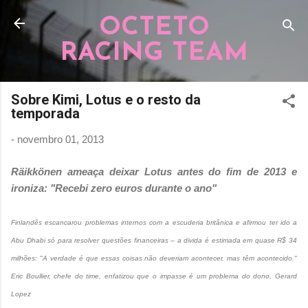
Pular para o conteúdo principal
OCTETO
RACING TEAM
Sobre Kimi, Lotus e o resto da
temporada
-
novembro 01, 2013
Räikkönen ameaça deixar Lotus antes do fim de 2013 e
ironiza: "Recebi zero euros durante o ano"
Finlandês escancarou problemas internos com a escuderia britânica e afirmou ter ido a
Abu Dhabi só para resolver questões financeiras – a divida é estimada em quase R$ 34
milhões: "A verdade é que essas coisas não deveriam acontecer, mas têm acontecido."
Eric Boullier, chefe do time, enfatizou que o impasse é um problema do dono, Gerard
Lopez