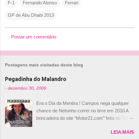
F-1
Fernando Alonso
Ferrari
GP de Abu Dhabi 2013
Postar um comentário
C
o
m
Postagens mais visitadas deste blog
e
n
Pegadinha do Malandro
t
-
dezembro 30, 2009
á
Era o Dia da Mentira ! Campos nega qualquer
r
chance de Nelsinho correr no time em 2010 A
i
brincadeira do site “Motor21.com” feita no "Día
o
de los Santos Inocentes" – que equivale ao 1º
s
LEIA MAIS
de abril –, afirmando que Nelson Piquet havia