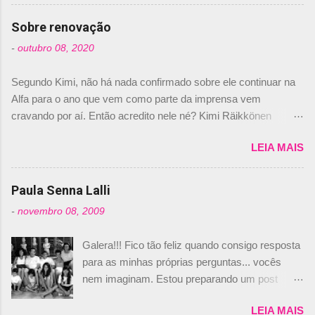
comprado 15% das ações da Campos, dando,
com isso, um lugar no time a Nelsinho Piquet,
Sobre renovação
foi esclarecida de uma vez por todas por
-
outubro 08, 2020
Daniele Audetto, diretor da escuderia. O
dirigente foi taxativo ao declarar que o brasileiro
Segundo Kimi, não há nada confirmado sobre ele continuar na
não será o companheiro de Bruno Senna em
Alfa para o ano que vem como parte da imprensa vem
2010. "Na verdade, nós recebemos uma oferta
cravando por aí. Então acredito nele né? Kimi Räikkönen
de Piquet", admitiu Audetto. “Mas depois de ter
answers latest rumours: "If you believe the news then it’s the
assinado com Bruno Senna, não podemos ter
LEIA MAIS
truth but I’ve never had an option in my contract so that’s
dois brasileiros”, explicou, dizendo ainda que
should, pretty much, tell you that it’s not true." #Kimi7 #EifelGP
não tem nada contra o filho do tricampeão
#AlfaRomeoRacing pic.twitter.com/77EDVn39Ia — Kimi
Paula Senna Lalli
Nelson Piquet. “Ele é um bom piloto, rápido e
Räikkönen #7 (@FansOfKR) October 8, 2020 Abaixo, o
experiente.” Audetto disse ainda que a suposta
-
novembro 08, 2009
Romain falando sobre o fato do Iceman estar há tantos anos na
compra de parte da Campos feita por Piquet
F1. What is it like to have Kimi as a team mate? 🙌 Over to you,
não corresponde à realidade. “O suposto 15%
Galera!!! Fico tão feliz quando consigo resposta
@RGrosjean ! #EifelGP 🇩🇪 #F1
de investimento seria menor do que aquilo que
para as minhas próprias perguntas... vocês
pic.twitter.com/GSAu1LWnwW — Formula 1 (@F1) October 8,
outros pilotos podem trazer: italianos, r...
nem imaginam. Estou preparando um post
2020 Beijinhos, Ludy
sobre Adriane Galisteu, porque percebi que
LEIA MAIS
nunca falei sobre ela, aqui no Octeto. No meio