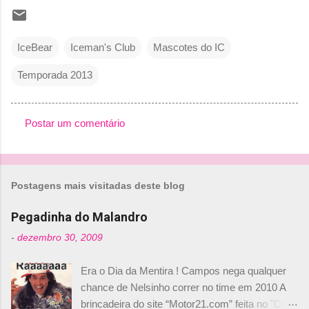
IceBear
Iceman's Club
Mascotes do IC
Temporada 2013
Postar um comentário
C
o
m
Postagens mais visitadas deste blog
e
n
Pegadinha do Malandro
t
-
dezembro 30, 2009
á
Era o Dia da Mentira ! Campos nega qualquer
r
chance de Nelsinho correr no time em 2010 A
i
brincadeira do site “Motor21.com” feita no "Día