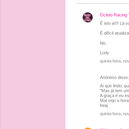
Octeto Racing
C
É isto aí!!! Lá
o
É difícil atual
m
e
bjs,
n
Ludy
t
quinta-feira, 
á
r
Anônimo diss
i
Ai que lindo, q
o
"Mas já tem um
A graça é eu es
s
Mal vejo a hora
beaj
quinta-feira, 