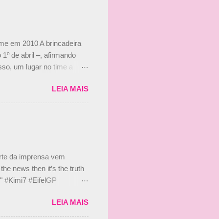
ime em 2010 A brincadeira
 1º de abril –, afirmando
so, um lugar no time a
etor da escuderia. O
LEIA MAIS
 Bruno Senna em 2010. "Na
 de ter assinado com Bruno
 nada contra o filho do
 disse ainda que a suposta
 suposto 15% de
s, r...
arte da imprensa vem
he news then it’s the truth
e." #Kimi7 #EifelGP
 2020 Abaixo, o Romain
LEIA MAIS
m mate? 🙌 Over to you,
2020 Beijinhos, Ludy