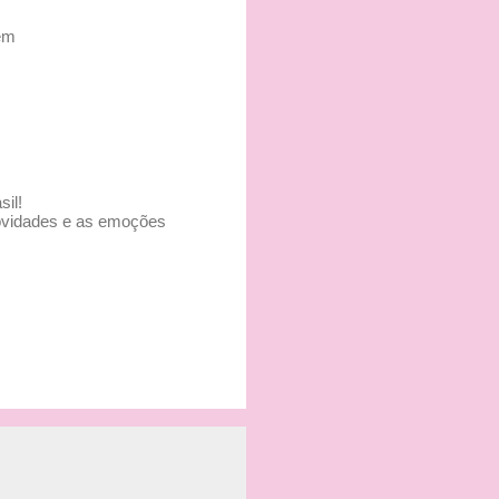
bém
il!
novidades e as emoções