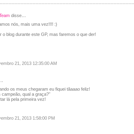
 Team
disse…
 vamos nós, mais uma vez!!!! :)
izar o blog durante este GP, mas faremos o que der!
novembro 21, 2013 12:35:00 AM
e…
uando os meus chegaram eu fiquei tãaaao feliz!
 campeão, qual a graça?"
tar lá pela primeira vez!
novembro 21, 2013 1:58:00 PM