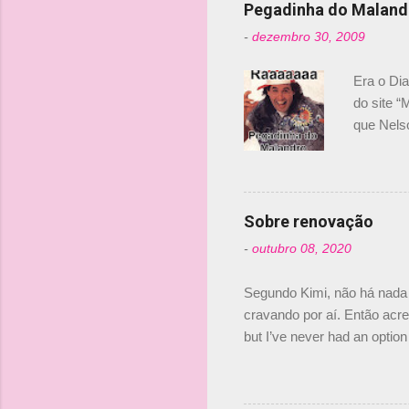
Pegadinha do Maland
-
dezembro 30, 2009
Era o Di
do site “
que Nels
Nelsinho 
dirigente
verdade,
Senna, nã
Sobre renovação
tricampeã
-
outubro 08, 2020
compra d
investime
Segundo Kimi, não há nada 
cravando por aí. Então acred
but I’ve never had an option 
#AlfaRomeoRacing pic.twi
falando sobre o fato do Ice
@RGrosjean ! #EifelGP 🇩