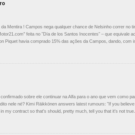
ro
a da Mentira ! Campos nega qualquer chance de Nelsinho correr no t
Motor21.com” feita no "Día de los Santos Inocentes" – que equivale ao
on Piquet havia comprado 15% das ações da Campos, dando, com is
Piquet, foi esclarecida de uma vez por todas por Daniele Audetto, dir
 foi taxativo ao declarar que o brasileiro não será o companheiro de
 nós recebemos uma oferta de Piquet", admitiu Audetto. “Mas depois
o podemos ter dois brasileiros”, explicou, dizendo ainda que não tem
o Nelson Piquet. “Ele é um bom piloto, rápido e experiente.” Audetto
e parte da Campos feita por Piquet não corresponde à realidade. “O
nto seria menor do que aquilo que outros pilotos podem trazer: italiano
confirmado sobre ele continuar na Alfa para o ano que vem como p
ito nele né? Kimi Räikkönen answers latest rumours: "If you believe t
in my contract so that’s should, pretty much, tell you that it’s not tru
tter.com/77EDVn39Ia — Kimi Räikkönen #7 (@FansOfKR) October 8,
man estar há tantos anos na F1. What is it like to have Kimi as a tea
 #F1 pic.twitter.com/GSAu1LWnwW — Formula 1 (@F1) October 8, 