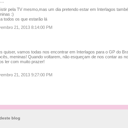
e…
sistir pela TV mesmo,mas um dia pretendo estar em Interlagos tam
ninas :)
a todos os que estarão lá
novembro 21, 2013 8:14:00 PM
s quiser, vamos todas nos encontrar em Interlagos para o GP do Bras
 vocês, meninas! Quando voltarem, não esqueçam de nos contar as 
s ler com muito prazer!
novembro 21, 2013 9:27:00 PM
deste blog