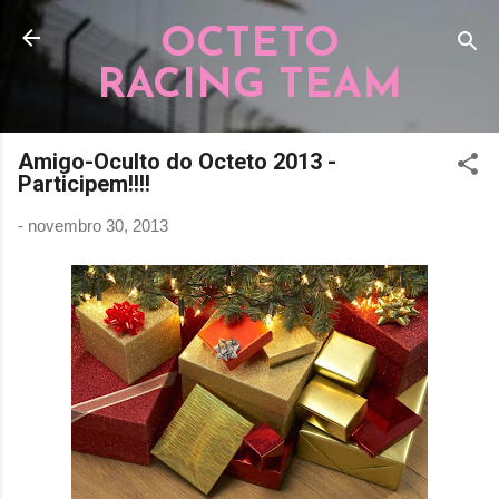
Pular para o conteúdo principal
OCTETO
RACING TEAM
Amigo-Oculto do Octeto 2013 -
Participem!!!!
-
novembro 30, 2013