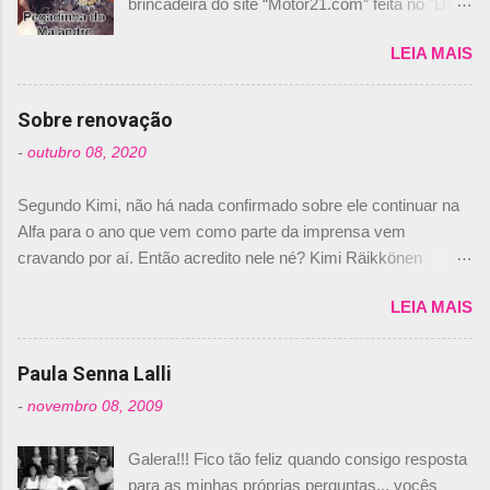
brincadeira do site “Motor21.com” feita no "Día
de los Santos Inocentes" – que equivale ao 1º
LEIA MAIS
de abril –, afirmando que Nelson Piquet havia
comprado 15% das ações da Campos, dando,
com isso, um lugar no time a Nelsinho Piquet,
Sobre renovação
foi esclarecida de uma vez por todas por
-
outubro 08, 2020
Daniele Audetto, diretor da escuderia. O
dirigente foi taxativo ao declarar que o brasileiro
Segundo Kimi, não há nada confirmado sobre ele continuar na
não será o companheiro de Bruno Senna em
Alfa para o ano que vem como parte da imprensa vem
2010. "Na verdade, nós recebemos uma oferta
cravando por aí. Então acredito nele né? Kimi Räikkönen
de Piquet", admitiu Audetto. “Mas depois de ter
answers latest rumours: "If you believe the news then it’s the
assinado com Bruno Senna, não podemos ter
LEIA MAIS
truth but I’ve never had an option in my contract so that’s
dois brasileiros”, explicou, dizendo ainda que
should, pretty much, tell you that it’s not true." #Kimi7 #EifelGP
não tem nada contra o filho do tricampeão
#AlfaRomeoRacing pic.twitter.com/77EDVn39Ia — Kimi
Paula Senna Lalli
Nelson Piquet. “Ele é um bom piloto, rápido e
Räikkönen #7 (@FansOfKR) October 8, 2020 Abaixo, o
experiente.” Audetto disse ainda que a suposta
-
novembro 08, 2009
Romain falando sobre o fato do Iceman estar há tantos anos na
compra de parte da Campos feita por Piquet
F1. What is it like to have Kimi as a team mate? 🙌 Over to you,
não corresponde à realidade. “O suposto 15%
Galera!!! Fico tão feliz quando consigo resposta
@RGrosjean ! #EifelGP 🇩🇪 #F1
de investimento seria menor do que aquilo que
para as minhas próprias perguntas... vocês