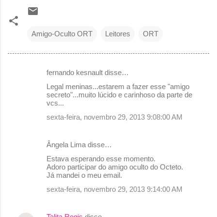
Amigo-Oculto ORT
Leitores
ORT
fernando kesnault disse…
C
Legal meninas...estarem a fazer esse "amigo
o
secreto"...muito lúcido e carinhoso da parte de
vcs...
m
sexta-feira, novembro 29, 2013 9:08:00 AM
e
n
Ângela Lima disse…
t
Estava esperando esse momento.
á
Adoro participar do amigo oculto do Octeto.
r
Já mandei o meu email.
i
sexta-feira, novembro 29, 2013 9:14:00 AM
o
s
Talita Regis
disse…