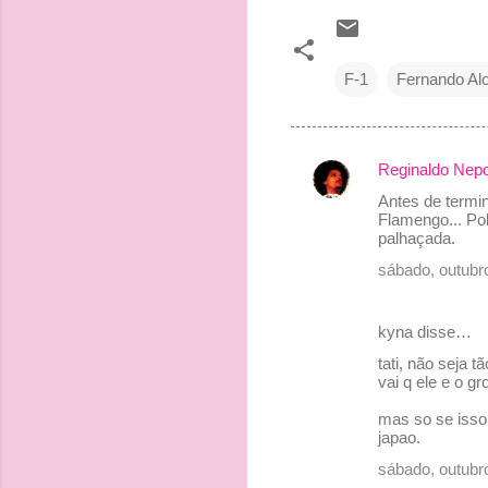
F-1
Fernando Al
Reginaldo Ne
C
Antes de termi
o
Flamengo... Po
palhaçada.
m
sábado, outubr
e
n
kyna disse…
t
tati, não seja 
á
vai q ele e o g
r
mas so se isso
i
japao.
o
sábado, outubr
s