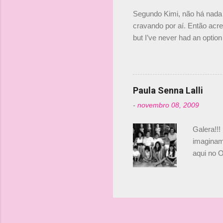
investime
Segundo Kimi, não há nada 
cravando por aí. Então acred
but I’ve never had an option 
#AlfaRomeoRacing pic.twi
falando sobre o fato do Ice
@RGrosjean ! #EifelGP 🇩
Paula Senna Lalli
-
novembro 08, 2009
Galera!!!
imaginam.
aqui no O
esta foto
Bruno, é
tinha ape
entendend
Vamos lá!