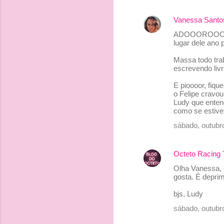
Vanessa Santo
ADOOOROOOO o g
lugar dele ano
Massa todo trab
escrevendo livr
E pioooor, fiqu
o Felipe cravou
Ludy que enten
como se estive
sábado, outubr
Octeto Racing
Olha Vanessa, e
gosta. É depri
bjs, Ludy
sábado, outubr