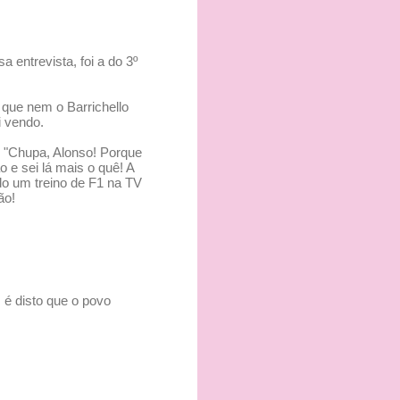
ntrevista, foi a do 3º
 que nem o Barrichello
i vendo.
do "Chupa, Alonso! Porque
o e sei lá mais o quê! A
o um treino de F1 na TV
ão!
s é disto que o povo