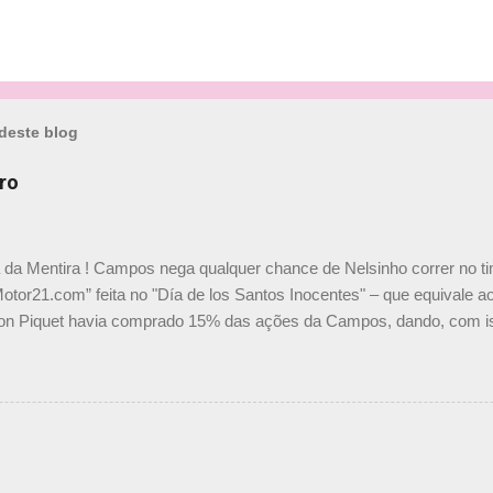
deste blog
ro
a da Mentira ! Campos nega qualquer chance de Nelsinho correr no t
Motor21.com” feita no "Día de los Santos Inocentes" – que equivale ao
on Piquet havia comprado 15% das ações da Campos, dando, com is
Piquet, foi esclarecida de uma vez por todas por Daniele Audetto, dir
 foi taxativo ao declarar que o brasileiro não será o companheiro de
 nós recebemos uma oferta de Piquet", admitiu Audetto. “Mas depois
o podemos ter dois brasileiros”, explicou, dizendo ainda que não tem
o Nelson Piquet. “Ele é um bom piloto, rápido e experiente.” Audetto
e parte da Campos feita por Piquet não corresponde à realidade. “O