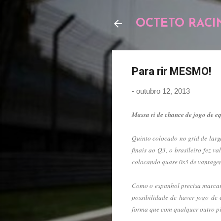
OCTETO RACI
Para rir MESMO!
-
outubro 12, 2013
Massa ri de chance de jogo de 
Quinto colocado no grid de larg
finais ao Q3, o brasileiro fez 
colocando quase 0s3 de vantagem
Como o espanhol precisa marcar 
possibilidade de haver jogo de
forma que com qualquer outro pi