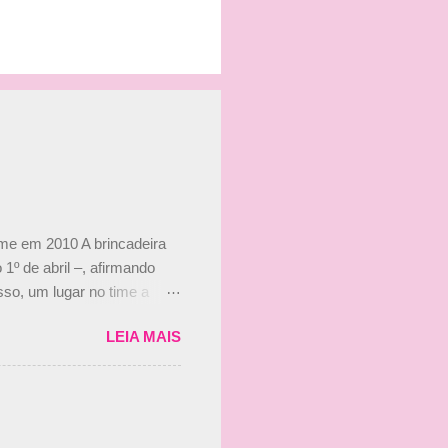
ime em 2010 A brincadeira
 1º de abril –, afirmando
so, um lugar no time a
etor da escuderia. O
LEIA MAIS
 Bruno Senna em 2010. "Na
 de ter assinado com Bruno
 nada contra o filho do
 disse ainda que a suposta
 suposto 15% de