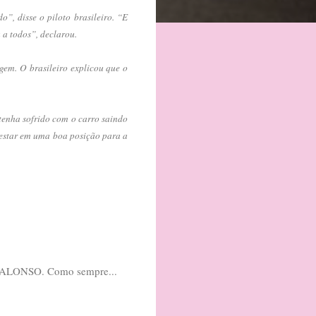
, disse o piloto brasileiro. “E
 a todos”, declarou.
gem. O brasileiro explicou que o
tenha sofrido com o carro saindo
i estar em uma boa posição para a
om ALONSO. Como sempre...