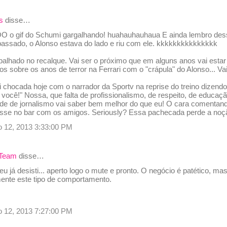
s
disse…
if do Schumi gargalhando! huahauhauhaua E ainda lembro dessa e
 passado, o Alonso estava do lado e riu com ele. kkkkkkkkkkkkkkk
alhado no recalque. Vai ser o próximo que em alguns anos vai estar
os sobre os anos de terror na Ferrari com o "crápula" do Alonso... Va
ei chocada hoje com o narrador da Sportv na reprise do treino dizen
 você!" Nossa, que falta de profissionalismo, de respeito, de educaçã
de de jornalismo vai saber bem melhor do que eu! O cara comentand
sse no bar com os amigos. Seriously? Essa pachecada perde a noç
o 12, 2013 3:33:00 PM
 Team
disse…
u já desisti... aperto logo o mute e pronto. O negócio é patético, ma
mente este tipo de comportamento.
o 12, 2013 7:27:00 PM