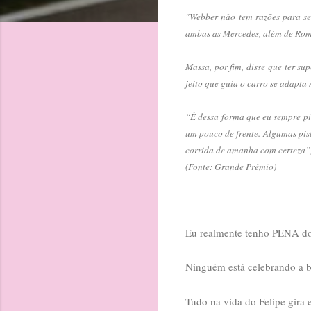
"Webber não tem razões para se
ambas as Mercedes, além de Roma
Massa, por fim, disse que ter s
jeito que guia o carro se adapta
“É dessa forma que eu sempre pi
um pouco de frente. Algumas pist
corrida de amanha com certeza”,
(Fonte: Grande Prêmio)
Eu realmente tenho PENA do
Ninguém está celebrando a 
Tudo na vida do Felipe gira