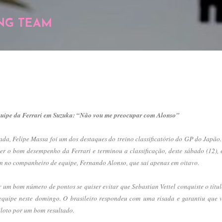
Pular para o conteúdo principal
NG TEAM
equipe da Ferrari em Suzuka: “Não vou me preocupar com Alonso”
ada, Felipe Massa foi um dos destaques do treino classificatório do GP do Japão.
valer o bom desempenho da Ferrari e terminou a classificação, deste sábado (12),
 no companheiro de equipe, Fernando Alonso, que sai apenas em oitavo.
um bom número de pontos se quiser evitar que Sebastian Vettel conquiste o títul
 equipe neste domingo. O brasileiro respondeu com uma risada e garantiu que
loto por um bom resultado.