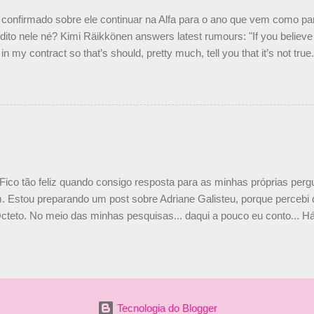
nto seria menor do que aquilo que outros pilotos podem trazer: italiano
confirmado sobre ele continuar na Alfa para o ano que vem como p
ito nele né? Kimi Räikkönen answers latest rumours: "If you believe t
in my contract so that’s should, pretty much, tell you that it’s not tru
tter.com/77EDVn39Ia — Kimi Räikkönen #7 (@FansOfKR) October 8,
man estar há tantos anos na F1. What is it like to have Kimi as a tea
 #F1 pic.twitter.com/GSAu1LWnwW — Formula 1 (@F1) October 8, 
 Fico tão feliz quando consigo resposta para as minhas próprias per
 Estou preparando um post sobre Adriane Galisteu, porque percebi q
cteto. No meio das minhas pesquisas... daqui a pouco eu conto... Há 
 aqui: Na época, rendeu um burburinho, porque legendei a foto, dize
 sua irmã caçula, Paula Senna. Fui questionada, porque todos acha
nas 2 filhos (Bruno e Bianca). Mas no final, mostrei outras referênc
o, que Ayrton tinha 3 sobrinhos. Hoje, finalmente, achei fotinhos atua
 Bonitinha, né? Bobeira, mas fiquei feliz. Acho que em 2010, verem
Tecnologia do Blogger