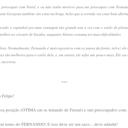
 preocupar com Vettel, e eu não tenho motivos para me preocupar com Fernando”
in Grosjean também vão estar na briga. Acho que a corrida vai estar bem aberta
uperado o espanhol por uma vantagem tão grande tem a ver com o estilo de pilota
 melhor ao circuito de Suzuka, enquanto Alonso costuma ter mais dificuldades.
loto. Normalmente, Fernando é mais agressivo com os pneus da frente, talvez ele 
as são melhores para o estilo dele, e, em outras, ele sofre um pouco mais. Ele va
 encerrou.
***
 Felipe!
boa posição (ÓTIMA em se tratando de Ferrari) e sim preocupados c
 em torno do FERNANDO! E isso deve ser um saco... devo admitir!