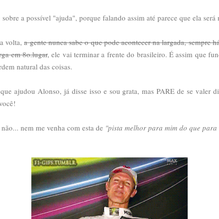
 sobre a possível "ajuda", porque falando assim até parece que ela será 
a volta,
a gente nunca sabe o que pode acontecer na largada, sempre h
rga em 8o.lugar
, ele vai terminar a frente do brasileiro. É assim que fu
dem natural das coisas.
 que ajudou Alonso, já disse isso e sou grata, mas PARE de se valer diss
 você!
... não... nem me venha com esta de
"pista melhor para mim do que para 