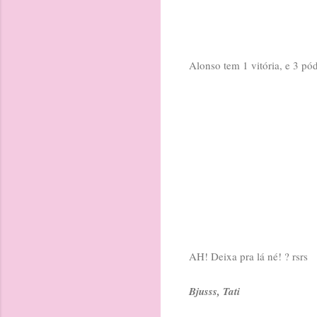
Alonso tem 1 vitória, e 3 pó
AH! Deixa pra lá né! ? rsrs
Bjusss, Tati