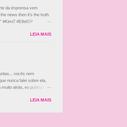
s, r...
arte da imprensa vem
he news then it’s the truth
e." #Kimi7 #EifelGP
 2020 Abaixo, o Romain
LEIA MAIS
m mate? 🙌 Over to you,
2020 Beijinhos, Ludy
guntas... vocês nem
ue nunca falei sobre ela,
muito atrás, eu publiquei
ndo que a menina ao lado de
LEIA MAIS
vam que a Viviane Senna
ias, e todo mundo acabou
is da Paula. Que alegria!!!!
os mais a mocinha. Vick