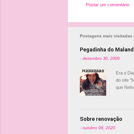
Postar um comentário
Postagens mais visitadas 
Pegadinha do Maland
-
dezembro 30, 2009
Era o Di
do site “
que Nels
Nelsinho 
dirigente
verdade,
Senna, nã
Sobre renovação
tricampeã
-
outubro 08, 2020
compra d