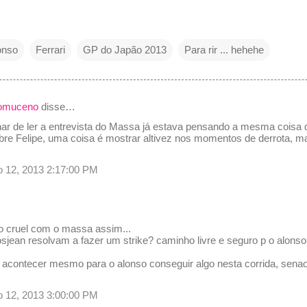
onso
Ferrari
GP do Japão 2013
Para rir ... hehehe
pomuceno
disse…
nar de ler a entrevista do Massa já estava pensando a mesma coisa q
bre Felipe, uma coisa é mostrar altivez nos momentos de derrota, m
o 12, 2013 2:17:00 PM
tão cruel com o massa assim...
rosjean resolvam a fazer um strike? caminho livre e seguro p o alonso
 acontecer mesmo para o alonso conseguir algo nesta corrida, senao
o 12, 2013 3:00:00 PM