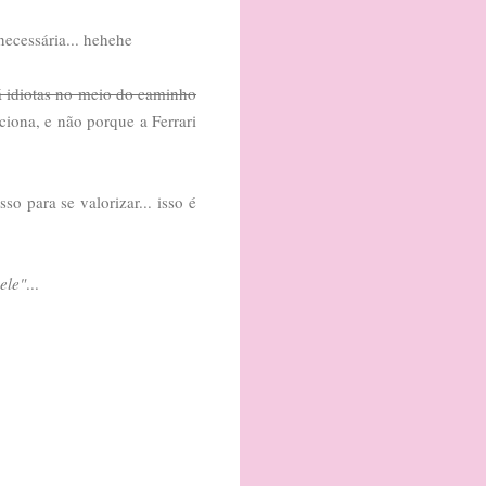
necessária... hehehe
á idiotas no meio do caminho
nciona, e não porque a Ferrari
o para se valorizar... isso é
ele"
...