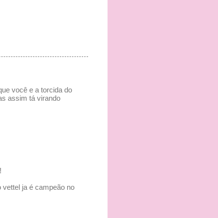
ue você e a torcida do
as assim tá virando
!
 vettel ja é campeão no