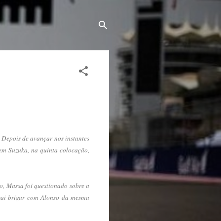
 Depois de avançar nos instantes
 em Suzuka, na quinta colocação,
o, Massa foi questionado sobre a
 vai brigar com Alonso da mesma