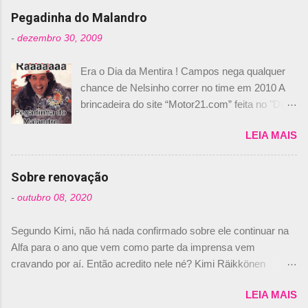
Pegadinha do Malandro
-
dezembro 30, 2009
Era o Dia da Mentira ! Campos nega qualquer
chance de Nelsinho correr no time em 2010 A
brincadeira do site “Motor21.com” feita no "Día
de los Santos Inocentes" – que equivale ao 1º
LEIA MAIS
de abril –, afirmando que Nelson Piquet havia
comprado 15% das ações da Campos, dando,
com isso, um lugar no time a Nelsinho Piquet,
Sobre renovação
foi esclarecida de uma vez por todas por
-
outubro 08, 2020
Daniele Audetto, diretor da escuderia. O
dirigente foi taxativo ao declarar que o brasileiro
Segundo Kimi, não há nada confirmado sobre ele continuar na
não será o companheiro de Bruno Senna em
Alfa para o ano que vem como parte da imprensa vem
2010. "Na verdade, nós recebemos uma oferta
cravando por aí. Então acredito nele né? Kimi Räikkönen
de Piquet", admitiu Audetto. “Mas depois de ter
answers latest rumours: "If you believe the news then it’s the
assinado com Bruno Senna, não podemos ter
LEIA MAIS
truth but I’ve never had an option in my contract so that’s
dois brasileiros”, explicou, dizendo ainda que