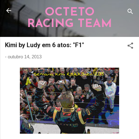
Pular para o conteúdo principal
OCTETO
RACING TEAM
Kimi by Ludy em 6 atos: "F1"
-
outubro 14, 2013