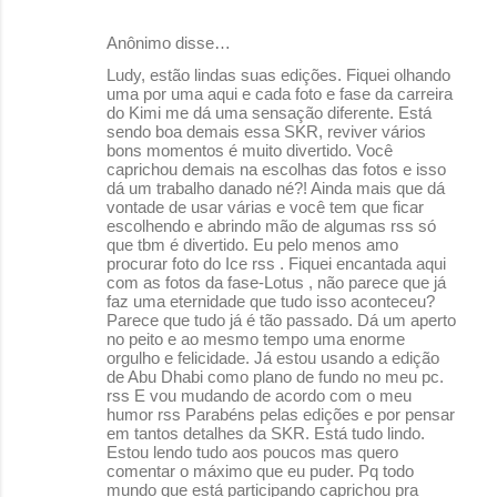
Anônimo disse…
C
Ludy, estão lindas suas edições. Fiquei olhando
o
uma por uma aqui e cada foto e fase da carreira
do Kimi me dá uma sensação diferente. Está
m
sendo boa demais essa SKR, reviver vários
e
bons momentos é muito divertido. Você
caprichou demais na escolhas das fotos e isso
n
dá um trabalho danado né?! Ainda mais que dá
vontade de usar várias e você tem que ficar
t
escolhendo e abrindo mão de algumas rss só
á
que tbm é divertido. Eu pelo menos amo
procurar foto do Ice rss . Fiquei encantada aqui
r
com as fotos da fase-Lotus , não parece que já
faz uma eternidade que tudo isso aconteceu?
i
Parece que tudo já é tão passado. Dá um aperto
o
no peito e ao mesmo tempo uma enorme
orgulho e felicidade. Já estou usando a edição
s
de Abu Dhabi como plano de fundo no meu pc.
rss E vou mudando de acordo com o meu
humor rss Parabéns pelas edições e por pensar
em tantos detalhes da SKR. Está tudo lindo.
Estou lendo tudo aos poucos mas quero
comentar o máximo que eu puder. Pq todo
mundo que está participando caprichou pra