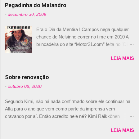
n
Pegadinha do Malandro
t
-
dezembro 30, 2009
á
Era o Dia da Mentira ! Campos nega qualquer
r
chance de Nelsinho correr no time em 2010 A
i
brincadeira do site “Motor21.com” feita no "Día
o
de los Santos Inocentes" – que equivale ao 1º
s
LEIA MAIS
de abril –, afirmando que Nelson Piquet havia
comprado 15% das ações da Campos, dando,
com isso, um lugar no time a Nelsinho Piquet,
Sobre renovação
foi esclarecida de uma vez por todas por
-
outubro 08, 2020
Daniele Audetto, diretor da escuderia. O
dirigente foi taxativo ao declarar que o brasileiro
Segundo Kimi, não há nada confirmado sobre ele continuar na
não será o companheiro de Bruno Senna em
Alfa para o ano que vem como parte da imprensa vem
2010. "Na verdade, nós recebemos uma oferta
cravando por aí. Então acredito nele né? Kimi Räikkönen
de Piquet", admitiu Audetto. “Mas depois de ter
answers latest rumours: "If you believe the news then it’s the
assinado com Bruno Senna, não podemos ter
LEIA MAIS
truth but I’ve never had an option in my contract so that’s
dois brasileiros”, explicou, dizendo ainda que
should, pretty much, tell you that it’s not true." #Kimi7 #EifelGP