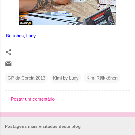
Beijinhos, Ludy
GP da Coreia 2013
Kimi by Ludy
Kimi Räikkönen
Postar um comentário
C
o
m
Postagens mais visitadas deste blog
e