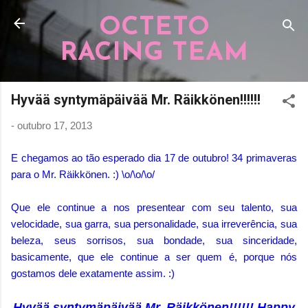
Pular para o conteúdo principal
OCTETO
RACING TEAM
Hyvää syntymäpäivää Mr. Räikkönen!!!!!!
-
outubro 17, 2013
E chegamos ao tão esperado dia 17 de outubro! 34 primaveras
para o Mr. Räikkönen. :) \o/
\o/
\o/
Que ele continue a nos presentear com seu talento, sua
velocidade, sua garra, sua personalidade, sua irreverência, sua
beleza, seus sorrisos, sua bondade, sua sinceridade,
basicamente, que ele continue a ser quem é, porque nós
gostamos dele exatamente assim. :)
Hyvää syntymäpäivää Mr. Räikkönen!!!!!! Happy