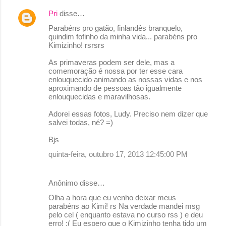
Pri
disse…
Parabéns pro gatão, finlandês branquelo,
quindim fofinho da minha vida... parabéns pro
Kimizinho! rsrsrs
As primaveras podem ser dele, mas a
comemoração é nossa por ter esse cara
enlouquecido animando as nossas vidas e nos
aproximando de pessoas tão igualmente
enlouquecidas e maravilhosas.
Adorei essas fotos, Ludy. Preciso nem dizer que
salvei todas, né? =)
Bjs
quinta-feira, outubro 17, 2013 12:45:00 PM
Anônimo disse…
Olha a hora que eu venho deixar meus
parabéns ao Kimi! rs Na verdade mandei msg
pelo cel ( enquanto estava no curso rss ) e deu
erro! :( Eu espero que o Kimizinho tenha tido um