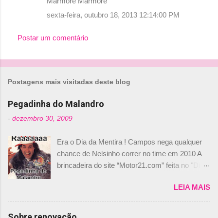
Mármore Mármore
sexta-feira, outubro 18, 2013 12:14:00 PM
Postar um comentário
Postagens mais visitadas deste blog
Pegadinha do Malandro
-
dezembro 30, 2009
Era o Dia da Mentira ! Campos nega qualquer
chance de Nelsinho correr no time em 2010 A
brincadeira do site “Motor21.com” feita no "Día
de los Santos Inocentes" – que equivale ao 1º
LEIA MAIS
de abril –, afirmando que Nelson Piquet havia
comprado 15% das ações da Campos, dando,
com isso, um lugar no time a Nelsinho Piquet,
Sobre renovação