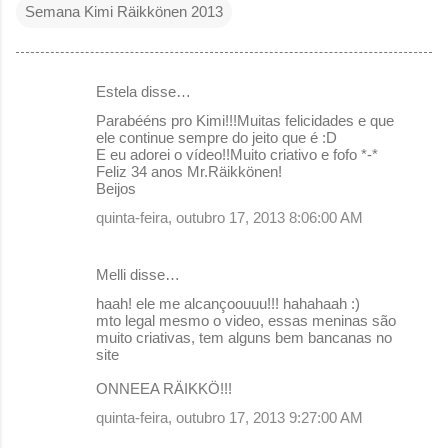
Semana Kimi Räikkönen 2013
Estela disse…
C
Parabééns pro Kimi!!!Muitas felicidades e que
o
ele continue sempre do jeito que é :D
E eu adorei o vídeo!!Muito criativo e fofo *-*
m
Feliz 34 anos Mr.Räikkönen!
e
Beijos
n
quinta-feira, outubro 17, 2013 8:06:00 AM
t
á
Melli disse…
r
haah! ele me alcançoouuu!!! hahahaah :)
mto legal mesmo o video, essas meninas são
i
muito criativas, tem alguns bem bancanas no
o
site
s
ONNEEA RÄIKKÖ!!!
quinta-feira, outubro 17, 2013 9:27:00 AM