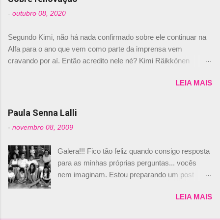
foi esclarecida de uma vez por todas por
-
outubro 08, 2020
Daniele Audetto, diretor da escuderia. O
dirigente foi taxativo ao declarar que o brasileiro
Segundo Kimi, não há nada confirmado sobre ele continuar na
não será o companheiro de Bruno Senna em
Alfa para o ano que vem como parte da imprensa vem
2010. "Na verdade, nós recebemos uma oferta
cravando por aí. Então acredito nele né? Kimi Räikkönen
de Piquet", admitiu Audetto. “Mas depois de ter
answers latest rumours: "If you believe the news then it’s the
assinado com Bruno Senna, não podemos ter
LEIA MAIS
truth but I’ve never had an option in my contract so that’s
dois brasileiros”, explicou, dizendo ainda que
should, pretty much, tell you that it’s not true." #Kimi7 #EifelGP
não tem nada contra o filho do tricampeão
#AlfaRomeoRacing pic.twitter.com/77EDVn39Ia — Kimi
Paula Senna Lalli
Nelson Piquet. “Ele é um bom piloto, rápido e
Räikkönen #7 (@FansOfKR) October 8, 2020 Abaixo, o
experiente.” Audetto disse ainda que a suposta
-
novembro 08, 2009
Romain falando sobre o fato do Iceman estar há tantos anos na
compra de parte da Campos feita por Piquet
F1. What is it like to have Kimi as a team mate? 🙌 Over to you,
não corresponde à realidade. “O suposto 15%
Galera!!! Fico tão feliz quando consigo resposta
@RGrosjean ! #EifelGP 🇩🇪 #F1
de investimento seria menor do que aquilo que
para as minhas próprias perguntas... vocês
pic.twitter.com/GSAu1LWnwW — Formula 1 (@F1) October 8,
outros pilotos podem trazer: italianos, r...
nem imaginam. Estou preparando um post
2020 Beijinhos, Ludy
sobre Adriane Galisteu, porque percebi que
LEIA MAIS
nunca falei sobre ela, aqui no Octeto. No meio
das minhas pesquisas... daqui a pouco eu