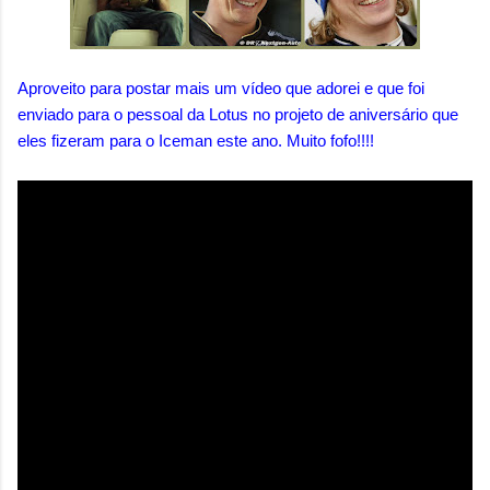
Aproveito para postar mais um vídeo que adorei e que foi
enviado para o pessoal da Lotus no projeto de aniversário que
eles fizeram para o Iceman este ano. Muito fofo!!!!