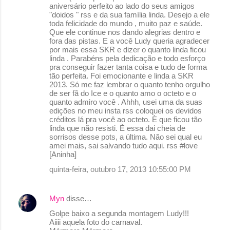
aniversário perfeito ao lado do seus amigos
"doidos " rss e da sua família linda. Desejo a ele
toda felicidade do mundo , muito paz e saúde.
Que ele continue nos dando alegrias dentro e
fora das pistas. E a você Ludy queria agradecer
por mais essa SKR e dizer o quanto linda ficou
linda . Parabéns pela dedicação e todo esforço
pra conseguir fazer tanta coisa e tudo de forma
tão perfeita. Foi emocionante e linda a SKR
2013. Só me faz lembrar o quanto tenho orgulho
de ser fã do Ice e o quanto amo o octeto e o
quanto admiro você . Ahhh, usei uma da suas
edições no meu insta rss coloquei os devidos
créditos lá pra você ao octeto. È que ficou tão
linda que não resisti. È essa dai cheia de
sorrisos desse pots, a última. Não sei qual eu
amei mais, sai salvando tudo aqui. rss #love
[Aninha]
quinta-feira, outubro 17, 2013 10:55:00 PM
Myn
disse…
Golpe baixo a segunda montagem Ludy!!!
Aiiii aquela foto do carnaval.