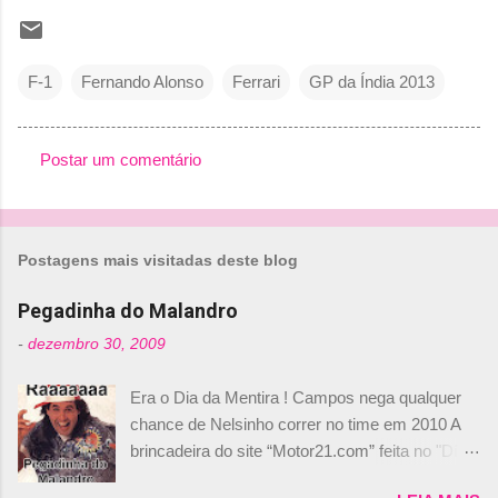
F-1
Fernando Alonso
Ferrari
GP da Índia 2013
Postar um comentário
C
o
m
Postagens mais visitadas deste blog
e
n
Pegadinha do Malandro
t
-
dezembro 30, 2009
á
Era o Dia da Mentira ! Campos nega qualquer
r
chance de Nelsinho correr no time em 2010 A
i
brincadeira do site “Motor21.com” feita no "Día
o
de los Santos Inocentes" – que equivale ao 1º
s