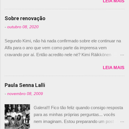
LEIA MAIS
de abril –, afirmando que Nelson Piquet havia
comprado 15% das ações da Campos, dando,
com isso, um lugar no time a Nelsinho Piquet,
Sobre renovação
foi esclarecida de uma vez por todas por
-
outubro 08, 2020
Daniele Audetto, diretor da escuderia. O
dirigente foi taxativo ao declarar que o brasileiro
Segundo Kimi, não há nada confirmado sobre ele continuar na
não será o companheiro de Bruno Senna em
Alfa para o ano que vem como parte da imprensa vem
2010. "Na verdade, nós recebemos uma oferta
cravando por aí. Então acredito nele né? Kimi Räikkönen
de Piquet", admitiu Audetto. “Mas depois de ter
answers latest rumours: "If you believe the news then it’s the
assinado com Bruno Senna, não podemos ter
LEIA MAIS
truth but I’ve never had an option in my contract so that’s
dois brasileiros”, explicou, dizendo ainda que
should, pretty much, tell you that it’s not true." #Kimi7 #EifelGP
não tem nada contra o filho do tricampeão
#AlfaRomeoRacing pic.twitter.com/77EDVn39Ia — Kimi
Paula Senna Lalli
Nelson Piquet. “Ele é um bom piloto, rápido e
Räikkönen #7 (@FansOfKR) October 8, 2020 Abaixo, o
experiente.” Audetto disse ainda que a suposta
-
novembro 08, 2009
Romain falando sobre o fato do Iceman estar há tantos anos na
compra de parte da Campos feita por Piquet
F1. What is it like to have Kimi as a team mate? 🙌 Over to you,
não corresponde à realidade. “O suposto 15%
Galera!!! Fico tão feliz quando consigo resposta
@RGrosjean ! #EifelGP 🇩🇪 #F1
de investimento seria menor do que aquilo que
para as minhas próprias perguntas... vocês
pic.twitter.com/GSAu1LWnwW — Formula 1 (@F1) October 8,
outros pilotos podem trazer: italianos, r...
nem imaginam. Estou preparando um post
2020 Beijinhos, Ludy
sobre Adriane Galisteu, porque percebi que