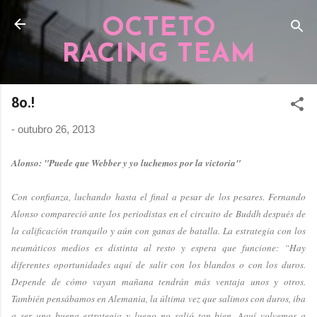
Pular para o conteúdo principal
OCTETO
RACING TEAM
8o.!
-
outubro 26, 2013
Alonso: "Puede que Webber y yo luchemos por la victoria"
Con confianza, luchando hasta el final a pesar de los pesares. Fernando
Alonso compareció ante los periodistas en el circuito de Buddh después de
la calificación tranquilo y aún con ganas de batalla. La estrategia con los
neumáticos medios es distinta al resto y espera que funcione: “Hay
diferentes oportunidades aquí de salir con los blandos o con los duros.
Depende de cómo vayan mañana tendrán más ventaja unos y otros.
También pensábamos en Alemania, la última vez que salimos con duros, iba
a ser una buena estrategia y luego no salió tan bien. Aquí volvemos a