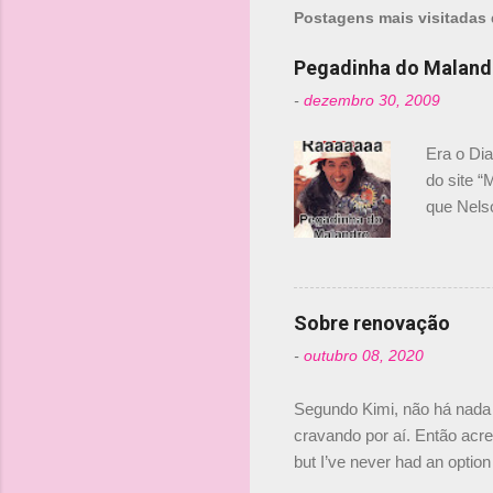
Postagens mais visitadas 
Pegadinha do Maland
-
dezembro 30, 2009
Era o Di
do site “
que Nels
Nelsinho 
dirigente
verdade,
Senna, nã
Sobre renovação
tricampeã
-
outubro 08, 2020
compra d
investime
Segundo Kimi, não há nada 
cravando por aí. Então acred
but I’ve never had an option 
#AlfaRomeoRacing pic.twi