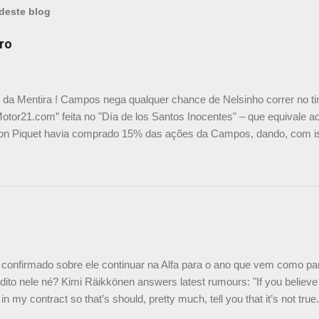
deste blog
ro
a da Mentira ! Campos nega qualquer chance de Nelsinho correr no t
Motor21.com” feita no "Día de los Santos Inocentes" – que equivale ao
on Piquet havia comprado 15% das ações da Campos, dando, com is
Piquet, foi esclarecida de uma vez por todas por Daniele Audetto, dir
 foi taxativo ao declarar que o brasileiro não será o companheiro de
 nós recebemos uma oferta de Piquet", admitiu Audetto. “Mas depois
o podemos ter dois brasileiros”, explicou, dizendo ainda que não tem
o Nelson Piquet. “Ele é um bom piloto, rápido e experiente.” Audetto
e parte da Campos feita por Piquet não corresponde à realidade. “O
nto seria menor do que aquilo que outros pilotos podem trazer: italiano
confirmado sobre ele continuar na Alfa para o ano que vem como p
ito nele né? Kimi Räikkönen answers latest rumours: "If you believe t
in my contract so that’s should, pretty much, tell you that it’s not tru
tter.com/77EDVn39Ia — Kimi Räikkönen #7 (@FansOfKR) October 8,