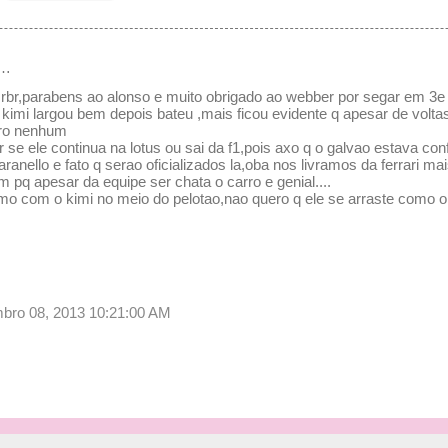
e…
 rbr,parabens ao alonso e muito obrigado ao webber por segar em 3e 
k kimi largou bem depois bateu ,mais ficou evidente q apesar de volta
rro nenhum
 se ele continua na lotus ou sai da f1,pois axo q o galvao estava co
aranello e fato q serao oficializados la,oba nos livramos da ferrari 
m pq apesar da equipe ser chata o carro e genial....
o com o kimi no meio do pelotao,nao quero q ele se arraste como 
bro 08, 2013 10:21:00 AM