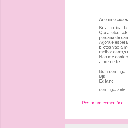
Anônimo diss
C
Bela corrida da
o
Qto a lotus ..o
porcaria de ca
m
Agora e esperar
e
pilotos vao a m
melhor carro,si
n
Nao me conform
a mercedes...
t
á
Bom domingo
Bjs
r
Edilaine
i
domingo, setem
o
s
Postar um comentário