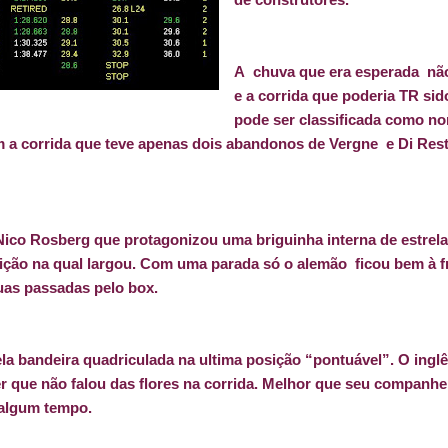
A
chuva que era esperada
nã
e a corrida que poderia TR s
pode ser classificada como n
am a corrida que teve apenas dois abandonos de Vergne
e Di Res
Nico Rosberg que protagonizou uma briguinha interna de estre
ição na qual largou. Com uma parada só o alemão
ficou bem à 
uas passadas pelo box.
la bandeira quadriculada na ultima posição “pontuável”. O inglê
er que não falou das flores na corrida. Melhor que seu companh
 algum tempo.