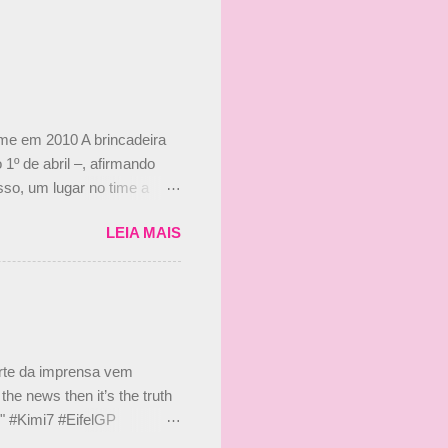
ime em 2010 A brincadeira
 1º de abril –, afirmando
so, um lugar no time a
etor da escuderia. O
LEIA MAIS
 Bruno Senna em 2010. "Na
 de ter assinado com Bruno
 nada contra o filho do
 disse ainda que a suposta
 suposto 15% de
s, r...
arte da imprensa vem
he news then it’s the truth
e." #Kimi7 #EifelGP
 2020 Abaixo, o Romain