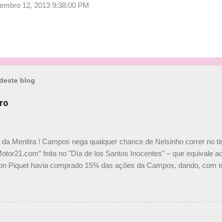
etembro 12, 2013 9:38:00 PM
deste blog
ro
a da Mentira ! Campos nega qualquer chance de Nelsinho correr no t
Motor21.com” feita no "Día de los Santos Inocentes" – que equivale ao
on Piquet havia comprado 15% das ações da Campos, dando, com is
Piquet, foi esclarecida de uma vez por todas por Daniele Audetto, dir
 foi taxativo ao declarar que o brasileiro não será o companheiro de
 nós recebemos uma oferta de Piquet", admitiu Audetto. “Mas depois
o podemos ter dois brasileiros”, explicou, dizendo ainda que não tem