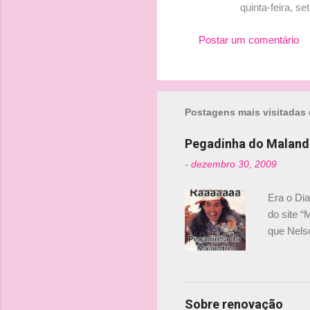
quinta-feira, s
Postar um comentário
Postagens mais visitadas 
Pegadinha do Maland
-
dezembro 30, 2009
Era o Di
do site “
que Nels
Nelsinho 
dirigente
verdade,
Senna, nã
Sobre renovação