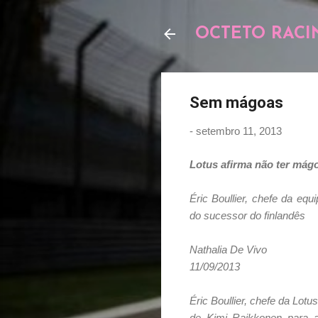
OCTETO RACI
Sem mágoas
-
setembro 11, 2013
Lotus afirma não ter má
Éric Boullier, chefe da eq
do sucessor do finlandês
Nathalia De Vivo
11/09/2013
Éric Boullier, chefe da Lo
de Kimi Raikkonen para a 