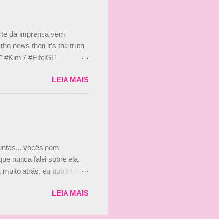
 disse ainda que a suposta
 suposto 15% de
s, r...
arte da imprensa vem
he news then it’s the truth
e." #Kimi7 #EifelGP
 2020 Abaixo, o Romain
LEIA MAIS
m mate? 🙌 Over to you,
2020 Beijinhos, Ludy
guntas... vocês nem
ue nunca falei sobre ela,
muito atrás, eu publiquei
ndo que a menina ao lado de
LEIA MAIS
vam que a Viviane Senna
ias, e todo mundo acabou
is da Paula. Que alegria!!!!