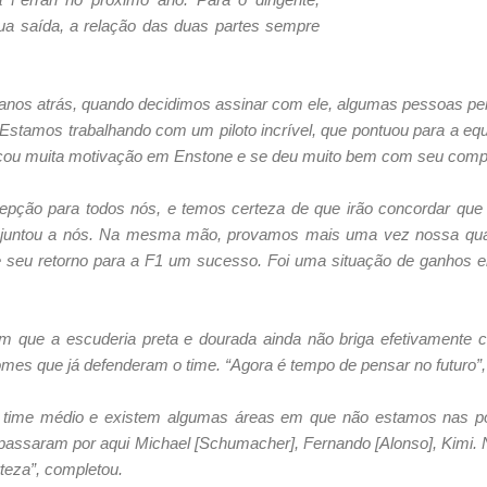
a saída, a relação das duas partes sempre
anos atrás, quando decidimos assinar com ele, algumas pessoas p
Estamos trabalhando com um piloto incrível, que pontuou para a eq
ocou muita motivação em Enstone e se deu muito bem com seu comp
epção para todos nós, e temos certeza de que irão concordar que
 juntou a nós. Na mesma mão, provamos mais uma vez nossa qual
e seu retorno para a F1 um sucesso. Foi uma situação de ganhos
m que a escuderia preta e dourada ainda não briga efetivamente 
omes que já defenderam o time. “Agora é tempo de pensar no futuro”,
ime médio e existem algumas áreas em que não estamos nas pos
 passaram por aqui Michael [Schumacher], Fernando [Alonso], Kimi.
rteza”, completou.