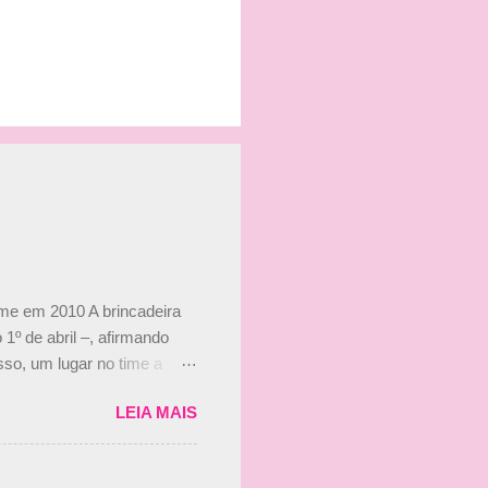
ime em 2010 A brincadeira
 1º de abril –, afirmando
so, um lugar no time a
etor da escuderia. O
LEIA MAIS
 Bruno Senna em 2010. "Na
 de ter assinado com Bruno
 nada contra o filho do