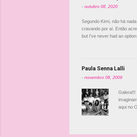
tricampeã
-
outubro 08, 2020
compra d
investime
Segundo Kimi, não há nada 
cravando por aí. Então acred
but I’ve never had an option 
#AlfaRomeoRacing pic.twi
falando sobre o fato do Ice
@RGrosjean ! #EifelGP 🇩
Paula Senna Lalli
-
novembro 08, 2009
Galera!!!
imaginam.
aqui no O
esta foto
Bruno, é
tinha ape
entendend