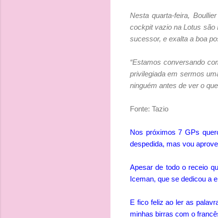
Nesta quarta-feira, Boull
cockpit vazio na Lotus são 
sucessor, e exalta a boa p
“Estamos conversando co
privilegiada em sermos um
ninguém antes de ver o que 
Fonte: Tazio
Nos próximos 7 GPs quero 
despedida, mas vou aprovei
Apesar de todo o receio qu
Iceman, que se dedicou a e
E fico feliz ao ler as pala
minhas birras com o francês