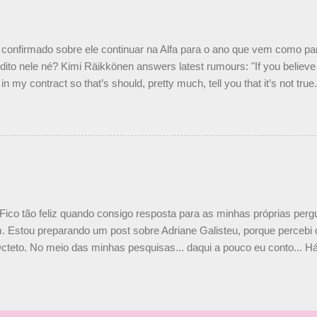
o Nelson Piquet. “Ele é um bom piloto, rápido e experiente.” Audetto
e parte da Campos feita por Piquet não corresponde à realidade. “O
nto seria menor do que aquilo que outros pilotos podem trazer: italiano
confirmado sobre ele continuar na Alfa para o ano que vem como p
ito nele né? Kimi Räikkönen answers latest rumours: "If you believe t
in my contract so that’s should, pretty much, tell you that it’s not tru
tter.com/77EDVn39Ia — Kimi Räikkönen #7 (@FansOfKR) October 8,
man estar há tantos anos na F1. What is it like to have Kimi as a tea
 #F1 pic.twitter.com/GSAu1LWnwW — Formula 1 (@F1) October 8, 
 Fico tão feliz quando consigo resposta para as minhas próprias per
 Estou preparando um post sobre Adriane Galisteu, porque percebi q
cteto. No meio das minhas pesquisas... daqui a pouco eu conto... Há 
 aqui: Na época, rendeu um burburinho, porque legendei a foto, dize
 sua irmã caçula, Paula Senna. Fui questionada, porque todos acha
nas 2 filhos (Bruno e Bianca). Mas no final, mostrei outras referênc
o, que Ayrton tinha 3 sobrinhos. Hoje, finalmente, achei fotinhos atua