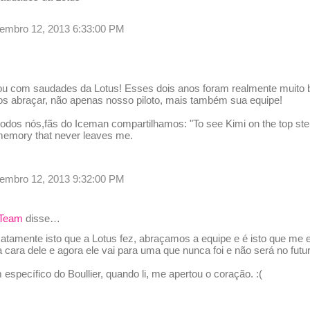
etembro 12, 2013 6:33:00 PM
u com saudades da Lotus! Esses dois anos foram realmente muito 
 abraçar, não apenas nosso piloto, mais também sua equipe!
odos nós,fãs do Iceman compartilhamos: "To see Kimi on the top step
 memory that never leaves me.
etembro 12, 2013 9:32:00 PM
 Team
disse…
xatamente isto que a Lotus fez, abraçamos a equipe e é isto que me e
a cara dele e agora ele vai para uma que nunca foi e não será no futu
 específico do Boullier, quando li, me apertou o coração. :(