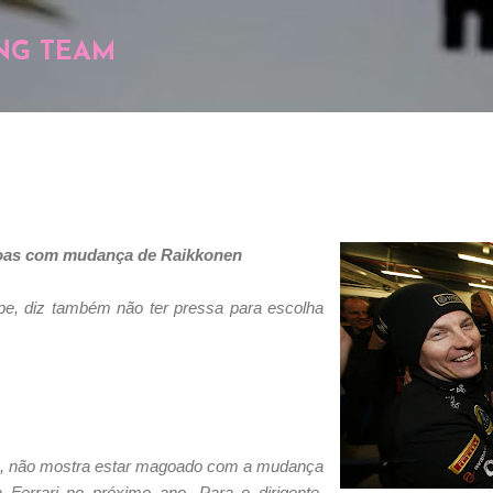
Pular para o conteúdo principal
NG TEAM
goas com mudança de Raikkonen
uipe, diz também não ter pressa para escolha
tus, não mostra estar magoado com a mudança
Ferrari no próximo ano. Para o dirigente,