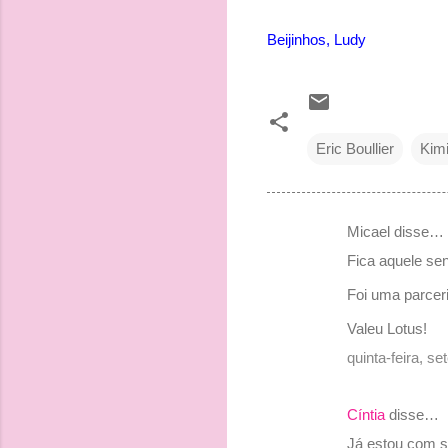
Beijinhos, Ludy
Eric Boullier
Kim
Micael disse…
C
Fica aquele sen
o
Foi uma parcer
m
e
Valeu Lotus!
n
quinta-feira, s
t
á
Cíntia
disse…
r
Já estou com 