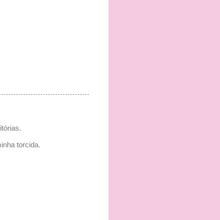
tórias.
nha torcida.