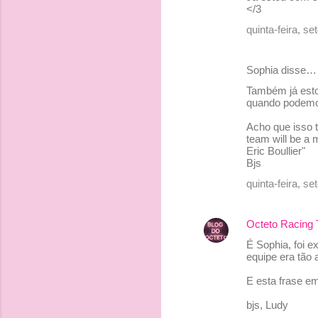
</3
i
quinta-feira, s
o
s
Sophia disse…
Também já esto
quando podemos
Acho que isso t
team will be a
Eric Boullier"
Bjs
quinta-feira, s
Octeto Racing
É Sophia, foi e
equipe era tão 
E esta frase em
bjs, Ludy