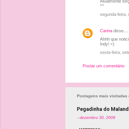
Atualmente tor
e
^^
n
segunda-feira,
t
á
Carina
disse…
r
Ahhh que notic
Indy! =)
i
sexta-feira, s
o
s
Postar um comentário
Postagens mais visitadas 
Pegadinha do Maland
-
dezembro 30, 2009