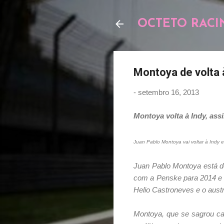
OCTETO RACI
Montoya de volta 
-
setembro 16, 2013
Montoya volta à Indy, as
Juan Pablo Montoya vai voltar à Indy
Juan Pablo Montoya está de
com a Penske para 2014 e a
Helio Castroneves e o austr
Montoya, que se sagrou ca