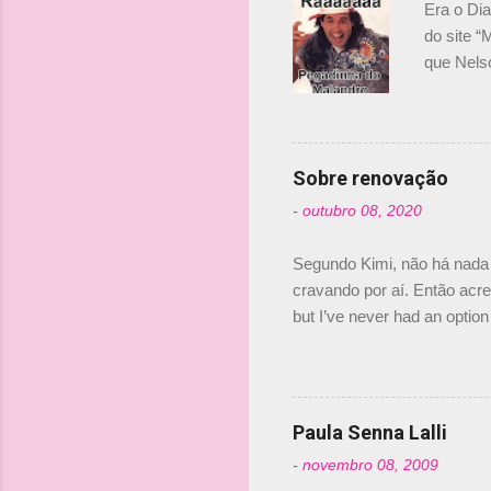
Era o Di
do site “
que Nels
Nelsinho 
dirigente
verdade,
Senna, nã
Sobre renovação
tricampeã
-
outubro 08, 2020
compra d
investime
Segundo Kimi, não há nada 
cravando por aí. Então acred
but I’ve never had an option 
#AlfaRomeoRacing pic.twi
falando sobre o fato do Ice
@RGrosjean ! #EifelGP 🇩
Paula Senna Lalli
-
novembro 08, 2009