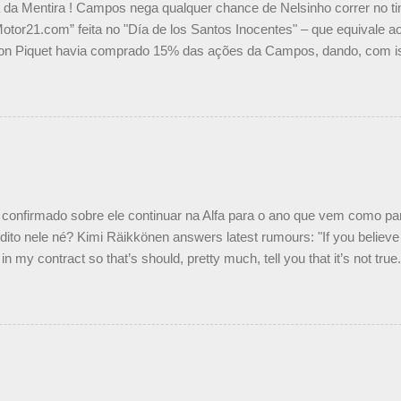
a da Mentira ! Campos nega qualquer chance de Nelsinho correr no t
Motor21.com” feita no "Día de los Santos Inocentes" – que equivale ao
on Piquet havia comprado 15% das ações da Campos, dando, com is
Piquet, foi esclarecida de uma vez por todas por Daniele Audetto, dir
 foi taxativo ao declarar que o brasileiro não será o companheiro de
 nós recebemos uma oferta de Piquet", admitiu Audetto. “Mas depois
o podemos ter dois brasileiros”, explicou, dizendo ainda que não tem
o Nelson Piquet. “Ele é um bom piloto, rápido e experiente.” Audetto
e parte da Campos feita por Piquet não corresponde à realidade. “O
nto seria menor do que aquilo que outros pilotos podem trazer: italiano
confirmado sobre ele continuar na Alfa para o ano que vem como p
ito nele né? Kimi Räikkönen answers latest rumours: "If you believe t
in my contract so that’s should, pretty much, tell you that it’s not tru
tter.com/77EDVn39Ia — Kimi Räikkönen #7 (@FansOfKR) October 8,
man estar há tantos anos na F1. What is it like to have Kimi as a tea
 #F1 pic.twitter.com/GSAu1LWnwW — Formula 1 (@F1) October 8, 