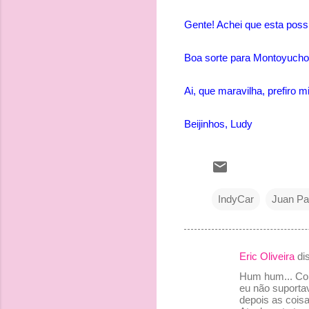
Gente! Achei que esta possib
Boa sorte para Montoyucho n
Ai, que maravilha, prefiro m
Beijinhos, Ludy
IndyCar
Juan Pa
Eric Oliveira
di
C
Hum hum... Com
o
eu não suportav
depois as cois
m