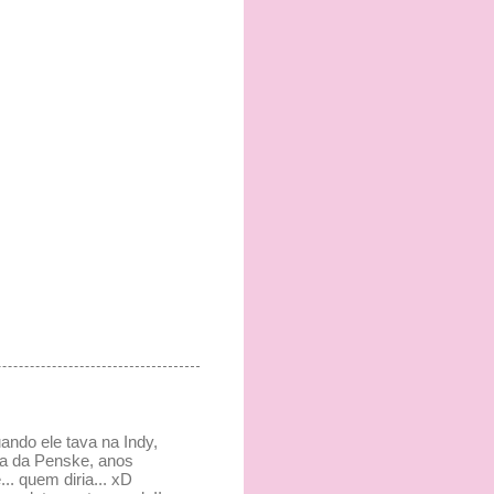
ndo ele tava na Indy,
era da Penske, anos
. quem diria... xD