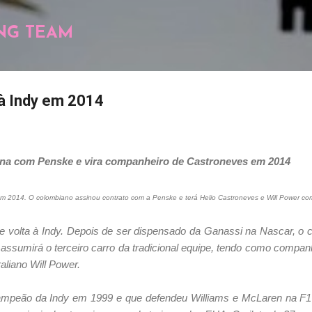
Pular para o conteúdo principal
NG TEAM
à Indy em 2014
sina com Penske e vira companheiro de Castroneves em 2014
 em 2014. O colombiano assinou contrato com a Penske e terá Helio Castroneves e Will Power 
 volta à Indy. Depois de ser dispensado da Ganassi na Nascar, o 
ssumirá o terceiro carro da tradicional equipe, tendo como companhe
aliano Will Power.
mpeão da Indy em 1999 e que defendeu Williams e McLaren na F1