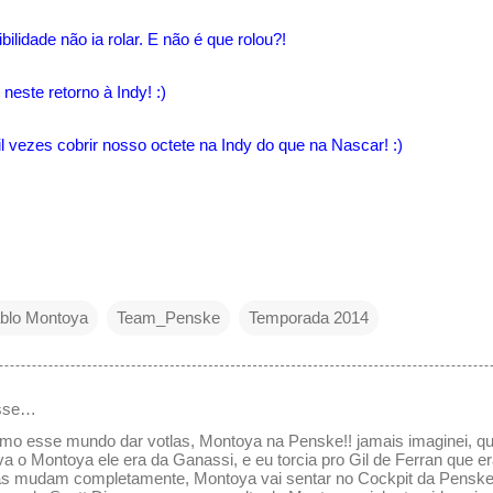
ilidade não ia rolar. E não é que rolou?!
este retorno à Indy! :)
il vezes cobrir nosso octete na Indy do que na Nascar! :)
blo Montoya
Team_Penske
Temporada 2014
sse…
o esse mundo dar votlas, Montoya na Penske!! jamais imaginei, qua
a o Montoya ele era da Ganassi, e eu torcia pro Gil de Ferran que 
as mudam completamente, Montoya vai sentar no Cockpit da Penske..