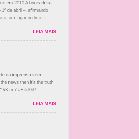
ime em 2010 A brincadeira
 1º de abril –, afirmando
so, um lugar no time a
etor da escuderia. O
LEIA MAIS
 Bruno Senna em 2010. "Na
 de ter assinado com Bruno
 nada contra o filho do
 disse ainda que a suposta
 suposto 15% de
s, r...
arte da imprensa vem
he news then it’s the truth
e." #Kimi7 #EifelGP
 2020 Abaixo, o Romain
LEIA MAIS
m mate? 🙌 Over to you,
2020 Beijinhos, Ludy