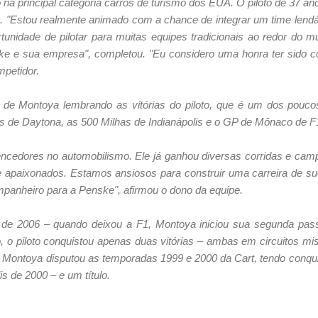
 na principal categoria carros de turismo dos EUA. O piloto de 37 ano
 "Estou realmente animado com a chance de integrar um time lendár
rtunidade de pilotar para muitas equipes tradicionais ao redor do
e e sua empresa", completou. "Eu considero uma honra ter sido con
mpetidor.
e Montoya lembrando as vitórias do piloto, que é um dos poucos 
s de Daytona, as 500 Milhas de Indianápolis e o GP de Mônaco de F
ncedores no automobilismo. Ele já ganhou diversas corridas e ca
e apaixonados. Estamos ansiosos para construir uma carreira de su
panheiro para a Penske", afirmou o dono da equipe.
e 2006 – quando deixou a F1, Montoya iniciou sua segunda pas
 o piloto conquistou apenas duas vitórias – ambas em circuitos m
 Montoya disputou as temporadas 1999 e 2000 da Cart, tendo conquis
s de 2000 – e um título.