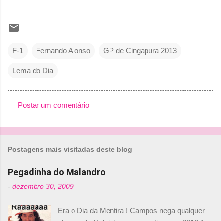
F-1
Fernando Alonso
GP de Cingapura 2013
Lema do Dia
Postar um comentário
C
o
m
Postagens mais visitadas deste blog
e
n
Pegadinha do Malandro
t
-
dezembro 30, 2009
á
Era o Dia da Mentira ! Campos nega qualquer
r