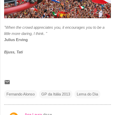
"When the crowd appreciates you, it encourages you to be a
little more daring, I think. "
Julius Erving
Bjuss, Tati
Fernando Alonso
GP da Itália 2013
Lema do Dia
Ana Laura
disse…