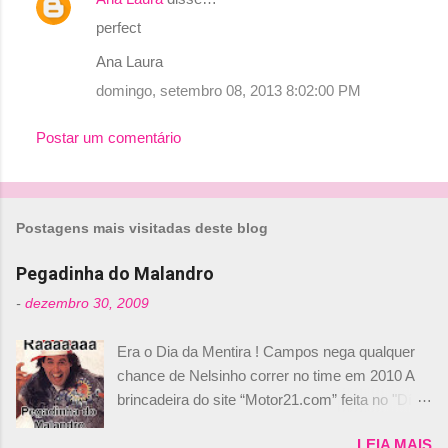
C
perfect
o
Ana Laura
m
domingo, setembro 08, 2013 8:02:00 PM
e
n
Postar um comentário
t
á
r
Postagens mais visitadas deste blog
i
o
Pegadinha do Malandro
s
-
dezembro 30, 2009
Era o Dia da Mentira ! Campos nega qualquer
chance de Nelsinho correr no time em 2010 A
brincadeira do site “Motor21.com” feita no "Día
de los Santos Inocentes" – que equivale ao 1º
LEIA MAIS
de abril –, afirmando que Nelson Piquet havia