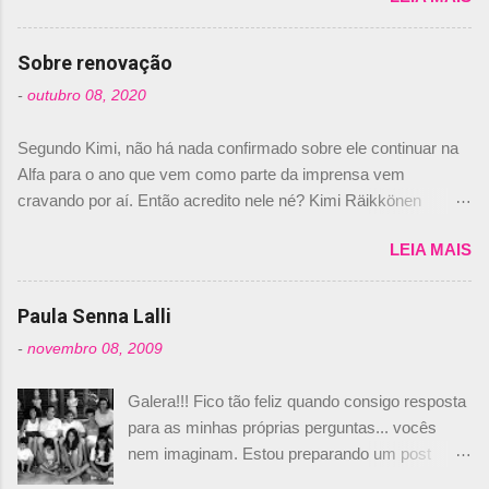
comprado 15% das ações da Campos, dando,
com isso, um lugar no time a Nelsinho Piquet,
Sobre renovação
foi esclarecida de uma vez por todas por
-
outubro 08, 2020
Daniele Audetto, diretor da escuderia. O
dirigente foi taxativo ao declarar que o brasileiro
Segundo Kimi, não há nada confirmado sobre ele continuar na
não será o companheiro de Bruno Senna em
Alfa para o ano que vem como parte da imprensa vem
2010. "Na verdade, nós recebemos uma oferta
cravando por aí. Então acredito nele né? Kimi Räikkönen
de Piquet", admitiu Audetto. “Mas depois de ter
answers latest rumours: "If you believe the news then it’s the
assinado com Bruno Senna, não podemos ter
LEIA MAIS
truth but I’ve never had an option in my contract so that’s
dois brasileiros”, explicou, dizendo ainda que
should, pretty much, tell you that it’s not true." #Kimi7 #EifelGP
não tem nada contra o filho do tricampeão
#AlfaRomeoRacing pic.twitter.com/77EDVn39Ia — Kimi
Paula Senna Lalli
Nelson Piquet. “Ele é um bom piloto, rápido e
Räikkönen #7 (@FansOfKR) October 8, 2020 Abaixo, o
experiente.” Audetto disse ainda que a suposta
-
novembro 08, 2009
Romain falando sobre o fato do Iceman estar há tantos anos na
compra de parte da Campos feita por Piquet
F1. What is it like to have Kimi as a team mate? 🙌 Over to you,
não corresponde à realidade. “O suposto 15%
Galera!!! Fico tão feliz quando consigo resposta
@RGrosjean ! #EifelGP 🇩🇪 #F1
de investimento seria menor do que aquilo que
para as minhas próprias perguntas... vocês
pic.twitter.com/GSAu1LWnwW — Formula 1 (@F1) October 8,
outros pilotos podem trazer: italianos, r...
nem imaginam. Estou preparando um post
2020 Beijinhos, Ludy
sobre Adriane Galisteu, porque percebi que