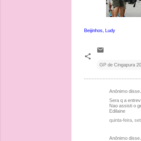
Beijinhos, Ludy
GP de Cingapura 2
Anônimo diss
C
Sera q a entrev
o
Nao assisti o ge
Edilaine
m
quinta-feira, s
e
n
Anônimo diss
t