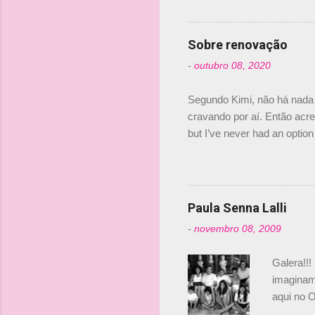
dirigente
verdade,
Senna, nã
Sobre renovação
tricampeã
-
outubro 08, 2020
compra d
investime
Segundo Kimi, não há nada 
cravando por aí. Então acred
but I’ve never had an option 
#AlfaRomeoRacing pic.twi
falando sobre o fato do Ice
@RGrosjean ! #EifelGP 🇩
Paula Senna Lalli
-
novembro 08, 2009
Galera!!!
imaginam.
aqui no O
esta foto