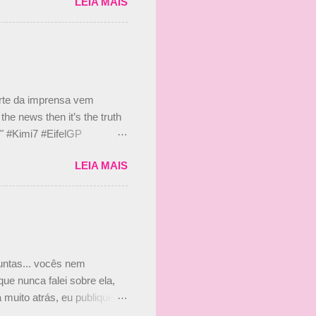
LEIA MAIS
 Bruno Senna em 2010. "Na
 de ter assinado com Bruno
 nada contra o filho do
 disse ainda que a suposta
 suposto 15% de
s, r...
arte da imprensa vem
he news then it’s the truth
e." #Kimi7 #EifelGP
 2020 Abaixo, o Romain
LEIA MAIS
m mate? 🙌 Over to you,
2020 Beijinhos, Ludy
guntas... vocês nem
ue nunca falei sobre ela,
muito atrás, eu publiquei
ndo que a menina ao lado de