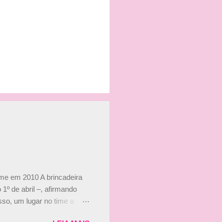
ime em 2010 A brincadeira
 1º de abril –, afirmando
so, um lugar no time a
etor da escuderia. O