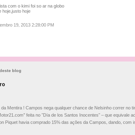
ista com o kimi foi so ar na globo
 hoje,justo hoje
etembro 19, 2013 2:28:00 PM
deste blog
ro
a da Mentira ! Campos nega qualquer chance de Nelsinho correr no t
Motor21.com” feita no "Día de los Santos Inocentes" – que equivale ao
on Piquet havia comprado 15% das ações da Campos, dando, com is
Piquet, foi esclarecida de uma vez por todas por Daniele Audetto, dir