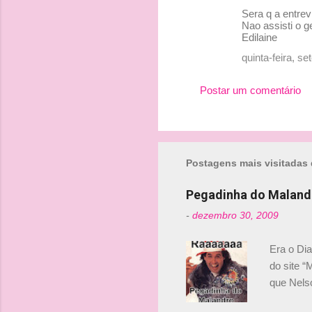
Sera q a entrev
á
Nao assisti o ge
r
Edilaine
i
quinta-feira, s
o
Postar um comentário
s
Postagens mais visitadas 
Pegadinha do Maland
-
dezembro 30, 2009
Era o Di
do site “
que Nels
Nelsinho 