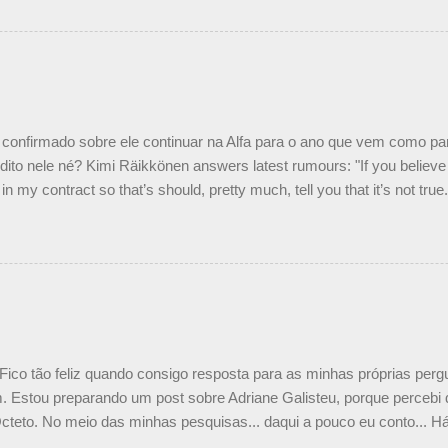
 foi taxativo ao declarar que o brasileiro não será o companheiro de
 nós recebemos uma oferta de Piquet", admitiu Audetto. “Mas depois
o podemos ter dois brasileiros”, explicou, dizendo ainda que não tem
o Nelson Piquet. “Ele é um bom piloto, rápido e experiente.” Audetto
e parte da Campos feita por Piquet não corresponde à realidade. “O
nto seria menor do que aquilo que outros pilotos podem trazer: italiano
confirmado sobre ele continuar na Alfa para o ano que vem como p
ito nele né? Kimi Räikkönen answers latest rumours: "If you believe t
in my contract so that’s should, pretty much, tell you that it’s not tru
tter.com/77EDVn39Ia — Kimi Räikkönen #7 (@FansOfKR) October 8,
man estar há tantos anos na F1. What is it like to have Kimi as a tea
 #F1 pic.twitter.com/GSAu1LWnwW — Formula 1 (@F1) October 8, 
 Fico tão feliz quando consigo resposta para as minhas próprias per
 Estou preparando um post sobre Adriane Galisteu, porque percebi q
cteto. No meio das minhas pesquisas... daqui a pouco eu conto... Há 
 aqui: Na época, rendeu um burburinho, porque legendei a foto, dize