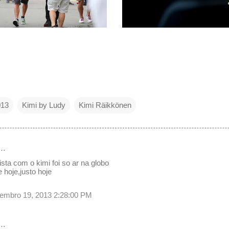
013
Kimi by Ludy
Kimi Räikkönen
e…
ista com o kimi foi so ar na globo
 hoje,justo hoje
etembro 19, 2013 2:28:00 PM
e…