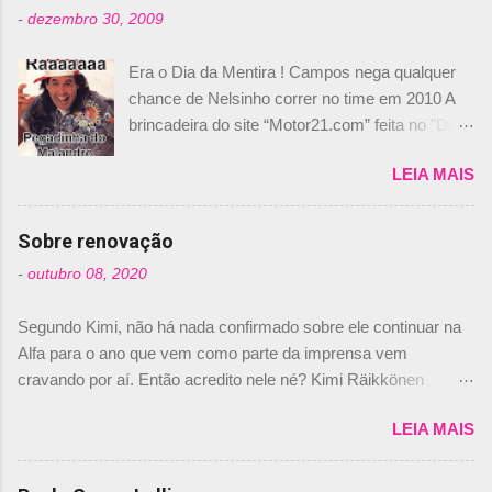
-
dezembro 30, 2009
Era o Dia da Mentira ! Campos nega qualquer
chance de Nelsinho correr no time em 2010 A
brincadeira do site “Motor21.com” feita no "Día
de los Santos Inocentes" – que equivale ao 1º
LEIA MAIS
de abril –, afirmando que Nelson Piquet havia
comprado 15% das ações da Campos, dando,
com isso, um lugar no time a Nelsinho Piquet,
Sobre renovação
foi esclarecida de uma vez por todas por
-
outubro 08, 2020
Daniele Audetto, diretor da escuderia. O
dirigente foi taxativo ao declarar que o brasileiro
Segundo Kimi, não há nada confirmado sobre ele continuar na
não será o companheiro de Bruno Senna em
Alfa para o ano que vem como parte da imprensa vem
2010. "Na verdade, nós recebemos uma oferta
cravando por aí. Então acredito nele né? Kimi Räikkönen
de Piquet", admitiu Audetto. “Mas depois de ter
answers latest rumours: "If you believe the news then it’s the
assinado com Bruno Senna, não podemos ter
LEIA MAIS
truth but I’ve never had an option in my contract so that’s
dois brasileiros”, explicou, dizendo ainda que
should, pretty much, tell you that it’s not true." #Kimi7 #EifelGP
não tem nada contra o filho do tricampeão
#AlfaRomeoRacing pic.twitter.com/77EDVn39Ia — Kimi