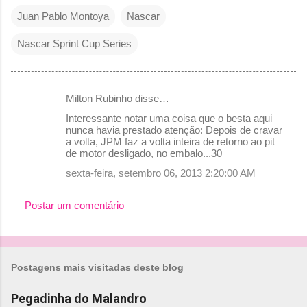
Juan Pablo Montoya
Nascar
Nascar Sprint Cup Series
Milton Rubinho disse…
C
Interessante notar uma coisa que o besta aqui
o
nunca havia prestado atenção: Depois de cravar
a volta, JPM faz a volta inteira de retorno ao pit
m
de motor desligado, no embalo...30
e
sexta-feira, setembro 06, 2013 2:20:00 AM
n
t
Postar um comentário
á
r
i
Postagens mais visitadas deste blog
o
Pegadinha do Malandro
s