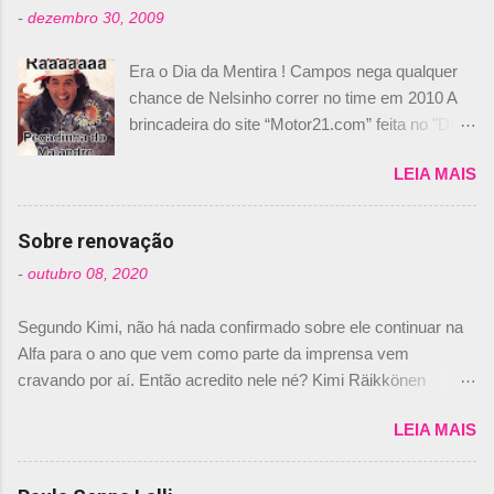
-
dezembro 30, 2009
Era o Dia da Mentira ! Campos nega qualquer
chance de Nelsinho correr no time em 2010 A
brincadeira do site “Motor21.com” feita no "Día
de los Santos Inocentes" – que equivale ao 1º
LEIA MAIS
de abril –, afirmando que Nelson Piquet havia
comprado 15% das ações da Campos, dando,
com isso, um lugar no time a Nelsinho Piquet,
Sobre renovação
foi esclarecida de uma vez por todas por
-
outubro 08, 2020
Daniele Audetto, diretor da escuderia. O
dirigente foi taxativo ao declarar que o brasileiro
Segundo Kimi, não há nada confirmado sobre ele continuar na
não será o companheiro de Bruno Senna em
Alfa para o ano que vem como parte da imprensa vem
2010. "Na verdade, nós recebemos uma oferta
cravando por aí. Então acredito nele né? Kimi Räikkönen
de Piquet", admitiu Audetto. “Mas depois de ter
answers latest rumours: "If you believe the news then it’s the
assinado com Bruno Senna, não podemos ter
LEIA MAIS
truth but I’ve never had an option in my contract so that’s
dois brasileiros”, explicou, dizendo ainda que
should, pretty much, tell you that it’s not true." #Kimi7 #EifelGP
não tem nada contra o filho do tricampeão
#AlfaRomeoRacing pic.twitter.com/77EDVn39Ia — Kimi