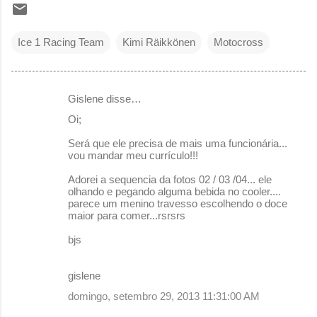
Ice 1 Racing Team
Kimi Räikkönen
Motocross
Gislene disse…
C
Oi;
o
Será que ele precisa de mais uma funcionária...
m
vou mandar meu currículo!!!
e
Adorei a sequencia da fotos 02 / 03 /04... ele
n
olhando e pegando alguma bebida no cooler....
parece um menino travesso escolhendo o doce
t
maior para comer...rsrsrs
á
bjs
r
i
gislene
o
domingo, setembro 29, 2013 11:31:00 AM
s