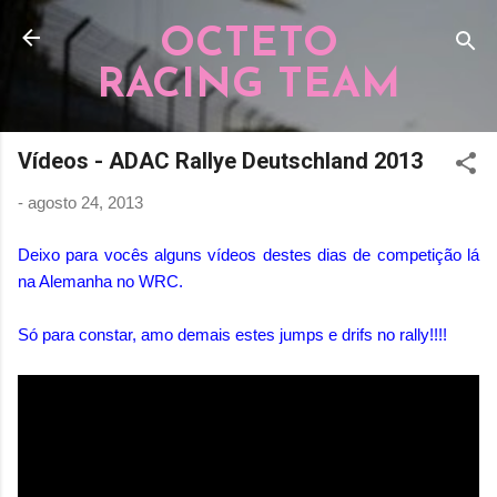
Pular para o conteúdo principal
OCTETO
RACING TEAM
Vídeos - ADAC Rallye Deutschland 2013
-
agosto 24, 2013
Deixo para vocês alguns vídeos destes dias de competição lá
na Alemanha no WRC.
Só para constar, amo demais estes jumps e drifs no rally!!!!