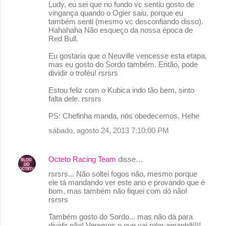
Ludy, eu sei que no fundo vc sentiu gosto de
o
vingança quando o Ogier saiu, porque eu
também senti (mesmo vc desconfiando disso).
m
Hahahaha Não esqueço da nossa época de
e
Red Bull.
n
Eu gostaria que o Neuville vencesse esta etapa,
mas eu gosto do Sordo também. Então, pode
t
dividir o troféu! rsrsrs
á
Estou feliz com o Kubica indo tão bem, sinto
r
falta dele. rsrsrs
i
PS: Chefinha manda, nós obedecemos. Hehe
o
sábado, agosto 24, 2013 7:10:00 PM
s
Octeto Racing Team
disse…
rsrsrs... Não soltei fogos não, mesmo porque
ele tá mandando ver este ano e provando que é
bom, mas também não fiquei com dó não!
rsrsrs
Também gosto do Sordo... mas não dá para
dividir não! Veremos o que vai rolar amanhã!!!!