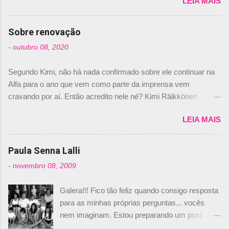
LEIA MAIS
de abril –, afirmando que Nelson Piquet havia
comprado 15% das ações da Campos, dando,
com isso, um lugar no time a Nelsinho Piquet,
Sobre renovação
foi esclarecida de uma vez por todas por
-
outubro 08, 2020
Daniele Audetto, diretor da escuderia. O
dirigente foi taxativo ao declarar que o brasileiro
Segundo Kimi, não há nada confirmado sobre ele continuar na
não será o companheiro de Bruno Senna em
Alfa para o ano que vem como parte da imprensa vem
2010. "Na verdade, nós recebemos uma oferta
cravando por aí. Então acredito nele né? Kimi Räikkönen
de Piquet", admitiu Audetto. “Mas depois de ter
answers latest rumours: "If you believe the news then it’s the
assinado com Bruno Senna, não podemos ter
LEIA MAIS
truth but I’ve never had an option in my contract so that’s
dois brasileiros”, explicou, dizendo ainda que
should, pretty much, tell you that it’s not true." #Kimi7 #EifelGP
não tem nada contra o filho do tricampeão
#AlfaRomeoRacing pic.twitter.com/77EDVn39Ia — Kimi
Paula Senna Lalli
Nelson Piquet. “Ele é um bom piloto, rápido e
Räikkönen #7 (@FansOfKR) October 8, 2020 Abaixo, o
experiente.” Audetto disse ainda que a suposta
-
novembro 08, 2009
Romain falando sobre o fato do Iceman estar há tantos anos na
compra de parte da Campos feita por Piquet
F1. What is it like to have Kimi as a team mate? 🙌 Over to you,
não corresponde à realidade. “O suposto 15%
Galera!!! Fico tão feliz quando consigo resposta
@RGrosjean ! #EifelGP 🇩🇪 #F1
de investimento seria menor do que aquilo que
para as minhas próprias perguntas... vocês
pic.twitter.com/GSAu1LWnwW — Formula 1 (@F1) October 8,
outros pilotos podem trazer: italianos, r...
nem imaginam. Estou preparando um post
2020 Beijinhos, Ludy
sobre Adriane Galisteu, porque percebi que