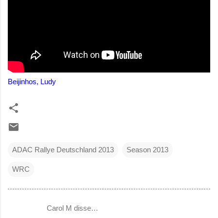
Beijinhos, Ludy
ADAC Rallye Deutschland 2013
Season 2013
WRC
Carol M disse…
C