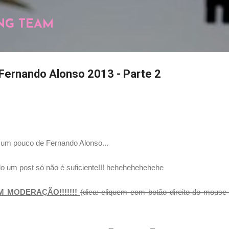
Pular para o conteúdo principal
NG TEAM
Fernando Alonso 2013 - Parte 2
 um pouco de Fernando Alonso...
o um post só não é suficiente!!! hehehehehehehe
M MODERAÇÃO!!!!!!!
(dica: cliquem com botão direito do mouse