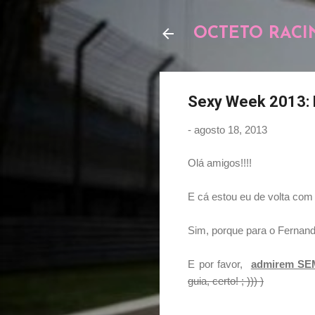
OCTETO RACI
Sexy Week 2013: 
-
agosto 18, 2013
Olá amigos!!!!
E cá estou eu de volta com
Sim, porque para o Fernand
E por favor,
admirem SE
guia, certo! ; ))) )