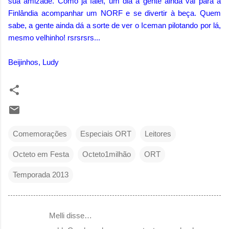
sua amizade. Como já falei, um dia a gente ainda vai para a
Finlândia acompanhar um NORF e se divertir à beça. Quem
sabe, a gente ainda dá a sorte de ver o Iceman pilotando por lá,
mesmo velhinho! rsrsrsrs...
Beijinhos, Ludy
Comemorações
Especiais ORT
Leitores
Octeto em Festa
Octeto1milhão
ORT
Temporada 2013
Melli disse…
C