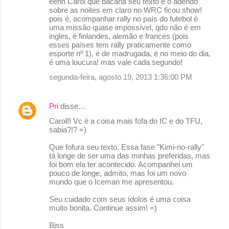
eehh Carol que bacana seu texto e o adendo
o
sobre as noites em claro no WRC ficou show!
pois é, acompanhar rally no país do futebol é
m
uma missão quase impossível, qdo não é em
e
ingles, é finlandes, alemão e frances (pois
esses países tem rally praticamente como
n
esporte nº 1), é de madrugada, é no meio do dia,
é uma loucura! mas vale cada segundo!
t
segunda-feira, agosto 19, 2013 1:36:00 PM
á
r
Pri
disse…
i
o
Carol!! Vc é a coisa mais fofa do IC e do TFU,
sabia?!? =)
s
Que fofura seu texto. Essa fase "Kimi-no-rally"
tá longe de ser uma das minhas preferidas, mas
foi bom ela ter acontecido. Acompanhei um
pouco de longe, admito, mas foi um novo
mundo que o Iceman me apresentou.
Seu cuidado com seus ídolos é uma coisa
muito bonita. Continue assim! =)
Bjss