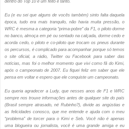
dentro do Top 10 é um feito e tanto.
Eu (e eu sei que alguns de vocês também) sinto falta daquela
época, tudo era mais tranquilo, não havia muita pressão, o
WRC é mesma a categoria “prima-pobre” da F1, o piloto dorme
no banco, almoça em pé ou sentado na calçada, dorme cedo e
acorda cedo, o piloto e co-piloto que trocam os pneus durante
os percursos, é complicado para acompanhar porque só temos
o site oficial, a rádio, Twitter ou Facebook para saber das
notícias, mas foi o melhor momento que vivi como fã do Kimi,
após o campeonato de 2007. Eu fiquei feliz em saber que ele
pensa em voltar e espero que ele conquiste um campeonato.
Eu queria agradecer a Ludy, que nesses anos de F1 e WRC
sempre nos trouxe informações antes de qualquer site do país
(Brasil sempre atrasado, né Rubinho?), divide as angústias e
as felicidades conosco, que me entende e ajuda com o meu
“problema” de torcer para o Kimi e Seb. Você não é apenas
uma blogueira ou jornalista, você é uma grande amiga e eu