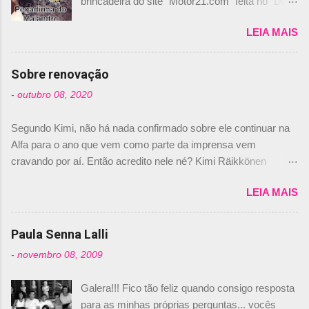
brincadeira do site “Motor21.com” feita no "Día
de los Santos Inocentes" – que equivale ao 1º
LEIA MAIS
de abril –, afirmando que Nelson Piquet havia
comprado 15% das ações da Campos, dando,
com isso, um lugar no time a Nelsinho Piquet,
Sobre renovação
foi esclarecida de uma vez por todas por
-
outubro 08, 2020
Daniele Audetto, diretor da escuderia. O
dirigente foi taxativo ao declarar que o brasileiro
Segundo Kimi, não há nada confirmado sobre ele continuar na
não será o companheiro de Bruno Senna em
Alfa para o ano que vem como parte da imprensa vem
2010. "Na verdade, nós recebemos uma oferta
cravando por aí. Então acredito nele né? Kimi Räikkönen
de Piquet", admitiu Audetto. “Mas depois de ter
answers latest rumours: "If you believe the news then it’s the
assinado com Bruno Senna, não podemos ter
LEIA MAIS
truth but I’ve never had an option in my contract so that’s
dois brasileiros”, explicou, dizendo ainda que
should, pretty much, tell you that it’s not true." #Kimi7 #EifelGP
não tem nada contra o filho do tricampeão
#AlfaRomeoRacing pic.twitter.com/77EDVn39Ia — Kimi
Paula Senna Lalli
Nelson Piquet. “Ele é um bom piloto, rápido e
Räikkönen #7 (@FansOfKR) October 8, 2020 Abaixo, o
experiente.” Audetto disse ainda que a suposta
-
novembro 08, 2009
Romain falando sobre o fato do Iceman estar há tantos anos na
compra de parte da Campos feita por Piquet
F1. What is it like to have Kimi as a team mate? 🙌 Over to you,
não corresponde à realidade. “O suposto 15%
Galera!!! Fico tão feliz quando consigo resposta
@RGrosjean ! #EifelGP 🇩🇪 #F1
de investimento seria menor do que aquilo que
para as minhas próprias perguntas... vocês