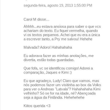
segunda-feira, agosto 19, 2013 1:55:00 PM
Carol M disse…
Ahhhh...eu estava ansiosa para saber o que vcs
achariam do texto. Eu fiquei vermelha, quando
vi os textos pequenos. Achei que eu era a única
a escrever tanto, a Pry me salvou! Hehehe
Malvada? Adoro! Hahahahaha
Eu adorava fazer as minhas anotações, me
divertia, estão todas guardadas.
Que fofa, vc se identificou comigo! Adorei a
comparação, Jaques e Kimi :)
Eu que agradeço, Ludy! Claro que vamos, mas
nós podemos fazer um visitinha ao box da Volks
para ver o Andreas "Latvala"? Hahahahaha Kimi
velhinho? Só se for na idade, né? Abençoada
seja a água da Finlândia. Hehehehehe
Kiitos querida <3