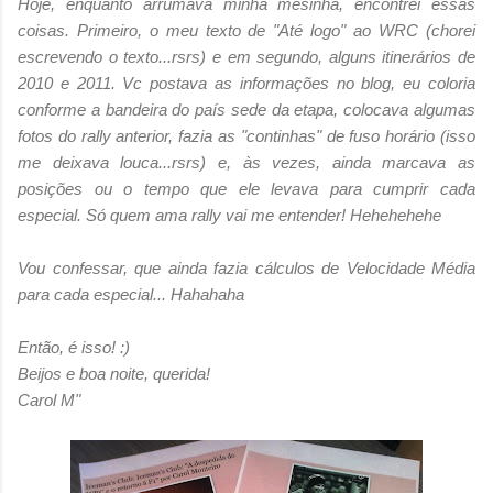
Hoje, enquanto arrumava minha mesinha, encontrei essas
coisas. Primeiro, o meu texto de "Até logo" ao WRC (chorei
escrevendo o texto...rsrs) e em segundo, alguns itinerários de
2010 e 2011. Vc postava as informações no blog, eu coloria
conforme a bandeira do país sede da etapa, colocava algumas
fotos do rally anterior, fazia as "continhas" de fuso horário (isso
me deixava louca...rsrs) e, às vezes, ainda marcava as
posições ou o tempo que ele levava para cumprir cada
especial. Só quem ama rally vai me entender! Hehehehehe
Vou confessar, que ainda fazia cálculos de Velocidade Média
para cada especial... Hahahaha
Então, é isso! :)
Beijos e boa noite, querida!
Carol M"