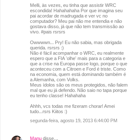
Melli, às vezes, eu tinha que assistir WRC
escondida! Hahahahaha Por que imagina seu
pai acordar de madrugada e ver vc no
computador? Meu pai não me entendia e não
gostava disso, já que não tem transmissão ao
vivo. #pais rsrsrs
Owwwwn... Pry! Eu não sabia, mas obrigada
querida. rsrsrs :)
Não é fácil acompanhar o WRC, eu realmente
espero que a FIA 'olhe' mais para a categoria e
que a crise na Europa passe logo, porque o que
aconteceu com a Citroen e Ford é triste. Como
na economia, quem está dominando também é
a Alemanha, com Volks.
Meus ídolos são os meus protegidos, não falem
mal que eu já defendo. Não saio no tapa porque
eu tenho classe! Hahahaha
Ahhh, vcs todas me fizeram chorar! Amei
tudo...rsrs Kiitos :)
segunda-feira, agosto 19, 2013 6:44:00 PM
Manu
disse…