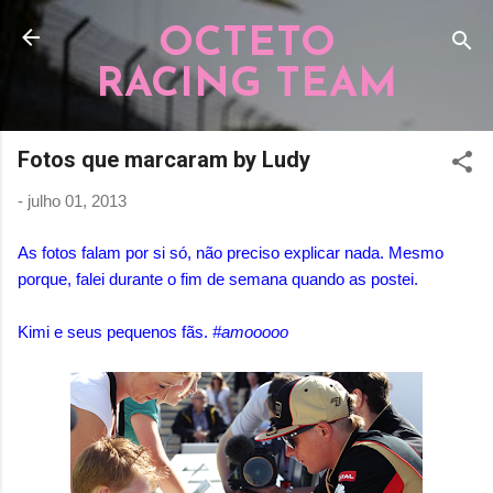
Pular para o conteúdo principal
OCTETO
RACING TEAM
Fotos que marcaram by Ludy
-
julho 01, 2013
As fotos falam por si só, não preciso explicar nada. Mesmo
porque, falei durante o fim de semana quando as postei.
Kimi e seus pequenos fãs.
#amooooo