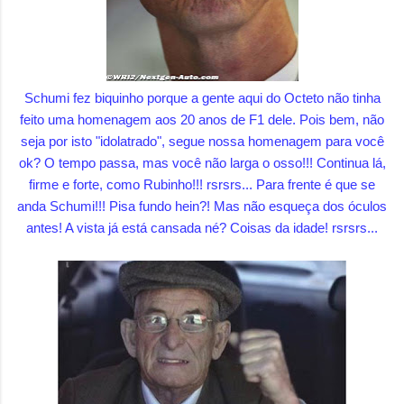
Schumi fez biquinho porque a gente aqui do Octeto não tinha
feito uma homenagem aos 20 anos de F1 dele. Pois bem, não
seja por isto "idolatrado", segue nossa homenagem para você
ok?
O tempo passa, mas você não larga o osso!!! Continua lá,
firme e forte, como Rubinho!!! rsrsrs... Para frente é que se
anda Schumi!!! Pisa fundo hein?! Mas não esqueça dos óculos
antes! A vista já está cansada né? Coisas da idade! rsrsrs...