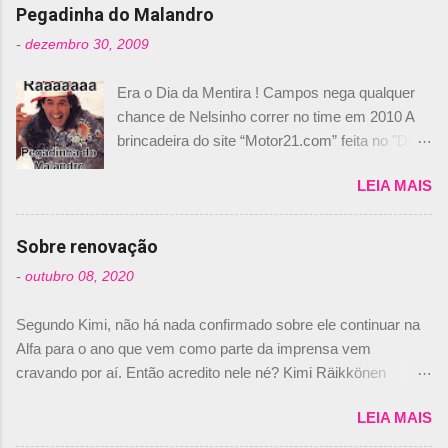
Pegadinha do Malandro
-
dezembro 30, 2009
Era o Dia da Mentira ! Campos nega qualquer
chance de Nelsinho correr no time em 2010 A
brincadeira do site “Motor21.com” feita no "Día
de los Santos Inocentes" – que equivale ao 1º
LEIA MAIS
de abril –, afirmando que Nelson Piquet havia
comprado 15% das ações da Campos, dando,
com isso, um lugar no time a Nelsinho Piquet,
Sobre renovação
foi esclarecida de uma vez por todas por
-
outubro 08, 2020
Daniele Audetto, diretor da escuderia. O
dirigente foi taxativo ao declarar que o brasileiro
Segundo Kimi, não há nada confirmado sobre ele continuar na
não será o companheiro de Bruno Senna em
Alfa para o ano que vem como parte da imprensa vem
2010. "Na verdade, nós recebemos uma oferta
cravando por aí. Então acredito nele né? Kimi Räikkönen
de Piquet", admitiu Audetto. “Mas depois de ter
answers latest rumours: "If you believe the news then it’s the
assinado com Bruno Senna, não podemos ter
LEIA MAIS
truth but I’ve never had an option in my contract so that’s
dois brasileiros”, explicou, dizendo ainda que
should, pretty much, tell you that it’s not true." #Kimi7 #EifelGP