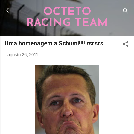
Pular para o conteúdo principal
OCTETO
RACING TEAM
Uma homenagem a Schumi!!!! rsrsrs...
-
agosto 26, 2011