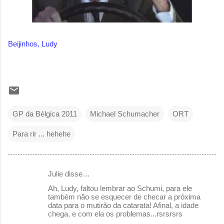
Beijinhos, Ludy
GP da Bélgica 2011
Michael Schumacher
ORT
Para rir ... hehehe
Julie disse…
C
Ah, Ludy, faltou lembrar ao Schumi, para ele
o
também não se esquecer de checar a próxima
data para o mutirão da catarata! Afinal, a idade
m
chega, e com ela os problemas...rsrsrsrs
e