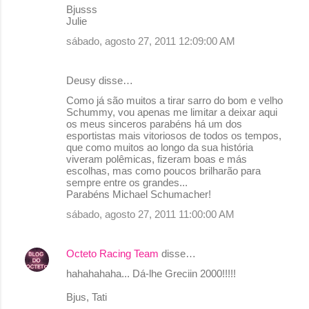
Bjusss
n
Julie
t
sábado, agosto 27, 2011 12:09:00 AM
á
r
Deusy disse…
i
Como já são muitos a tirar sarro do bom e velho
o
Schummy, vou apenas me limitar a deixar aqui
os meus sinceros parabéns há um dos
s
esportistas mais vitoriosos de todos os tempos,
que como muitos ao longo da sua história
viveram polêmicas, fizeram boas e más
escolhas, mas como poucos brilharão para
sempre entre os grandes...
Parabéns Michael Schumacher!
sábado, agosto 27, 2011 11:00:00 AM
Octeto Racing Team
disse…
hahahahaha... Dá-lhe Greciin 2000!!!!!
Bjus, Tati