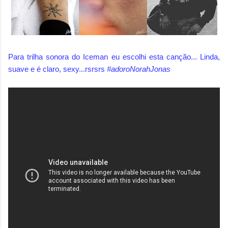
Para trilha sonora do Iceman eu escolhi esta canção... Linda,
suave e é claro, sexy...rsrsrs
#adoroNorahJonas