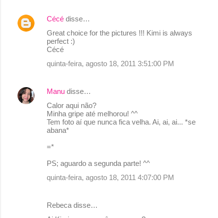
e
Cécé
disse…
n
Great choice for the pictures !!! Kimi is always
t
perfect :)
Cécé
á
r
quinta-feira, agosto 18, 2011 3:51:00 PM
i
o
Manu
disse…
s
Calor aqui não?
Minha gripe até melhorou! ^^
Tem foto aí que nunca fica velha. Ai, ai, ai... *se
abana*
=*
PS; aguardo a segunda parte! ^^
quinta-feira, agosto 18, 2011 4:07:00 PM
Rebeca disse…