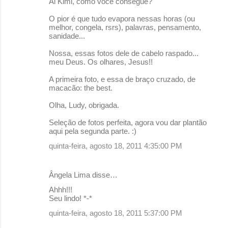
Ai Kimi, como você consegue?
O pior é que tudo evapora nessas horas (ou
melhor, congela, rsrs), palavras, pensamento,
sanidade...
Nossa, essas fotos dele de cabelo raspado...
meu Deus. Os olhares, Jesus!!
A primeira foto, e essa de braço cruzado, de
macacão: the best.
Olha, Ludy, obrigada.
Seleção de fotos perfeita, agora vou dar plantão
aqui pela segunda parte. :)
quinta-feira, agosto 18, 2011 4:35:00 PM
Ângela Lima disse…
Ahhh!!!
Seu lindo! *-*
quinta-feira, agosto 18, 2011 5:37:00 PM