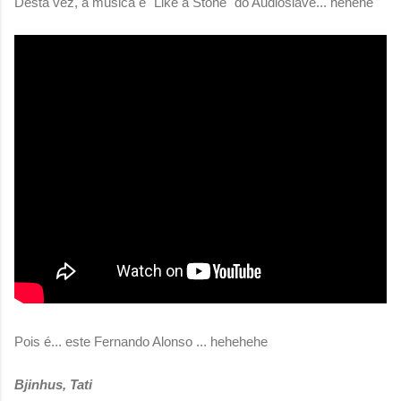
Desta vez, a música é "Like a Stone" do Audioslave... hehehe
Pois é... este Fernando Alonso ... hehehehe
Bjinhus, Tati