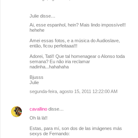
o
s
Julie disse…
Ai, esse espanhol, hein? Mais lindo impossível!!
hehehe
Amei essas fotos, e a música do Audioslave,
então, ficou perfeitaaa!!!
Adorei, Tati!! Que tal homenagear o Alonso toda
semana? Eu não iria reclamar
nadinha...hahahaha
Bjusss
Julie
segunda-feira, agosto 15, 2011 12:22:00 AM
cavallino
disse…
Oh là là!!
Estas, para mí, son dos de las imágenes más
sexys de Fernando: