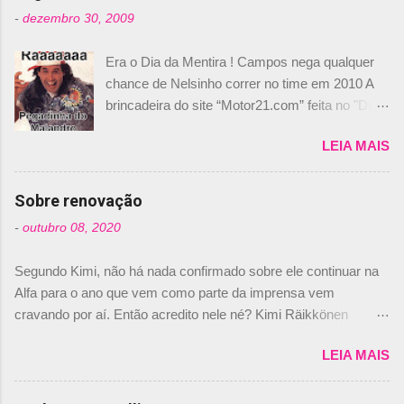
-
dezembro 30, 2009
Era o Dia da Mentira ! Campos nega qualquer
chance de Nelsinho correr no time em 2010 A
brincadeira do site “Motor21.com” feita no "Día
de los Santos Inocentes" – que equivale ao 1º
LEIA MAIS
de abril –, afirmando que Nelson Piquet havia
comprado 15% das ações da Campos, dando,
com isso, um lugar no time a Nelsinho Piquet,
Sobre renovação
foi esclarecida de uma vez por todas por
-
outubro 08, 2020
Daniele Audetto, diretor da escuderia. O
dirigente foi taxativo ao declarar que o brasileiro
Segundo Kimi, não há nada confirmado sobre ele continuar na
não será o companheiro de Bruno Senna em
Alfa para o ano que vem como parte da imprensa vem
2010. "Na verdade, nós recebemos uma oferta
cravando por aí. Então acredito nele né? Kimi Räikkönen
de Piquet", admitiu Audetto. “Mas depois de ter
answers latest rumours: "If you believe the news then it’s the
assinado com Bruno Senna, não podemos ter
LEIA MAIS
truth but I’ve never had an option in my contract so that’s
dois brasileiros”, explicou, dizendo ainda que
should, pretty much, tell you that it’s not true." #Kimi7 #EifelGP
não tem nada contra o filho do tricampeão
#AlfaRomeoRacing pic.twitter.com/77EDVn39Ia — Kimi