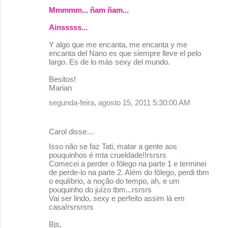
Mmmmm... ñam ñam...
Ainsssss...
Y algo que me encanta, me encanta y me
encanta del Nano es que siempre lleve el pelo
largo. Es de lo más sexy del mundo.
Besitos!
Marian
segunda-feira, agosto 15, 2011 5:30:00 AM
Carol disse…
Isso não se faz Tati, matar a gente aos
pouquinhos é mta crueldade!!rsrsrs
Comecei a perder o fôlego na parte 1 e terminei
de perde-lo na parte 2. Além do fôlego, perdi tbm
o equlíbrio, a noção do tempo, ah, e um
pouquinho do juízo tbm...rsrsrs
Vai ser lindo, sexy e perfeito assim lá em
casa!rsrsrsrs
Bjs,