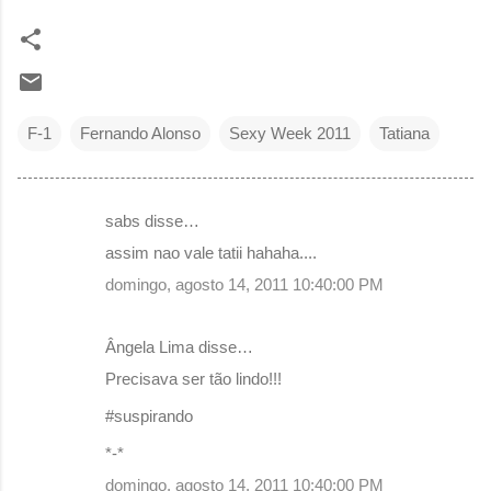
F-1
Fernando Alonso
Sexy Week 2011
Tatiana
sabs disse…
C
assim nao vale tatii hahaha....
o
domingo, agosto 14, 2011 10:40:00 PM
m
e
Ângela Lima disse…
n
Precisava ser tão lindo!!!
t
#suspirando
á
r
*-*
i
domingo, agosto 14, 2011 10:40:00 PM