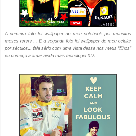
A primeira foto foi wallpaper do meu notebook por muuuitos
meses rsrsrs ... E a segunda foto foi wallpaper do meu celular
por séculos... fala sério com uma vista dessa nos meus “filhos”
eu começo a amar ainda mais tecnologia XD.