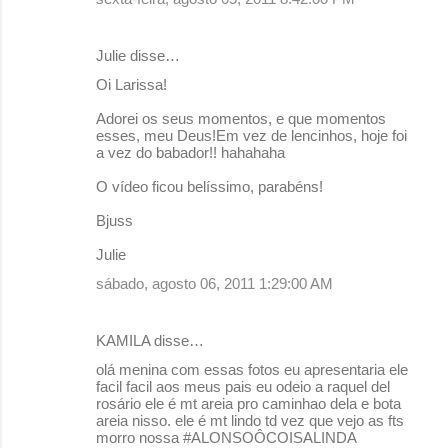
Julie disse…
Oi Larissa!
Adorei os seus momentos, e que momentos
esses, meu Deus!Em vez de lencinhos, hoje foi
a vez do babador!! hahahaha
O vídeo ficou belíssimo, parabéns!
Bjuss
Julie
sábado, agosto 06, 2011 1:29:00 AM
KAMILA disse…
olá menina com essas fotos eu apresentaria ele
facil facil aos meus pais eu odeio a raquel del
rosário ele é mt areia pro caminhao dela e bota
areia nisso. ele é mt lindo td vez que vejo as fts
morro nossa #ALONSOÔCOISALINDA