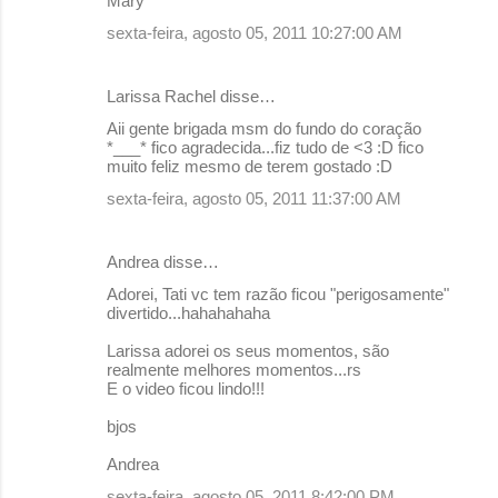
Mary
sexta-feira, agosto 05, 2011 10:27:00 AM
Larissa Rachel disse…
Aii gente brigada msm do fundo do coração
*___* fico agradecida...fiz tudo de <3 :D fico
muito feliz mesmo de terem gostado :D
sexta-feira, agosto 05, 2011 11:37:00 AM
Andrea disse…
Adorei, Tati vc tem razão ficou "perigosamente"
divertido...hahahahaha
Larissa adorei os seus momentos, são
realmente melhores momentos...rs
E o video ficou lindo!!!
bjos
Andrea
sexta-feira, agosto 05, 2011 8:42:00 PM