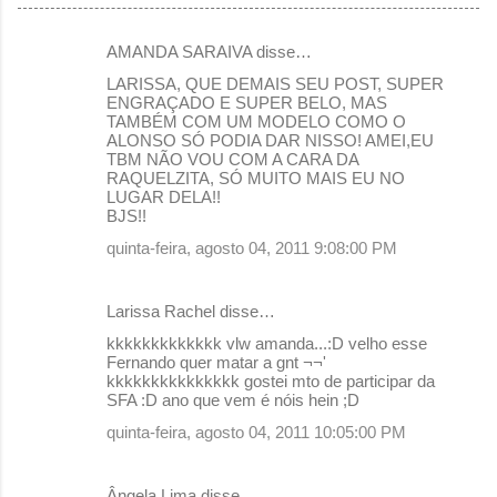
AMANDA SARAIVA disse…
C
LARISSA, QUE DEMAIS SEU POST, SUPER
o
ENGRAÇADO E SUPER BELO, MAS
TAMBÉM COM UM MODELO COMO O
m
ALONSO SÓ PODIA DAR NISSO! AMEI,EU
e
TBM NÃO VOU COM A CARA DA
RAQUELZITA, SÓ MUITO MAIS EU NO
n
LUGAR DELA!!
BJS!!
t
quinta-feira, agosto 04, 2011 9:08:00 PM
á
r
Larissa Rachel disse…
i
o
kkkkkkkkkkkkk vlw amanda...:D velho esse
Fernando quer matar a gnt ¬¬'
s
kkkkkkkkkkkkkkk gostei mto de participar da
SFA :D ano que vem é nóis hein ;D
quinta-feira, agosto 04, 2011 10:05:00 PM
Ângela Lima disse…