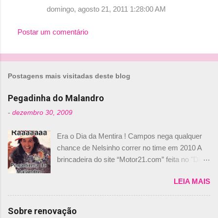
domingo, agosto 21, 2011 1:28:00 AM
Postar um comentário
Postagens mais visitadas deste blog
Pegadinha do Malandro
-
dezembro 30, 2009
Era o Dia da Mentira ! Campos nega qualquer
chance de Nelsinho correr no time em 2010 A
brincadeira do site “Motor21.com” feita no "Día
de los Santos Inocentes" – que equivale ao 1º
LEIA MAIS
de abril –, afirmando que Nelson Piquet havia
comprado 15% das ações da Campos, dando,
com isso, um lugar no time a Nelsinho Piquet,
Sobre renovação
foi esclarecida de uma vez por todas por