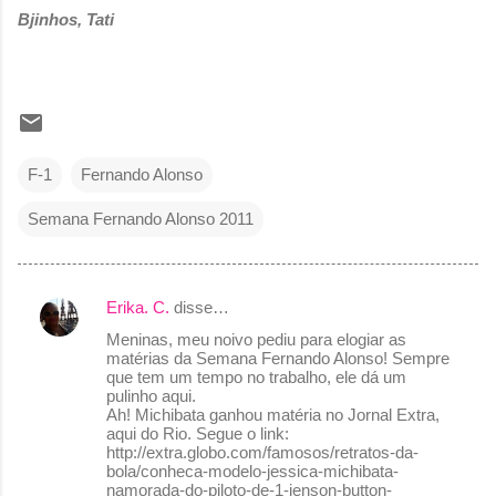
Bjinhos, Tati
F-1
Fernando Alonso
Semana Fernando Alonso 2011
Erika. C.
disse…
C
Meninas, meu noivo pediu para elogiar as
o
matérias da Semana Fernando Alonso! Sempre
que tem um tempo no trabalho, ele dá um
m
pulinho aqui.
e
Ah! Michibata ganhou matéria no Jornal Extra,
aqui do Rio. Segue o link:
n
http://extra.globo.com/famosos/retratos-da-
bola/conheca-modelo-jessica-michibata-
t
namorada-do-piloto-de-1-jenson-button-