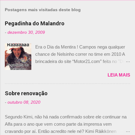
Postagens mais visitadas deste blog
Pegadinha do Malandro
-
dezembro 30, 2009
Era o Dia da Mentira ! Campos nega qualquer
chance de Nelsinho correr no time em 2010 A
brincadeira do site “Motor21.com” feita no "Día
de los Santos Inocentes" – que equivale ao 1º
LEIA MAIS
de abril –, afirmando que Nelson Piquet havia
comprado 15% das ações da Campos, dando,
com isso, um lugar no time a Nelsinho Piquet,
Sobre renovação
foi esclarecida de uma vez por todas por
-
outubro 08, 2020
Daniele Audetto, diretor da escuderia. O
dirigente foi taxativo ao declarar que o brasileiro
Segundo Kimi, não há nada confirmado sobre ele continuar na
não será o companheiro de Bruno Senna em
Alfa para o ano que vem como parte da imprensa vem
2010. "Na verdade, nós recebemos uma oferta
cravando por aí. Então acredito nele né? Kimi Räikkönen
de Piquet", admitiu Audetto. “Mas depois de ter