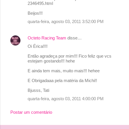
á
2346495.html
r
Beijos!!!
i
quarta-feira, agosto 03, 2011 3:52:00 PM
o
s
Octeto Racing Team
disse…
Oi Érica!!!!
Então agradeça por mim!!! Fico feliz que vcs
estejam gostando!!! hehe
E ainda tem mais, muito mais!!! hehee
E Obrigadaaa pela matéria da Michi!!
Bjusss, Tati
quarta-feira, agosto 03, 2011 4:00:00 PM
Postar um comentário