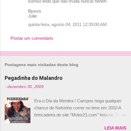
sorriso lindo que não muda nunca! heheh
m
Bjusss
e
Julie
n
quinta-feira, agosto 04, 2011 12:39:00 AM
t
Postar um comentário
á
r
i
o
Postagens mais visitadas deste blog
s
Pegadinha do Malandro
-
dezembro 30, 2009
Era o Dia da Mentira ! Campos nega qualquer
chance de Nelsinho correr no time em 2010 A
brincadeira do site “Motor21.com” feita no "Día
de los Santos Inocentes" – que equivale ao 1º
LEIA MAIS
de abril –, afirmando que Nelson Piquet havia