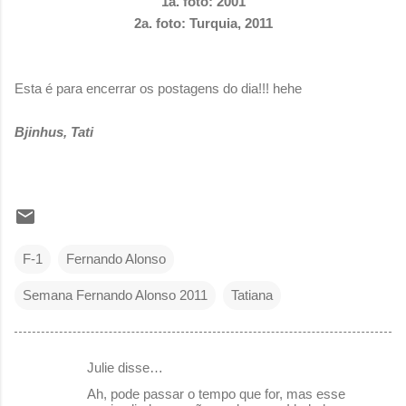
1a. foto: 2001
2a. foto: Turquia, 2011
Esta é para encerrar os postagens do dia!!! hehe
Bjinhus, Tati
F-1
Fernando Alonso
Semana Fernando Alonso 2011
Tatiana
Julie disse…
C
Ah, pode passar o tempo que for, mas esse
o