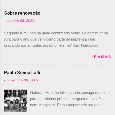
comprado 15% das ações da Campos, dando,
com isso, um lugar no time a Nelsinho Piquet,
Sobre renovação
foi esclarecida de uma vez por todas por
-
outubro 08, 2020
Daniele Audetto, diretor da escuderia. O
dirigente foi taxativo ao declarar que o brasileiro
Segundo Kimi, não há nada confirmado sobre ele continuar na
não será o companheiro de Bruno Senna em
Alfa para o ano que vem como parte da imprensa vem
2010. "Na verdade, nós recebemos uma oferta
cravando por aí. Então acredito nele né? Kimi Räikkönen
de Piquet", admitiu Audetto. “Mas depois de ter
answers latest rumours: "If you believe the news then it’s the
assinado com Bruno Senna, não podemos ter
LEIA MAIS
truth but I’ve never had an option in my contract so that’s
dois brasileiros”, explicou, dizendo ainda que
should, pretty much, tell you that it’s not true." #Kimi7 #EifelGP
não tem nada contra o filho do tricampeão
#AlfaRomeoRacing pic.twitter.com/77EDVn39Ia — Kimi
Paula Senna Lalli
Nelson Piquet. “Ele é um bom piloto, rápido e
Räikkönen #7 (@FansOfKR) October 8, 2020 Abaixo, o
experiente.” Audetto disse ainda que a suposta
-
novembro 08, 2009
Romain falando sobre o fato do Iceman estar há tantos anos na
compra de parte da Campos feita por Piquet
F1. What is it like to have Kimi as a team mate? 🙌 Over to you,
não corresponde à realidade. “O suposto 15%
Galera!!! Fico tão feliz quando consigo resposta
@RGrosjean ! #EifelGP 🇩🇪 #F1
de investimento seria menor do que aquilo que
para as minhas próprias perguntas... vocês
pic.twitter.com/GSAu1LWnwW — Formula 1 (@F1) October 8,
outros pilotos podem trazer: italianos, r...
nem imaginam. Estou preparando um post
2020 Beijinhos, Ludy
sobre Adriane Galisteu, porque percebi que