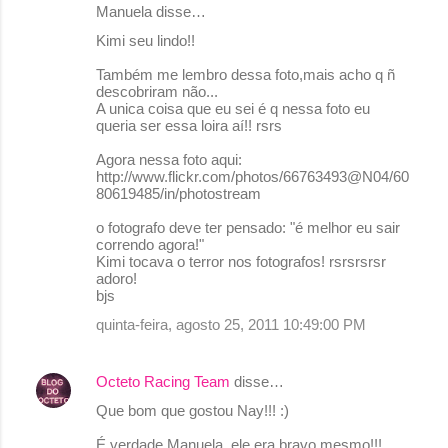
Manuela disse…
Kimi seu lindo!!
Também me lembro dessa foto,mais acho q ñ
descobriram não...
A unica coisa que eu sei é q nessa foto eu
queria ser essa loira aí!! rsrs
Agora nessa foto aqui:
http://www.flickr.com/photos/66763493@N04/60
80619485/in/photostream
o fotografo deve ter pensado: "é melhor eu sair
correndo agora!"
Kimi tocava o terror nos fotografos! rsrsrsrsr
adoro!
bjs
quinta-feira, agosto 25, 2011 10:49:00 PM
Octeto Racing Team
disse…
Que bom que gostou Nay!!! :)
É verdade Manuela, ele era bravo mesmo!!!