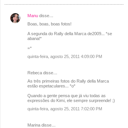
Manu
disse…
C
Boas, boas, boas fotos!
o
A segunda do Rally della Marca de2009... *se
m
abana!*
e
=*
n
quinta-feira, agosto 25, 2011 4:09:00 PM
t
á
Rebeca disse…
r
As três primeiras fotos do Rally della Marca
i
estão espetaculares... *o*
o
Quando a gente pensa que já viu todas as
s
expressões do Kimi, ele sempre surpreende! ;)
quinta-feira, agosto 25, 2011 7:02:00 PM
Marina disse…