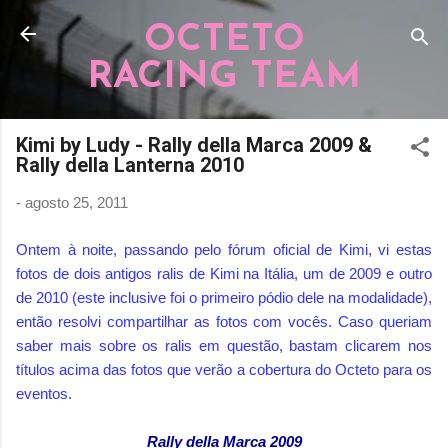
Pular para o conteúdo principal
OCTETO
RACING TEAM
Kimi by Ludy - Rally della Marca 2009 &
Rally della Lanterna 2010
-
agosto 25, 2011
Ontem à noite, passando pelo fórum oficial de Kimi, vi estas
fotos de dois antigos ralis de Kimi na Itália, um de 2009 e outro
de 2010 (este inclusive foi o primeiro pódio dele na modalidade),
então resolvi compartilhar as fotos com vocês. Caso queriam
saber mais sobre os ralis em questão, bastam clicarem nos
títulos acima das fotos que verão a cobertura do Octeto para os
eventos.
Rally della Marca 2009