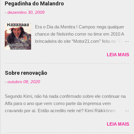
Pegadinha do Malandro
-
dezembro 30, 2009
Era o Dia da Mentira ! Campos nega qualquer
chance de Nelsinho correr no time em 2010 A
brincadeira do site “Motor21.com” feita no "Día
de los Santos Inocentes" – que equivale ao 1º
LEIA MAIS
de abril –, afirmando que Nelson Piquet havia
comprado 15% das ações da Campos, dando,
com isso, um lugar no time a Nelsinho Piquet,
Sobre renovação
foi esclarecida de uma vez por todas por
-
outubro 08, 2020
Daniele Audetto, diretor da escuderia. O
dirigente foi taxativo ao declarar que o brasileiro
Segundo Kimi, não há nada confirmado sobre ele continuar na
não será o companheiro de Bruno Senna em
Alfa para o ano que vem como parte da imprensa vem
2010. "Na verdade, nós recebemos uma oferta
cravando por aí. Então acredito nele né? Kimi Räikkönen
de Piquet", admitiu Audetto. “Mas depois de ter
answers latest rumours: "If you believe the news then it’s the
assinado com Bruno Senna, não podemos ter
LEIA MAIS
truth but I’ve never had an option in my contract so that’s
dois brasileiros”, explicou, dizendo ainda que
should, pretty much, tell you that it’s not true." #Kimi7 #EifelGP