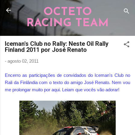
Pular para o conteúdo principal
OCTETO
RACING TEAM
Iceman's Club no Rally: Neste Oil Rally
Finland 2011 por José Renato
-
agosto 02, 2011
Encerro as participações de convidados do Iceman's Club no
Rali da Finlândia com o texto do amigo José Renato. Nem vou
me prolongar muito por aqui. Leiam que vocês vão adorar!