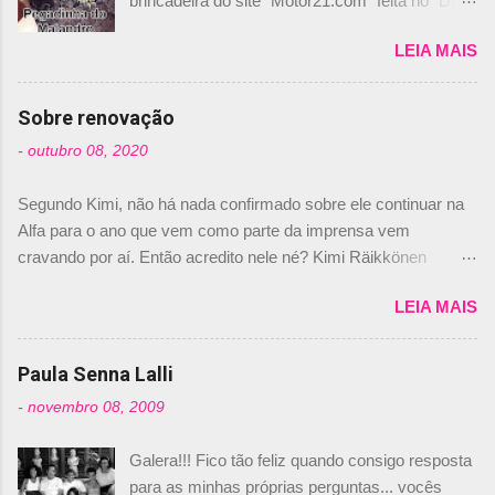
brincadeira do site “Motor21.com” feita no "Día
de los Santos Inocentes" – que equivale ao 1º
LEIA MAIS
de abril –, afirmando que Nelson Piquet havia
comprado 15% das ações da Campos, dando,
com isso, um lugar no time a Nelsinho Piquet,
Sobre renovação
foi esclarecida de uma vez por todas por
-
outubro 08, 2020
Daniele Audetto, diretor da escuderia. O
dirigente foi taxativo ao declarar que o brasileiro
Segundo Kimi, não há nada confirmado sobre ele continuar na
não será o companheiro de Bruno Senna em
Alfa para o ano que vem como parte da imprensa vem
2010. "Na verdade, nós recebemos uma oferta
cravando por aí. Então acredito nele né? Kimi Räikkönen
de Piquet", admitiu Audetto. “Mas depois de ter
answers latest rumours: "If you believe the news then it’s the
assinado com Bruno Senna, não podemos ter
LEIA MAIS
truth but I’ve never had an option in my contract so that’s
dois brasileiros”, explicou, dizendo ainda que
should, pretty much, tell you that it’s not true." #Kimi7 #EifelGP
não tem nada contra o filho do tricampeão
#AlfaRomeoRacing pic.twitter.com/77EDVn39Ia — Kimi
Paula Senna Lalli
Nelson Piquet. “Ele é um bom piloto, rápido e
Räikkönen #7 (@FansOfKR) October 8, 2020 Abaixo, o
experiente.” Audetto disse ainda que a suposta
-
novembro 08, 2009
Romain falando sobre o fato do Iceman estar há tantos anos na
compra de parte da Campos feita por Piquet
F1. What is it like to have Kimi as a team mate? 🙌 Over to you,
não corresponde à realidade. “O suposto 15%
Galera!!! Fico tão feliz quando consigo resposta
@RGrosjean ! #EifelGP 🇩🇪 #F1
de investimento seria menor do que aquilo que
para as minhas próprias perguntas... vocês