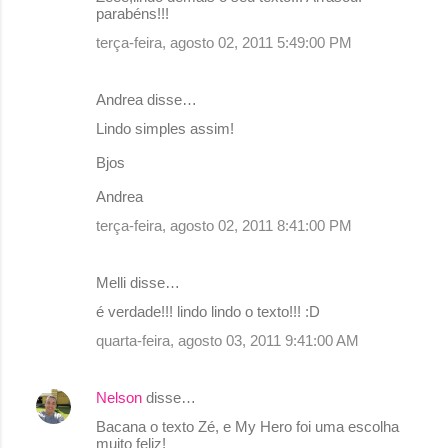
o
parabéns!!!
m
terça-feira, agosto 02, 2011 5:49:00 PM
e
n
Andrea disse…
t
Lindo simples assim!
á
Bjos
r
Andrea
i
terça-feira, agosto 02, 2011 8:41:00 PM
o
s
Melli disse…
é verdade!!! lindo lindo o texto!!! :D
quarta-feira, agosto 03, 2011 9:41:00 AM
Nelson
disse…
Bacana o texto Zé, e My Hero foi uma escolha
muito feliz!