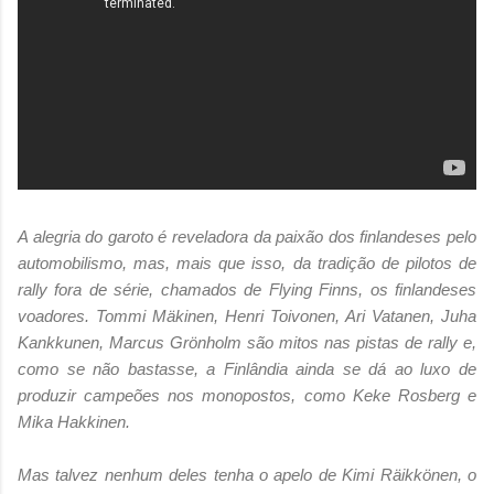
A alegria do garoto é reveladora da paixão dos finlandeses pelo
automobilismo, mas, mais que isso, da tradição de pilotos de
rally fora de série, chamados de Flying Finns, os finlandeses
voadores. Tommi Mäkinen, Henri Toivonen, Ari Vatanen, Juha
Kankkunen, Marcus Grönholm são mitos nas pistas de rally e,
como se não bastasse, a Finlândia ainda se dá ao luxo de
produzir campeões nos monopostos, como Keke Rosberg e
Mika Hakkinen.
Mas talvez nenhum deles tenha o apelo de Kimi Räikkönen, o