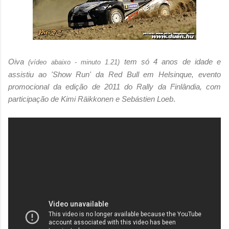
Oiva
tem só 4 anos de idade e
(vídeo abaixo - minuto 1.21)
assistiu ao 'Show Run' da Red Bull em Helsinque, evento
promocional da edição de 2011 do Rally da Finlândia, com
participação de Kimi Räikkonen e Sebástien Loeb
.