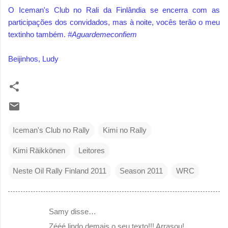
O Iceman's Club no Rali da Finlândia se encerra com as
participações dos convidados, mas à noite, vocês terão o meu
textinho também.
#Aguardemeconfiem
Beijinhos, Ludy
Iceman's Club no Rally
Kimi no Rally
Kimi Räikkönen
Leitores
Neste Oil Rally Finland 2011
Season 2011
WRC
Samy disse…
C
Zééé,lindo demais o seu texto!!! Arrasou!