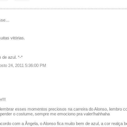
isse…
itas vitórias.
 de azul. *-*
gosto 24, 2011 5:36:00 PM
r!!!
lembrar esses momentos preciosos na carreira do Alonso, lembro co
o perder o costume, sempre me emociono pra valer!hahhaha
ordo com a Ângela, o Alonso fica muito bem de azul, a cor realça be