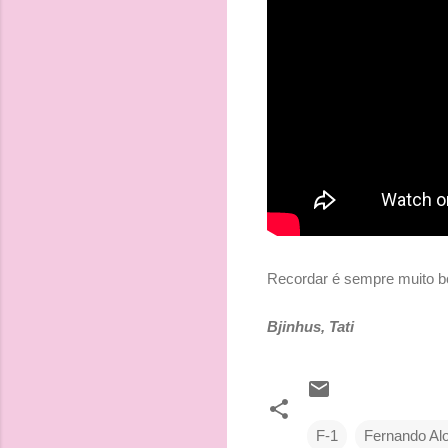
Recordar é sempre muito 
Bjinhus, Tati
F-1
Fernando Al