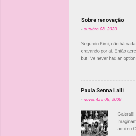
dirigente
verdade,
Senna, nã
Sobre renovação
tricampeã
-
outubro 08, 2020
compra d
investime
Segundo Kimi, não há nada 
cravando por aí. Então acred
but I’ve never had an option 
#AlfaRomeoRacing pic.twi
falando sobre o fato do Ice
@RGrosjean ! #EifelGP 🇩
Paula Senna Lalli
-
novembro 08, 2009
Galera!!!
imaginam.
aqui no O
esta foto