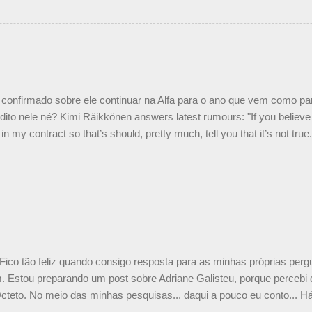
 foi taxativo ao declarar que o brasileiro não será o companheiro de
 nós recebemos uma oferta de Piquet", admitiu Audetto. “Mas depois
o podemos ter dois brasileiros”, explicou, dizendo ainda que não tem
o Nelson Piquet. “Ele é um bom piloto, rápido e experiente.” Audetto
e parte da Campos feita por Piquet não corresponde à realidade. “O
nto seria menor do que aquilo que outros pilotos podem trazer: italiano
confirmado sobre ele continuar na Alfa para o ano que vem como p
ito nele né? Kimi Räikkönen answers latest rumours: "If you believe t
in my contract so that’s should, pretty much, tell you that it’s not tru
tter.com/77EDVn39Ia — Kimi Räikkönen #7 (@FansOfKR) October 8,
man estar há tantos anos na F1. What is it like to have Kimi as a tea
 #F1 pic.twitter.com/GSAu1LWnwW — Formula 1 (@F1) October 8, 
 Fico tão feliz quando consigo resposta para as minhas próprias per
 Estou preparando um post sobre Adriane Galisteu, porque percebi q
cteto. No meio das minhas pesquisas... daqui a pouco eu conto... Há 
 aqui: Na época, rendeu um burburinho, porque legendei a foto, dize