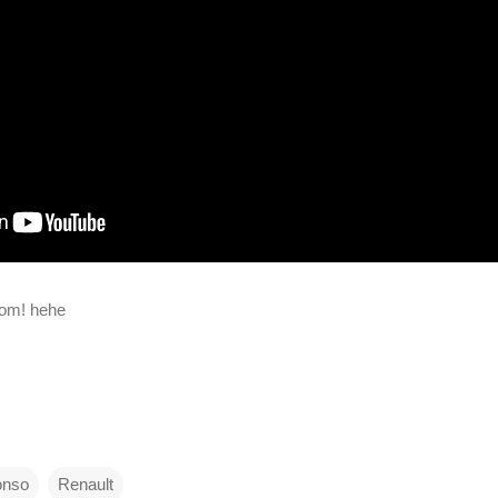
bom! hehe
onso
Renault