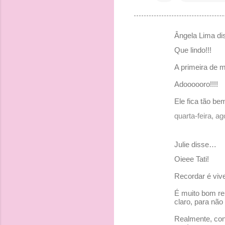
Ângela Lima d
C
Que lindo!!!
o
A primeira de mu
m
e
Adoooooro!!!!
n
Ele fica tão bem
t
quarta-feira, a
á
r
Julie disse…
i
Oieee Tati!
o
Recordar é vive
s
É muito bom re
claro, para nã
Realmente, conc