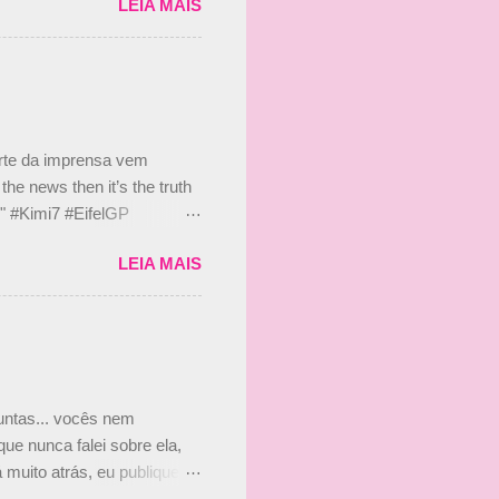
LEIA MAIS
 Bruno Senna em 2010. "Na
 de ter assinado com Bruno
 nada contra o filho do
 disse ainda que a suposta
 suposto 15% de
s, r...
arte da imprensa vem
he news then it’s the truth
e." #Kimi7 #EifelGP
 2020 Abaixo, o Romain
LEIA MAIS
m mate? 🙌 Over to you,
2020 Beijinhos, Ludy
guntas... vocês nem
ue nunca falei sobre ela,
muito atrás, eu publiquei
ndo que a menina ao lado de