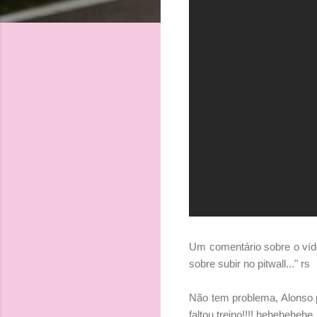
Um comentário sobre o ví
sobre subir no pitwall..." rs
Não tem problema, Alonso p
faltou treino!!!! hehehehehe