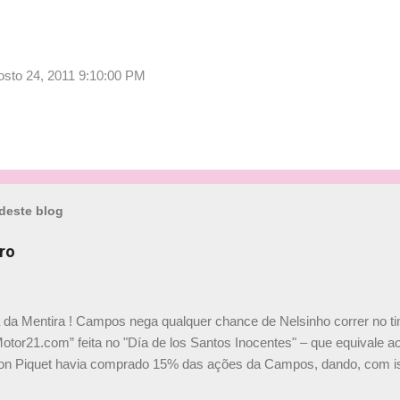
gosto 24, 2011 9:10:00 PM
deste blog
ro
a da Mentira ! Campos nega qualquer chance de Nelsinho correr no t
Motor21.com” feita no "Día de los Santos Inocentes" – que equivale ao
on Piquet havia comprado 15% das ações da Campos, dando, com is
Piquet, foi esclarecida de uma vez por todas por Daniele Audetto, dir