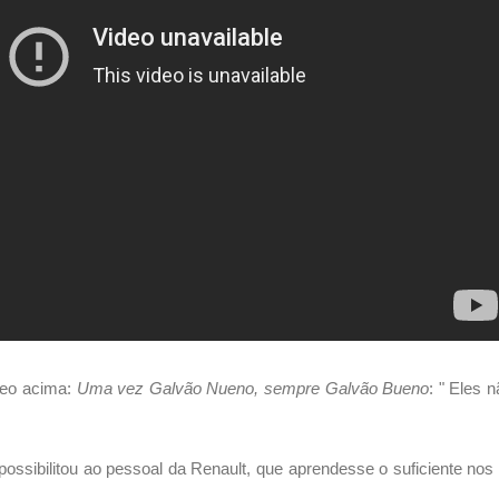
deo acima:
Uma vez Galvão Nueno, sempre Galvão Bueno
: " Eles 
ossibilitou ao pessoal da Renault, que aprendesse o suficiente nos 