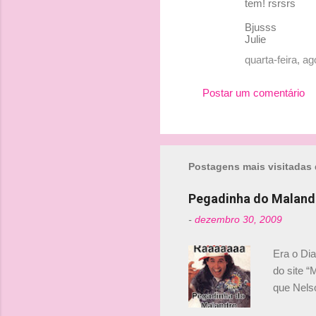
tem! rsrsrs
Bjusss
Julie
quarta-feira, a
Postar um comentário
Postagens mais visitadas 
Pegadinha do Maland
-
dezembro 30, 2009
Era o Di
do site “
que Nels
Nelsinho 