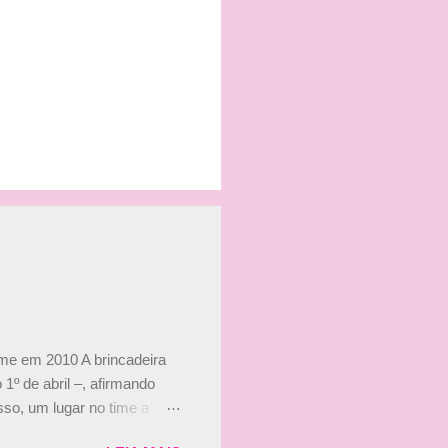
ime em 2010 A brincadeira
 1º de abril –, afirmando
so, um lugar no time a
etor da escuderia. O