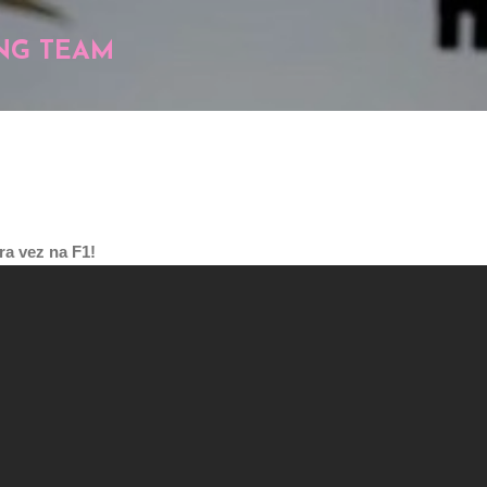
Pular para o conteúdo principal
NG TEAM
ra vez na F1!